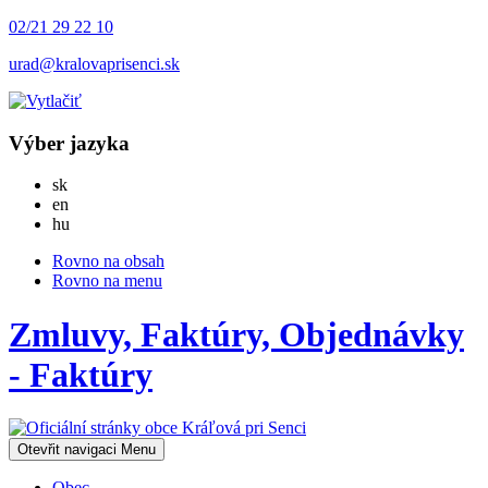
02/21 29 22 10
urad@kralovaprisenci.sk
Výber jazyka
Slovensky
sk
English
en
Magyar
hu
Rovno na obsah
Rovno na menu
Zmluvy, Faktúry, Objednávky
- Faktúry
Otevřit navigaci
Menu
Obec