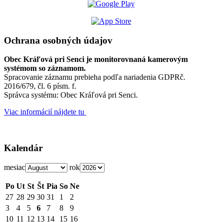
Ochrana osobných údajov
Obec Kráľová pri Senci je monitorovnaná kamerovým
systémom so záznamom.
Spracovanie záznamu prebieha podľa nariadenia GDPRč.
2016/679, čl. 6 písm. f.
Správca systému: Obec Kráľová pri Senci.
Viac informácií nájdete tu
Kalendár
mesiac
rok
Po
Ut
St
Št
Pia
So
Ne
27
28
29
30
31
1
2
3
4
5
6
7
8
9
10
11
12
13
14
15
16