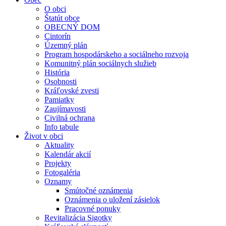
O obci
Štatút obce
OBECNÝ DOM
Cintorín
Územný plán
Program hospodárskeho a sociálneho rozvoja
Komunitný plán sociálnych služieb
História
Osobnosti
Kráľovské zvesti
Pamiatky
Zaujímavosti
Civilná ochrana
Info tabule
Život v obci
Aktuality
Kalendár akcií
Projekty
Fotogaléria
Oznamy
Smútočné oznámenia
Oznámenia o uložení zásielok
Pracovné ponuky
Revitalizácia Sigotky