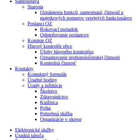
Samospráva
Starosta
Oznámenia funkcií, zamestnaní, činností a
majetkových pomerov verejných funkcionárov
Poslanci OZ
Rokovací poriadok
Odmeňovanie poslancov
Komisie OZ
Hlavný kontrolór obce
Úlohy hlavného kontrolóra
Oznamovanie protispoločenskej činnosti
Kontrolná činnosť
Kontakty
Kontaktný formulár
Úradné hodiny
Úrady a inštitúcie
Školstvo
Zdravotníctvo
Knižnica
Pošta
Pohrebná služba
Organizácie v okrese
Elektronické služby
Uradná tabuľa