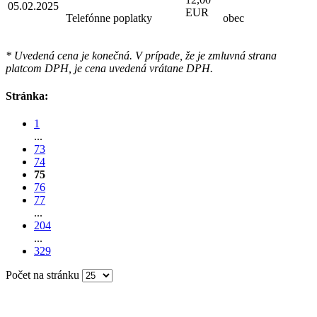
05.02.2025
EUR
Telefónne poplatky
obec
* Uvedená cena je konečná. V prípade, že je zmluvná strana
platcom DPH, je cena uvedená vrátane DPH.
Stránka:
1
...
73
74
75
76
77
...
204
...
329
Počet na stránku