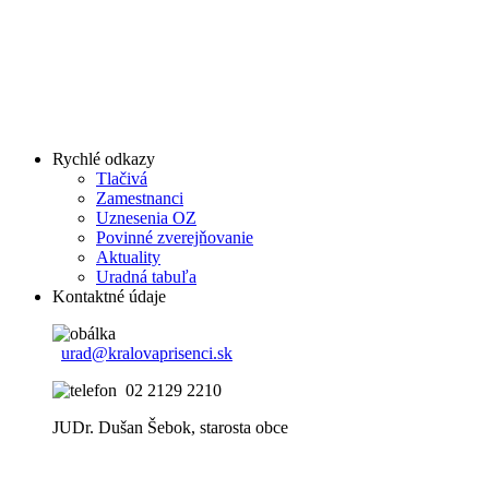
Rychlé odkazy
Tlačivá
Zamestnanci
Uznesenia OZ
Povinné zverejňovanie
Aktuality
Uradná tabuľa
Kontaktné údaje
urad@kralovaprisenci.sk
02 2129 2210
JUDr. Dušan Šebok, starosta obce