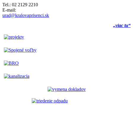
Tel.: 02 2129 2210
E-mail:
urad@kralovaprisenci.sk
„viac tu“