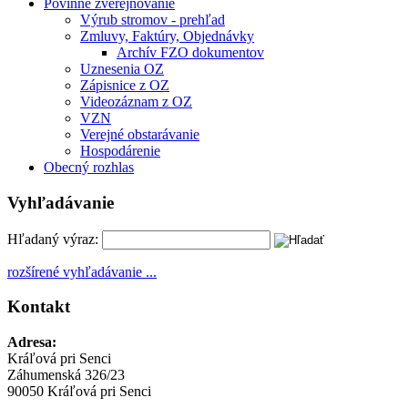
Povinné zverejňovanie
Výrub stromov - prehľad
Zmluvy, Faktúry, Objednávky
Archív FZO dokumentov
Uznesenia OZ
Zápisnice z OZ
Videozáznam z OZ
VZN
Verejné obstarávanie
Hospodárenie
Obecný rozhlas
Vyhľadávanie
Hľadaný výraz:
rozšírené vyhľadávanie ...
Kontakt
Adresa:
Kráľová pri Senci
Záhumenská 326/23
90050 Kráľová pri Senci