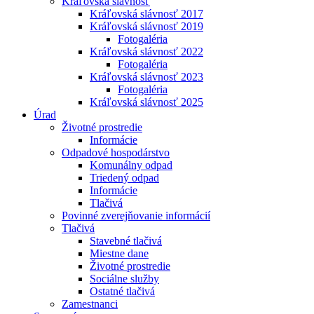
Kráľovská slávnosť
Kráľovská slávnosť 2017
Kráľovská slávnosť 2019
Fotogaléria
Kráľovská slávnosť 2022
Fotogaléria
Kráľovská slávnosť 2023
Fotogaléria
Kráľovská slávnosť 2025
Úrad
Životné prostredie
Informácie
Odpadové hospodárstvo
Komunálny odpad
Triedený odpad
Informácie
Tlačivá
Povinné zverejňovanie informácií
Tlačivá
Stavebné tlačivá
Miestne dane
Životné prostredie
Sociálne služby
Ostatné tlačivá
Zamestnanci