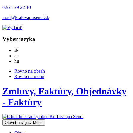
02/21 29 22 10
urad@kralovaprisenci.sk
Výber jazyka
Slovensky
sk
English
en
Magyar
hu
Rovno na obsah
Rovno na menu
Zmluvy, Faktúry, Objednávky
- Faktúry
Otevřit navigaci
Menu
Obec