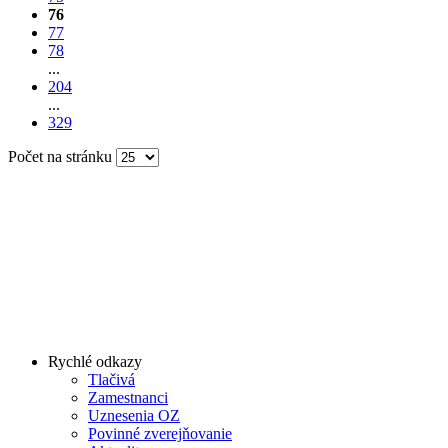
76
77
78
...
204
...
329
Počet na stránku
Rychlé odkazy
Tlačivá
Zamestnanci
Uznesenia OZ
Povinné zverejňovanie