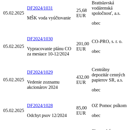
Bratislavská
DF2024/1031
vodárenská
25,68
05.02.2025
spoločnosť, a.s.
EUR
MŠK voda vyúčtovanie
obec
DF2024/1030
CO-PRO, s. r. o.
201,00
05.02.2025
Vypracovanie plánu CO
EUR
obec
za mesiace 10-12/2024
Centrálny
DF2024/1029
depozitár cenných
432,00
05.02.2025
papierov SR, a.s.
Vedenie zoznamu
EUR
akcionárov 2024
obec
DF2024/1028
OZ Pomoc psíkom
85,00
05.02.2025
EUR
Odchyt psov 12/2024
obec