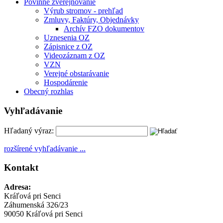
Povinné zverejňovanie
Výrub stromov - prehľad
Zmluvy, Faktúry, Objednávky
Archív FZO dokumentov
Uznesenia OZ
Zápisnice z OZ
Videozáznam z OZ
VZN
Verejné obstarávanie
Hospodárenie
Obecný rozhlas
Vyhľadávanie
Hľadaný výraz:
rozšírené vyhľadávanie ...
Kontakt
Adresa:
Kráľová pri Senci
Záhumenská 326/23
90050 Kráľová pri Senci