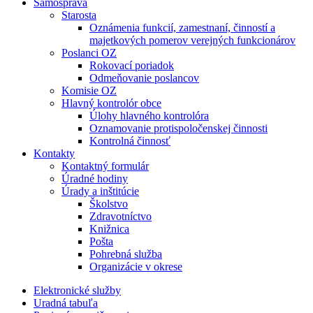
Samospráva
Starosta
Oznámenia funkcií, zamestnaní, činností a
majetkových pomerov verejných funkcionárov
Poslanci OZ
Rokovací poriadok
Odmeňovanie poslancov
Komisie OZ
Hlavný kontrolór obce
Úlohy hlavného kontrolóra
Oznamovanie protispoločenskej činnosti
Kontrolná činnosť
Kontakty
Kontaktný formulár
Úradné hodiny
Úrady a inštitúcie
Školstvo
Zdravotníctvo
Knižnica
Pošta
Pohrebná služba
Organizácie v okrese
Elektronické služby
Uradná tabuľa