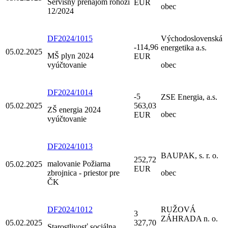
Servisný prenájom rohoží
EUR
obec
12/2024
DF2024/1015
Východoslovenská
-114,96
energetika a.s.
05.02.2025
MŠ plyn 2024
EUR
vyúčtovanie
obec
DF2024/1014
-5
ZSE Energia, a.s.
05.02.2025
563,03
ZŠ energia 2024
obec
EUR
vyúčtovanie
DF2024/1013
BAUPAK, s. r. o.
252,72
malovanie Požiarna
05.02.2025
EUR
zbrojnica - priestor pre
obec
ČK
DF2024/1012
RUŽOVÁ
3
ZÁHRADA n. o.
05.02.2025
327,70
Starostlivosť sociálna