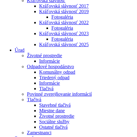
Kráľovská slávnosť
Kráľovská slávnosť 2017
Kráľovská slávnosť 2019
Fotogaléria
Kráľovská slávnosť 2022
Fotogaléria
Kráľovská slávnosť 2023
Fotogaléria
Kráľovská slávnosť 2025
Úrad
Životné prostredie
Informácie
Odpadové hospodárstvo
Komunálny odpad
Triedený odpad
Informácie
Tlačivá
Povinné zverejňovanie informácií
Tlačivá
Stavebné tlačivá
Miestne dane
Životné prostredie
Sociálne služby
Ostatné tlačivá
Zamestnanci