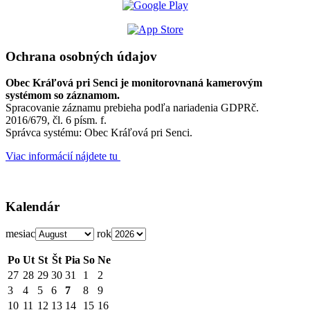
Ochrana osobných údajov
Obec Kráľová pri Senci je monitorovnaná kamerovým
systémom so záznamom.
Spracovanie záznamu prebieha podľa nariadenia GDPRč.
2016/679, čl. 6 písm. f.
Správca systému: Obec Kráľová pri Senci.
Viac informácií nájdete tu
Kalendár
mesiac
rok
Po
Ut
St
Št
Pia
So
Ne
27
28
29
30
31
1
2
3
4
5
6
7
8
9
10
11
12
13
14
15
16