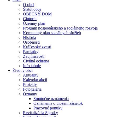
O obci
Štatút obce
OBECNÝ DOM
Cintorín
Územný plán
Program hospodárskeho a sociálneho rozvoja
Komunitný plán sociálnych služieb
História
Osobnosti
Kráľovské zvesti
Pamiatky
Zaujímavosti
Civilná ochrana
Info tabule
Život v obci
Aktuality
Kalendár akcií
Projekty
Fotogaléria
Oznamy
Smútočné oznámenia
Oznámenia o uložení zásielok
Pracovné ponuky
Revitalizácia Sigotky