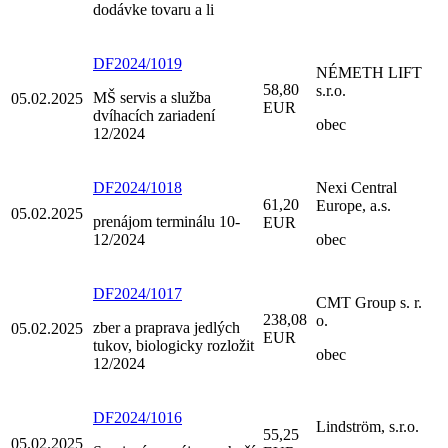
dodávke tovaru a li
DF2024/1019
NÉMETH LIFT
58,80
s.r.o.
MŠ servis a služba
05.02.2025
EUR
dvíhacích zariadení
obec
12/2024
DF2024/1018
Nexi Central
61,20
Europe, a.s.
05.02.2025
prenájom terminálu 10-
EUR
12/2024
obec
DF2024/1017
CMT Group s. r.
238,08
o.
zber a praprava jedlých
05.02.2025
EUR
tukov, biologicky rozložit
obec
12/2024
DF2024/1016
Lindström, s.r.o.
55,25
05.02.2025