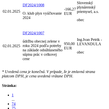
Slovenský
DF2024/1008
plynárenský
-166,27
02.01.2025
priemysel, a.s.
O. klub plyn vyúčtovanie
EUR
2024
obec
DF2024/1007
Ing.Ivan Petrik -
údržbu obecnej zelene v
950,00
LEVANDULA
roku 2024 podľa potreby
02.01.2025
EUR
na základe odsúhlaseného
obec
súpisu prác v celkovej
cene
* Uvedená cena je konečná. V prípade, že je zmluvná strana
platcom DPH, je cena uvedená vrátane DPH.
Stránka:
1
...
74
75