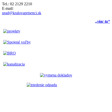
Tel.: 02 2129 2210
E-mail:
urad@kralovaprisenci.sk
„viac tu“