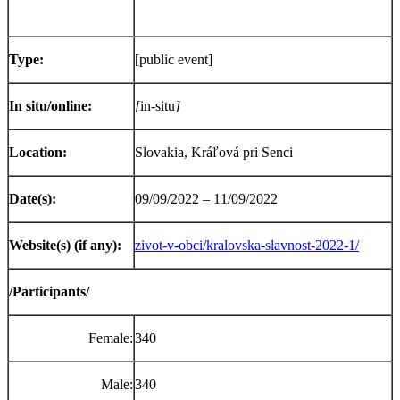
Type:
[public event]
In situ/online:
[
in-situ
]
Location:
Slovakia, Kráľová pri Senci
Date(s):
09/09/2022 – 11/09/2022
Website(s) (if any):
zivot-v-obci/kralovska-slavnost-2022-1/
/Participants/
Female:
340
Male:
340