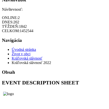
Návštevnosť:
ONLINE:
2
DNES:
202
TÝŽDEŇ:
1842
CELKOM:
1452544
Navigácia
Úvodná stránka
Život v obci
Kráľovská slávnosť
Kráľovská slávnosť 2022
Obsah
EVENT DESCRIPTION SHEET