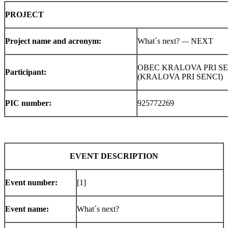
PROJECT
Project name and acronym:
What´s next?
—
NEXT
OBEC KRALOVA PRI SE
Participant
:
(KRALOVA PRI SENCI)
PIC number:
925772269
EVENT DESCRIPTION
Event n
umber:
[1]
Event name:
What´s next?