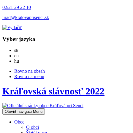
02/21 29 22 10
urad@kralovaprisenci.sk
Výber jazyka
Slovensky
sk
English
en
Magyar
hu
Rovno na obsah
Rovno na menu
Kráľovská slávnosť 2022
Otevřit navigaci
Menu
Obec
O obci
Štatút obce