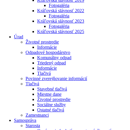
Kráľovská slávnosť 2019
Fotogaléria
Kráľovská slávnosť 2022
Fotogaléria
Kráľovská slávnosť 2023
Fotogaléria
Kráľovská slávnosť 2025
Úrad
Životné prostredie
Informácie
Odpadové hospodárstvo
Komunálny odpad
Triedený odpad
Informácie
Tlačivá
Povinné zverejňovanie informácií
Tlačivá
Stavebné tlačivá
Miestne dane
Životné prostredie
Sociálne služby
Ostatné tlačivá
Zamestnanci
Samospráva
Starosta