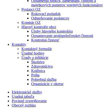
Oznámenia funkcií, zamestnaní, činností a
majetkových pomerov verejných funkcionárov
Poslanci OZ
Rokovací poriadok
Odmeňovanie poslancov
Komisie OZ
Hlavný kontrolór obce
Úlohy hlavného kontrolóra
Oznamovanie protispoločenskej činnosti
Kontrolná činnosť
Kontakty
Kontaktný formulár
Úradné hodiny
Úrady a inštitúcie
Školstvo
Zdravotníctvo
Knižnica
Pošta
Pohrebná služba
Organizácie v okrese
Elektronické služby
Uradná tabuľa
Povinné zverejňovanie
Obecný rozhlas