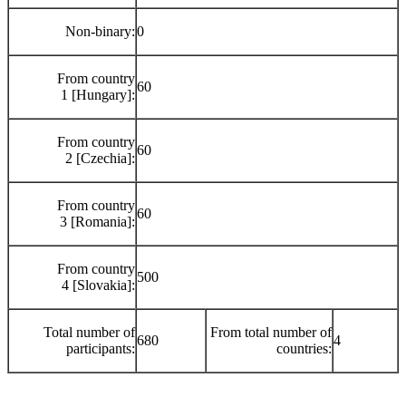
Non-binary:
0
From country
60
1 [Hungary]:
From country
60
2 [Czechia]:
From country
60
3 [Romania]:
From country
500
4 [Slovakia]:
Total number of
From total number of
680
4
participants:
countries: