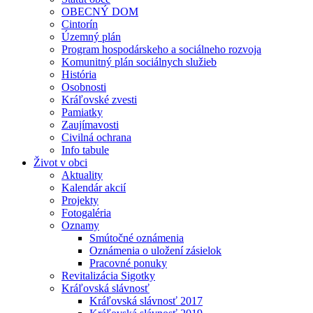
OBECNÝ DOM
Cintorín
Územný plán
Program hospodárskeho a sociálneho rozvoja
Komunitný plán sociálnych služieb
História
Osobnosti
Kráľovské zvesti
Pamiatky
Zaujímavosti
Civilná ochrana
Info tabule
Život v obci
Aktuality
Kalendár akcií
Projekty
Fotogaléria
Oznamy
Smútočné oznámenia
Oznámenia o uložení zásielok
Pracovné ponuky
Revitalizácia Sigotky
Kráľovská slávnosť
Kráľovská slávnosť 2017