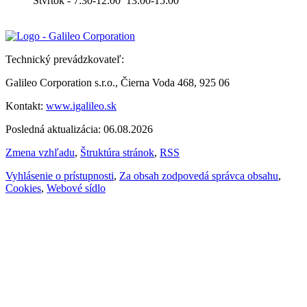
Štvrtok - 7:30-12:00 13:00-15:00
Technický prevádzkovateľ:
Galileo Corporation s.r.o., Čierna Voda 468, 925 06
Kontakt:
www.igalileo.sk
Posledná aktualizácia: 06.08.2026
Zmena vzhľadu
,
Štruktúra stránok
,
RSS
Vyhlásenie o prístupnosti
,
Za obsah zodpovedá správca obsahu
,
Cookies
,
Webové sídlo