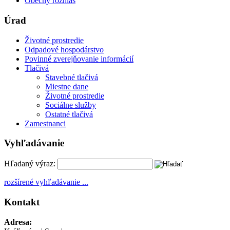
Obecný rozhlas
Úrad
Životné prostredie
Odpadové hospodárstvo
Povinné zverejňovanie informácií
Tlačivá
Stavebné tlačivá
Miestne dane
Životné prostredie
Sociálne služby
Ostatné tlačivá
Zamestnanci
Vyhľadávanie
Hľadaný výraz:
rozšírené vyhľadávanie ...
Kontakt
Adresa: