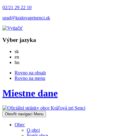
02/21 29 22 10
urad@kralovaprisenci.sk
Výber jazyka
Slovensky
sk
English
en
Magyar
hu
Rovno na obsah
Rovno na menu
Miestne dane
Otevřit navigaci
Menu
Obec
O obci
Štatút obce