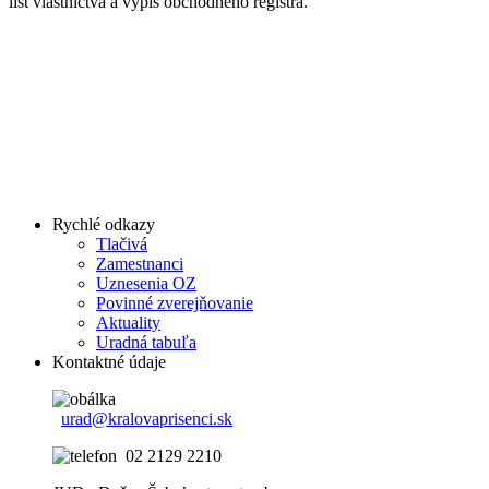
list vlastníctva a výpis obchodného registra.
Rychlé odkazy
Tlačivá
Zamestnanci
Uznesenia OZ
Povinné zverejňovanie
Aktuality
Uradná tabuľa
Kontaktné údaje
urad@kralovaprisenci.sk
02 2129 2210