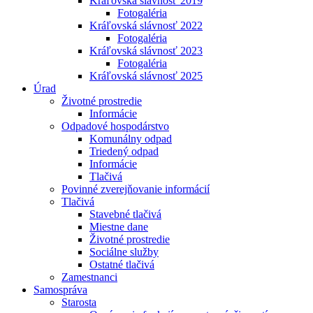
Kráľovská slávnosť 2019
Fotogaléria
Kráľovská slávnosť 2022
Fotogaléria
Kráľovská slávnosť 2023
Fotogaléria
Kráľovská slávnosť 2025
Úrad
Životné prostredie
Informácie
Odpadové hospodárstvo
Komunálny odpad
Triedený odpad
Informácie
Tlačivá
Povinné zverejňovanie informácií
Tlačivá
Stavebné tlačivá
Miestne dane
Životné prostredie
Sociálne služby
Ostatné tlačivá
Zamestnanci
Samospráva
Starosta