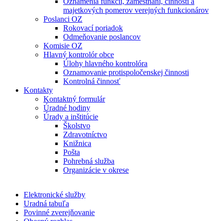
Oznámenia funkcií, zamestnaní, činností a
majetkových pomerov verejných funkcionárov
Poslanci OZ
Rokovací poriadok
Odmeňovanie poslancov
Komisie OZ
Hlavný kontrolór obce
Úlohy hlavného kontrolóra
Oznamovanie protispoločenskej činnosti
Kontrolná činnosť
Kontakty
Kontaktný formulár
Úradné hodiny
Úrady a inštitúcie
Školstvo
Zdravotníctvo
Knižnica
Pošta
Pohrebná služba
Organizácie v okrese
Elektronické služby
Uradná tabuľa
Povinné zverejňovanie