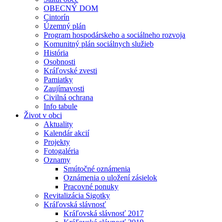
OBECNÝ DOM
Cintorín
Územný plán
Program hospodárskeho a sociálneho rozvoja
Komunitný plán sociálnych služieb
História
Osobnosti
Kráľovské zvesti
Pamiatky
Zaujímavosti
Civilná ochrana
Info tabule
Život v obci
Aktuality
Kalendár akcií
Projekty
Fotogaléria
Oznamy
Smútočné oznámenia
Oznámenia o uložení zásielok
Pracovné ponuky
Revitalizácia Sigotky
Kráľovská slávnosť
Kráľovská slávnosť 2017