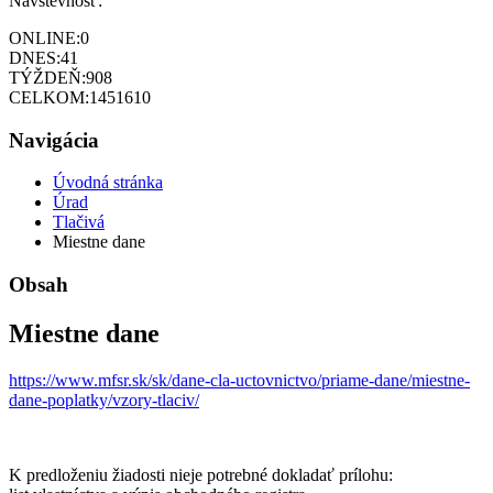
Návštevnosť:
ONLINE:
0
DNES:
41
TÝŽDEŇ:
908
CELKOM:
1451610
Navigácia
Úvodná stránka
Úrad
Tlačivá
Miestne dane
Obsah
Miestne dane
https://www.mfsr.sk/sk/dane-cla-uctovnictvo/priame-dane/miestne-
dane-poplatky/vzory-tlaciv/
K predloženiu žiadosti nieje potrebné dokladať prílohu: