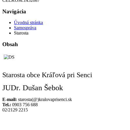
CELKOM:
1452087
Navigácia
Úvodná stránka
Samospráva
Starosta
Obsah
Starosta obce Kráľová pri Senci
JUDr. Dušan Šebok
E-mail:
starosta(@)kralovaprisenci.sk
Tel.:
0903 756 688
02/2129 2215