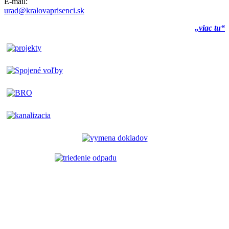
E-mail:
urad@kralovaprisenci.sk
„viac tu“