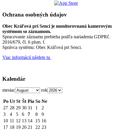
Ochrana osobných údajov
Obec Kráľová pri Senci je monitorovnaná kamerovým
systémom so záznamom.
Spracovanie záznamu prebieha podľa nariadenia GDPRč.
2016/679, čl. 6 písm. f.
Správca systému: Obec Kráľová pri Senci.
Viac informácií nájdete tu
Kalendár
mesiac
rok
Po
Ut
St
Št
Pia
So
Ne
27
28
29
30
31
1
2
3
4
5
6
7
8
9
10
11
12
13
14
15
16
17
18
19
20
21
22
23