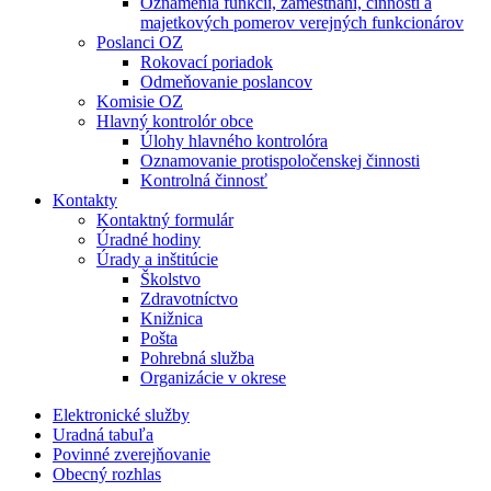
Oznámenia funkcií, zamestnaní, činností a
majetkových pomerov verejných funkcionárov
Poslanci OZ
Rokovací poriadok
Odmeňovanie poslancov
Komisie OZ
Hlavný kontrolór obce
Úlohy hlavného kontrolóra
Oznamovanie protispoločenskej činnosti
Kontrolná činnosť
Kontakty
Kontaktný formulár
Úradné hodiny
Úrady a inštitúcie
Školstvo
Zdravotníctvo
Knižnica
Pošta
Pohrebná služba
Organizácie v okrese
Elektronické služby
Uradná tabuľa
Povinné zverejňovanie
Obecný rozhlas