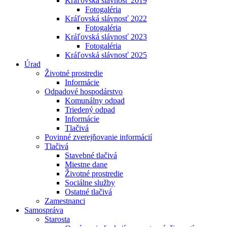
Kráľovská slávnosť 2019
Fotogaléria
Kráľovská slávnosť 2022
Fotogaléria
Kráľovská slávnosť 2023
Fotogaléria
Kráľovská slávnosť 2025
Úrad
Životné prostredie
Informácie
Odpadové hospodárstvo
Komunálny odpad
Triedený odpad
Informácie
Tlačivá
Povinné zverejňovanie informácií
Tlačivá
Stavebné tlačivá
Miestne dane
Životné prostredie
Sociálne služby
Ostatné tlačivá
Zamestnanci
Samospráva
Starosta