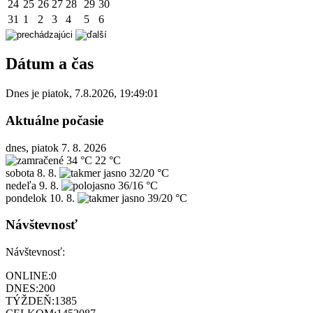
24
25
26
27
28
29
30
31
1
2
3
4
5
6
Dátum a čas
Dnes je
piatok
,
7.8.2026
,
19:49:01
Aktuálne počasie
dnes, piatok 7. 8. 2026
34 °C
22 °C
sobota
8. 8.
32/20 °C
nedeľa
9. 8.
36/16 °C
pondelok
10. 8.
39/20 °C
Návštevnosť
Návštevnosť:
ONLINE:
0
DNES:
200
TÝŽDEŇ:
1385