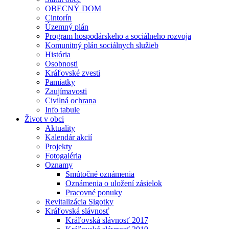
OBECNÝ DOM
Cintorín
Územný plán
Program hospodárskeho a sociálneho rozvoja
Komunitný plán sociálnych služieb
História
Osobnosti
Kráľovské zvesti
Pamiatky
Zaujímavosti
Civilná ochrana
Info tabule
Život v obci
Aktuality
Kalendár akcií
Projekty
Fotogaléria
Oznamy
Smútočné oznámenia
Oznámenia o uložení zásielok
Pracovné ponuky
Revitalizácia Sigotky
Kráľovská slávnosť
Kráľovská slávnosť 2017