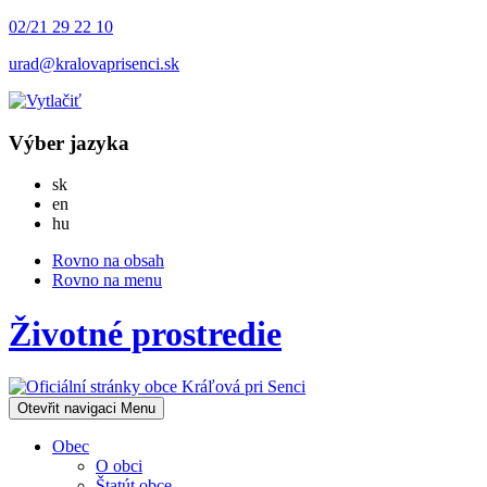
02/21 29 22 10
urad@kralovaprisenci.sk
Výber jazyka
Slovensky
sk
English
en
Magyar
hu
Rovno na obsah
Rovno na menu
Životné prostredie
Otevřit navigaci
Menu
Obec
O obci
Štatút obce