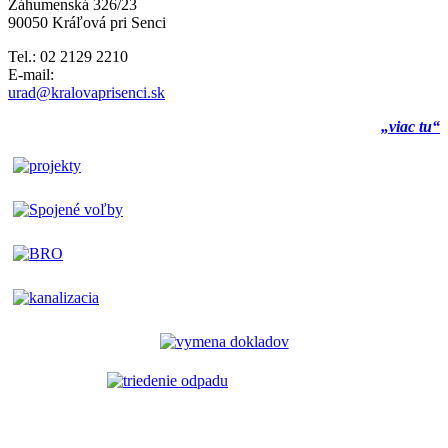
Záhumenská 326/23
90050 Kráľová pri Senci
Tel.: 02 2129 2210
E-mail:
urad@kralovaprisenci.sk
„viac tu“