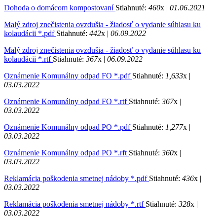
Dohoda o domácom kompostovaní
Stiahnuté:
460
x |
01.06.2021
Malý zdroj znečistenia ovzdušia - žiadosť o vydanie súhlasu ku
kolaudácii *.pdf
Stiahnuté:
442
x |
06.09.2022
Malý zdroj znečistenia ovzdušia - žiadosť o vydanie súhlasu ku
kolaudácii *.rtf
Stiahnuté:
367
x |
06.09.2022
Oznámenie Komunálny odpad FO *.pdf
Stiahnuté:
1,633
x |
03.03.2022
Oznámenie Komunálny odpad FO *.rtf
Stiahnuté:
367
x |
03.03.2022
Oznámenie Komunálny odpad PO *.pdf
Stiahnuté:
1,277
x |
03.03.2022
Oznámenie Komunálny odpad PO *.rft
Stiahnuté:
360
x |
03.03.2022
Reklamácia poškodenia smetnej nádoby *.pdf
Stiahnuté:
436
x |
03.03.2022
Reklamácia poškodenia smetnej nádoby *.rtf
Stiahnuté:
328
x |
03.03.2022