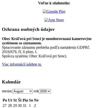
Voľne k stiahnutiu:
Ochrana osobných údajov
Obec Kráľová pri Senci je monitorovnaná kamerovým
systémom so záznamom.
Spracovanie záznamu prebieha podľa nariadenia GDPRč.
2016/679, čl. 6 písm. f.
Správca systému: Obec Kráľová pri Senci.
Viac informácií nájdete tu
Kalendár
mesiac
rok
Po
Ut
St
Št
Pia
So
Ne
27
28
29
30
31
1
2