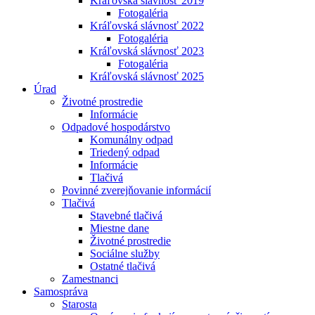
Kráľovská slávnosť 2019
Fotogaléria
Kráľovská slávnosť 2022
Fotogaléria
Kráľovská slávnosť 2023
Fotogaléria
Kráľovská slávnosť 2025
Úrad
Životné prostredie
Informácie
Odpadové hospodárstvo
Komunálny odpad
Triedený odpad
Informácie
Tlačivá
Povinné zverejňovanie informácií
Tlačivá
Stavebné tlačivá
Miestne dane
Životné prostredie
Sociálne služby
Ostatné tlačivá
Zamestnanci
Samospráva
Starosta