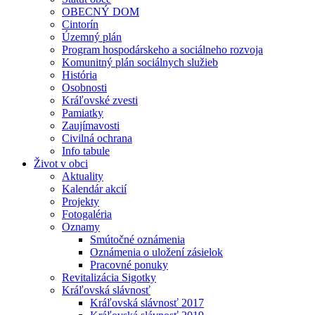
OBECNÝ DOM
Cintorín
Územný plán
Program hospodárskeho a sociálneho rozvoja
Komunitný plán sociálnych služieb
História
Osobnosti
Kráľovské zvesti
Pamiatky
Zaujímavosti
Civilná ochrana
Info tabule
Život v obci
Aktuality
Kalendár akcií
Projekty
Fotogaléria
Oznamy
Smútočné oznámenia
Oznámenia o uložení zásielok
Pracovné ponuky
Revitalizácia Sigotky
Kráľovská slávnosť
Kráľovská slávnosť 2017