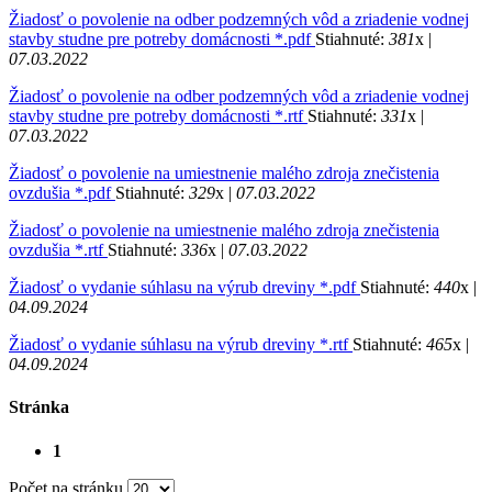
Žiadosť o povolenie na odber podzemných vôd a zriadenie vodnej
stavby studne pre potreby domácnosti *.pdf
Stiahnuté:
381
x |
07.03.2022
Žiadosť o povolenie na odber podzemných vôd a zriadenie vodnej
stavby studne pre potreby domácnosti *.rtf
Stiahnuté:
331
x |
07.03.2022
Žiadosť o povolenie na umiestnenie malého zdroja znečistenia
ovzdušia *.pdf
Stiahnuté:
329
x |
07.03.2022
Žiadosť o povolenie na umiestnenie malého zdroja znečistenia
ovzdušia *.rtf
Stiahnuté:
336
x |
07.03.2022
Žiadosť o vydanie súhlasu na výrub dreviny *.pdf
Stiahnuté:
440
x |
04.09.2024
Žiadosť o vydanie súhlasu na výrub dreviny *.rtf
Stiahnuté:
465
x |
04.09.2024
Stránka
1
Počet na stránku