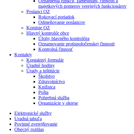
Oznámenia funkcií, zamestnaní, činností a
majetkových pomerov verejných funkcionárov
Poslanci OZ
Rokovací poriadok
Odmeňovanie poslancov
Komisie OZ
Hlavný kontrolór obce
Úlohy hlavného kontrolóra
Oznamovanie protispoločenskej činnosti
Kontrolná činnosť
Kontakty
Kontaktný formulár
Úradné hodiny
Úrady a inštitúcie
Školstvo
Zdravotníctvo
Knižnica
Pošta
Pohrebná služba
Organizácie v okrese
Elektronické služby
Uradná tabuľa
Povinné zverejňovanie
Obecný rozhlas