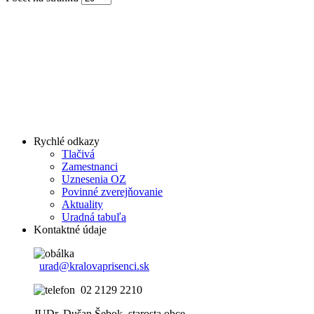
Rychlé odkazy
Tlačivá
Zamestnanci
Uznesenia OZ
Povinné zverejňovanie
Aktuality
Uradná tabuľa
Kontaktné údaje
urad@kralovaprisenci.sk
02 2129 2210
JUDr. Dušan Šebok, starosta obce