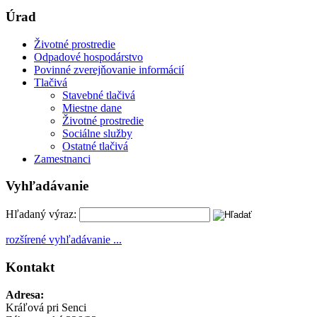
Úrad
Životné prostredie
Odpadové hospodárstvo
Povinné zverejňovanie informácií
Tlačivá
Stavebné tlačivá
Miestne dane
Životné prostredie
Sociálne služby
Ostatné tlačivá
Zamestnanci
Vyhľadávanie
Hľadaný výraz:
rozšírené vyhľadávanie ...
Kontakt
Adresa:
Kráľová pri Senci