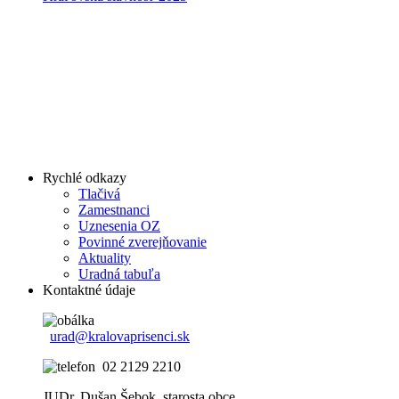
Rychlé odkazy
Tlačivá
Zamestnanci
Uznesenia OZ
Povinné zverejňovanie
Aktuality
Uradná tabuľa
Kontaktné údaje
urad@kralovaprisenci.sk
02 2129 2210
JUDr. Dušan Šebok, starosta obce