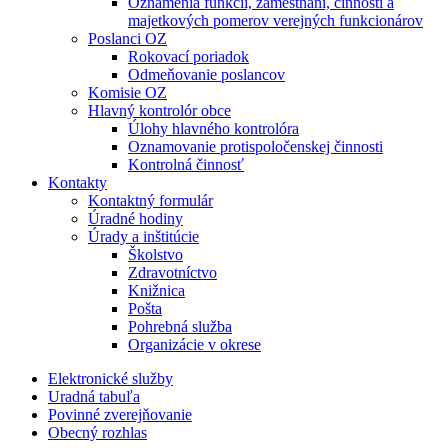
Oznámenia funkcií, zamestnaní, činností a
majetkových pomerov verejných funkcionárov
Poslanci OZ
Rokovací poriadok
Odmeňovanie poslancov
Komisie OZ
Hlavný kontrolór obce
Úlohy hlavného kontrolóra
Oznamovanie protispoločenskej činnosti
Kontrolná činnosť
Kontakty
Kontaktný formulár
Úradné hodiny
Úrady a inštitúcie
Školstvo
Zdravotníctvo
Knižnica
Pošta
Pohrebná služba
Organizácie v okrese
Elektronické služby
Uradná tabuľa
Povinné zverejňovanie
Obecný rozhlas