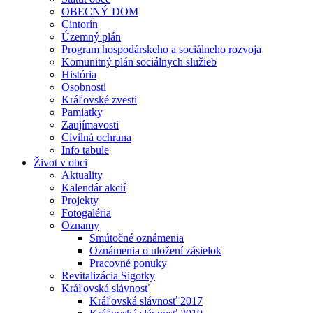
OBECNÝ DOM
Cintorín
Územný plán
Program hospodárskeho a sociálneho rozvoja
Komunitný plán sociálnych služieb
História
Osobnosti
Kráľovské zvesti
Pamiatky
Zaujímavosti
Civilná ochrana
Info tabule
Život v obci
Aktuality
Kalendár akcií
Projekty
Fotogaléria
Oznamy
Smútočné oznámenia
Oznámenia o uložení zásielok
Pracovné ponuky
Revitalizácia Sigotky
Kráľovská slávnosť
Kráľovská slávnosť 2017