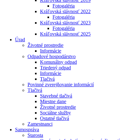
Kráľovská slávnosť 2019
Fotogaléria
Kráľovská slávnosť 2022
Fotogaléria
Kráľovská slávnosť 2023
Fotogaléria
Kráľovská slávnosť 2025
Úrad
Životné prostredie
Informácie
Odpadové hospodárstvo
Komunálny odpad
Triedený odpad
Informácie
Tlačivá
Povinné zverejňovanie informácií
Tlačivá
Stavebné tlačivá
Miestne dane
Životné prostredie
Sociálne služby
Ostatné tlačivá
Zamestnanci
Samospráva
Starosta