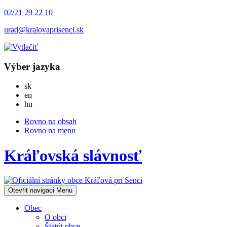
02/21 29 22 10
urad@kralovaprisenci.sk
Výber jazyka
Slovensky
sk
English
en
Magyar
hu
Rovno na obsah
Rovno na menu
Kráľovská slávnosť
Otevřit navigaci
Menu
Obec
O obci
Štatút obce