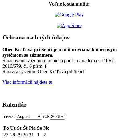
Voľne k stiahnutiu:
Ochrana osobných údajov
Obec Kráľová pri Senci je monitorovnaná kamerovým
systémom so záznamom.
Spracovanie záznamu prebieha podľa nariadenia GDPRč.
2016/679, čl. 6 písm. f.
Správca systému: Obec Kráľová pri Senci.
Viac informácií nájdete tu
Kalendár
mesiac
rok
Po
Ut
St
Št
Pia
So
Ne
27
28
29
30
31
1
2