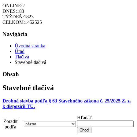
ONLINE:
2
DNES:
183
TÝŽDEŇ:
1823
CELKOM:
1452525
Navigácia
Úvodná stránka
Úrad
Tlačivá
Stavebné tlačivá
Obsah
Stavebné tlačivá
Drobná stavba podľa § 63 Stavebného zákona č. 25/2025 Z. z.
k dispozícii TU.
Hľadať
Zoradiť
podľa