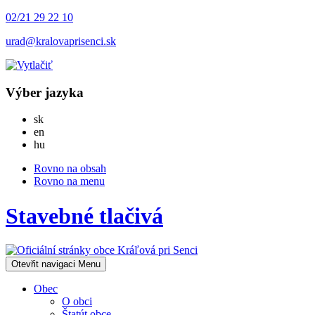
02/21 29 22 10
urad@kralovaprisenci.sk
Výber jazyka
Slovensky
sk
English
en
Magyar
hu
Rovno na obsah
Rovno na menu
Stavebné tlačivá
Otevřit navigaci
Menu
Obec
O obci
Štatút obce