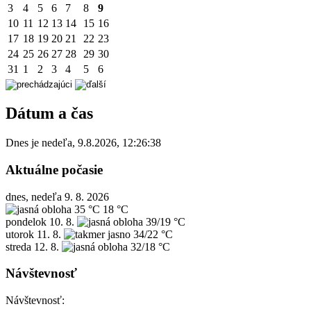
3
4
5
6
7
8
9
10
11
12
13
14
15
16
17
18
19
20
21
22
23
24
25
26
27
28
29
30
31
1
2
3
4
5
6
Dátum a čas
Dnes je
nedeľa
,
9.8.2026
,
12:26:38
Aktuálne počasie
dnes, nedeľa 9. 8. 2026
35 °C
18 °C
pondelok
10. 8.
39/19 °C
utorok
11. 8.
34/22 °C
streda
12. 8.
32/18 °C
Návštevnosť
Návštevnosť: