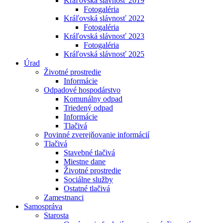
Kráľovská slávnosť 2019
Fotogaléria
Kráľovská slávnosť 2022
Fotogaléria
Kráľovská slávnosť 2023
Fotogaléria
Kráľovská slávnosť 2025
Úrad
Životné prostredie
Informácie
Odpadové hospodárstvo
Komunálny odpad
Triedený odpad
Informácie
Tlačivá
Povinné zverejňovanie informácií
Tlačivá
Stavebné tlačivá
Miestne dane
Životné prostredie
Sociálne služby
Ostatné tlačivá
Zamestnanci
Samospráva
Starosta