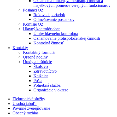
Oznámenia funkcií, zamestnaní, činností a
majetkových pomerov verejných funkcionárov
Poslanci OZ
Rokovací poriadok
Odmeňovanie poslancov
Komisie OZ
Hlavný kontrolór obce
Úlohy hlavného kontrolóra
Oznamovanie protispoločenskej činnosti
Kontrolná činnosť
Kontakty
Kontaktný formulár
Úradné hodiny
Úrady a inštitúcie
Školstvo
Zdravotníctvo
Knižnica
Pošta
Pohrebná služba
Organizácie v okrese
Elektronické služby
Uradná tabuľa
Povinné zverejňovanie
Obecný rozhlas