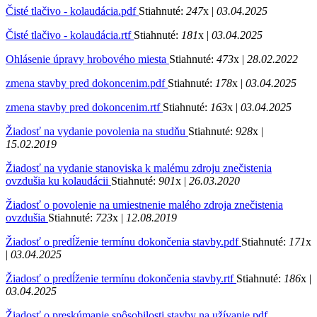
Čisté tlačivo - kolaudácia.pdf
Stiahnuté:
247
x |
03.04.2025
Čisté tlačivo - kolaudácia.rtf
Stiahnuté:
181
x |
03.04.2025
Ohlásenie úpravy hrobového miesta
Stiahnuté:
473
x |
28.02.2022
zmena stavby pred dokoncenim.pdf
Stiahnuté:
178
x |
03.04.2025
zmena stavby pred dokoncenim.rtf
Stiahnuté:
163
x |
03.04.2025
Žiadosť na vydanie povolenia na studňu
Stiahnuté:
928
x |
15.02.2019
Žiadosť na vydanie stanoviska k malému zdroju znečistenia
ovzdušia ku kolaudácii
Stiahnuté:
901
x |
26.03.2020
Žiadosť o povolenie na umiestnenie malého zdroja znečistenia
ovzdušia
Stiahnuté:
723
x |
12.08.2019
Žiadosť o predĺženie termínu dokončenia stavby.pdf
Stiahnuté:
171
x
|
03.04.2025
Žiadosť o predĺženie termínu dokončenia stavby.rtf
Stiahnuté:
186
x |
03.04.2025
Žiadosť o preskúmanie spôsobilosti stavby na užívanie.pdf