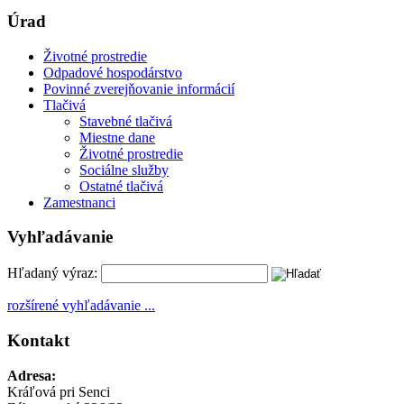
Úrad
Životné prostredie
Odpadové hospodárstvo
Povinné zverejňovanie informácií
Tlačivá
Stavebné tlačivá
Miestne dane
Životné prostredie
Sociálne služby
Ostatné tlačivá
Zamestnanci
Vyhľadávanie
Hľadaný výraz:
rozšírené vyhľadávanie ...
Kontakt
Adresa:
Kráľová pri Senci