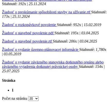
Stiahnuté:
192
x |
25.11.2024
Žiadosť o preskúmanie spôsobilosti stavby na užívanie.rtf
Stiahnuté:
173
x |
25.11.2024
Žiadosť o rozkopávkové povolenie
Stiahnuté:
952
x |
15.02.2019
Žiadosť o stavebné povolenie.pdf
Stiahnuté:
195
x |
03.04.2025
Žiadosť o stavebné povolenie.rtf
Stiahnuté:
206
x |
03.04.2025
Žiadosť o vydanie územno-plánovacej informácie
Stiahnuté:
1,780
x
|
03.05.2019
Žiadosť o vydanie záväzného stanoviska dotknutého orgánu alebo
záväzného vyjadrenia dotknutej právnickej osoby
Stiahnuté:
154
x |
25.07.2025
Stránka
1
Počet na stránku