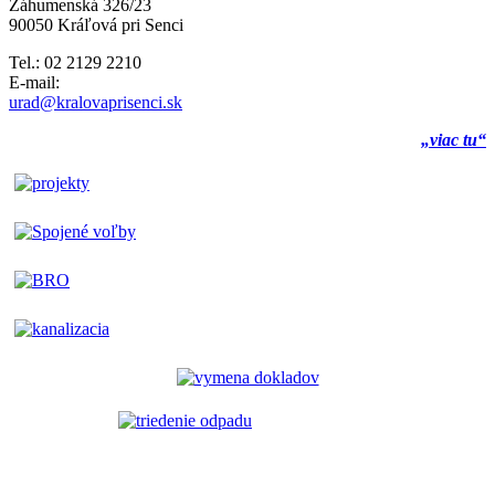
Záhumenská 326/23
90050 Kráľová pri Senci
Tel.: 02 2129 2210
E-mail:
urad@kralovaprisenci.sk
„viac tu“