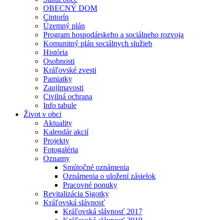
OBECNÝ DOM
Cintorín
Územný plán
Program hospodárskeho a sociálneho rozvoja
Komunitný plán sociálnych služieb
História
Osobnosti
Kráľovské zvesti
Pamiatky
Zaujímavosti
Civilná ochrana
Info tabule
Život v obci
Aktuality
Kalendár akcií
Projekty
Fotogaléria
Oznamy
Smútočné oznámenia
Oznámenia o uložení zásielok
Pracovné ponuky
Revitalizácia Sigotky
Kráľovská slávnosť
Kráľovská slávnosť 2017