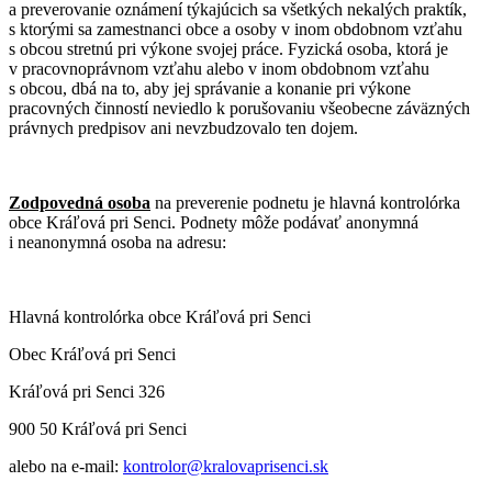
a preverovanie oznámení týkajúcich sa všetkých nekalých praktík,
s ktorými sa zamestnanci obce a osoby v inom obdobnom vzťahu
s obcou stretnú pri výkone svojej práce. Fyzická osoba, ktorá je
v pracovnoprávnom vzťahu alebo v inom obdobnom vzťahu
s obcou, dbá na to, aby jej správanie a konanie pri výkone
pracovných činností neviedlo k porušovaniu všeobecne záväzných
právnych predpisov ani nevzbudzovalo ten dojem.
Zodpovedná osoba
na preverenie podnetu je hlavná kontrolórka
obce Kráľová pri Senci. Podnety môže podávať anonymná
i neanonymná osoba na adresu:
Hlavná kontrolórka obce Kráľová pri Senci
Obec Kráľová pri Senci
Kráľová pri Senci 326
900 50 Kráľová pri Senci
alebo na e-mail:
kontrolor@kralovaprisenci.sk