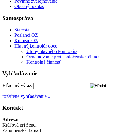
Povinné zverejňovanie
Obecný rozhlas
Samospráva
Starosta
Poslanci OZ
Komisie OZ
Hlavný kontrolór obce
Úlohy hlavného kontrolóra
Oznamovanie protispoločenskej činnosti
Kontrolná činnosť
Vyhľadávanie
Hľadaný výraz:
rozšírené vyhľadávanie ...
Kontakt
Adresa:
Kráľová pri Senci
Záhumenská 326/23