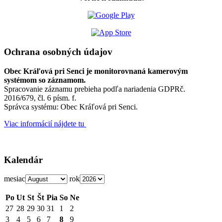
Ochrana osobných údajov
Obec Kráľová pri Senci je monitorovnaná kamerovým
systémom so záznamom.
Spracovanie záznamu prebieha podľa nariadenia GDPRč.
2016/679, čl. 6 písm. f.
Správca systému: Obec Kráľová pri Senci.
Viac informácií nájdete tu
Kalendár
mesiac
rok
Po
Ut
St
Št
Pia
So
Ne
27
28
29
30
31
1
2
3
4
5
6
7
8
9