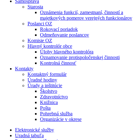
Samospráva
Starosta
Oznámenia funkcií, zamestnaní, činností a
majetkových pomerov verejných funkcionárov
Poslanci OZ
Rokovací poriadok
Odmeňovanie poslancov
Komisie OZ
Hlavný kontrolór obce
Úlohy hlavného kontrolóra
Oznamovanie protispoločenskej činnosti
Kontrolná činnosť
Kontakty
Kontaktný formulár
Úradné hodiny
Úrady a inštitúcie
Školstvo
Zdravotníctvo
Knižnica
Pošta
Pohrebná služba
Organizácie v okrese
Elektronické služby
Uradná tabuľa