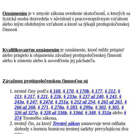
Oznámením
je v zmysle zákona uvedenie skutočností, o ktorých sa
fyzická osoba dozvedela v súvislosti s pracovnoprávnym vzťahom
alebo iným obdobným vzťahom a ktoré sa týkajú protispoločenskej
činnosti
Kvalifikovaným oznámením
je oznámenie, ktoré môže prispieť
alebo prispelo k objasneniu závažnej protispoločenskej činnosti
alebo k zisteniu alebo k usvedčeniu jej páchateľa.
Závažnou protispoločenskou činnosťou sú
trestné činy podľa
§ 168
,
§ 170
,
§ 170b
,
§ 177
,
§ 212
,
§
213
,
§ 217
,
§ 221
,
§ 226
,
§ 233a
,
§ 237 až 240
,
§ 243
,
§
243a
,
§ 247
,
§ 247d
,
§ 251a
,
§ 252 až 254
,
§ 261 až 263
,
§
266 až 268
,
§ 271
,
§ 278a
,
§ 283
,
§ 299a
,
§ 302
,
§ 305
,
§
326 až 327a
,
§ 328 až 336b
,
§ 336d
,
§ 348
,
§ 352a
alebo
§
374
Trestného zákona,
trestný čin, za ktorý
Trestný zákon
ustanovuje trest odňatia
slobody s hornou hranicou trestnej sadzby prevyšujúcou dva