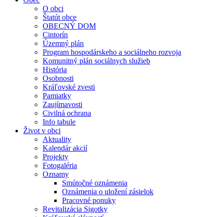
O obci
Štatút obce
OBECNÝ DOM
Cintorín
Územný plán
Program hospodárskeho a sociálneho rozvoja
Komunitný plán sociálnych služieb
História
Osobnosti
Kráľovské zvesti
Pamiatky
Zaujímavosti
Civilná ochrana
Info tabule
Život v obci
Aktuality
Kalendár akcií
Projekty
Fotogaléria
Oznamy
Smútočné oznámenia
Oznámenia o uložení zásielok
Pracovné ponuky
Revitalizácia Sigotky