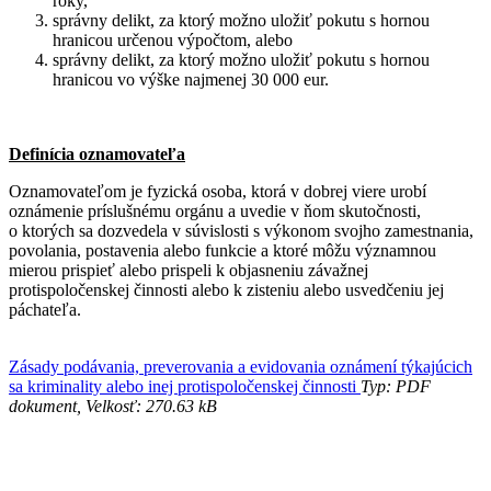
roky,
správny delikt, za ktorý možno uložiť pokutu s hornou
hranicou určenou výpočtom, alebo
správny delikt, za ktorý možno uložiť pokutu s hornou
hranicou vo výške najmenej 30 000 eur.
Definícia oznamovateľa
Oznamovateľom je fyzická osoba, ktorá v dobrej viere urobí
oznámenie príslušnému orgánu a uvedie v ňom skutočnosti,
o ktorých sa dozvedela v súvislosti s výkonom svojho zamestnania,
povolania, postavenia alebo funkcie a ktoré môžu významnou
mierou prispieť alebo prispeli k objasneniu závažnej
protispoločenskej činnosti alebo k zisteniu alebo usvedčeniu jej
páchateľa.
Zásady podávania, preverovania a evidovania oznámení týkajúcich
sa kriminality alebo inej protispoločenskej činnosti
Typ: PDF
dokument, Velkosť: 270.63 kB