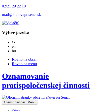
02/21 29 22 10
urad@kralovaprisenci.sk
Výber jazyka
Slovensky
sk
English
en
Magyar
hu
Rovno na obsah
Rovno na menu
Oznamovanie
protispoločenskej činnosti
Otevřit navigaci
Menu
Obec