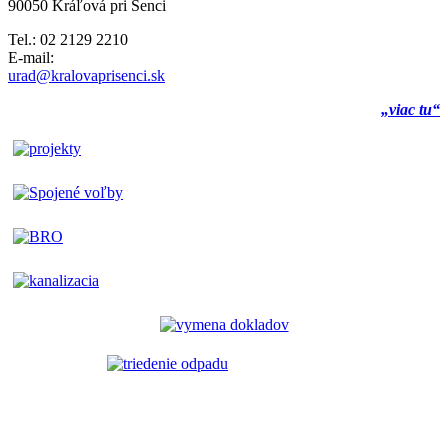
90050 Kráľová pri Senci
Tel.: 02 2129 2210
E-mail:
urad@kralovaprisenci.sk
„viac tu“