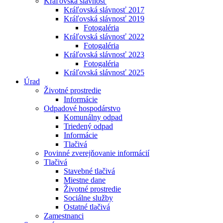
Kráľovská slávnosť
Kráľovská slávnosť 2017
Kráľovská slávnosť 2019
Fotogaléria
Kráľovská slávnosť 2022
Fotogaléria
Kráľovská slávnosť 2023
Fotogaléria
Kráľovská slávnosť 2025
Úrad
Životné prostredie
Informácie
Odpadové hospodárstvo
Komunálny odpad
Triedený odpad
Informácie
Tlačivá
Povinné zverejňovanie informácií
Tlačivá
Stavebné tlačivá
Miestne dane
Životné prostredie
Sociálne služby
Ostatné tlačivá
Zamestnanci