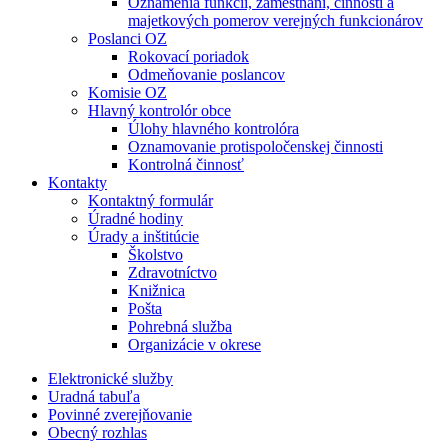
Oznámenia funkcií, zamestnaní, činností a
majetkových pomerov verejných funkcionárov
Poslanci OZ
Rokovací poriadok
Odmeňovanie poslancov
Komisie OZ
Hlavný kontrolór obce
Úlohy hlavného kontrolóra
Oznamovanie protispoločenskej činnosti
Kontrolná činnosť
Kontakty
Kontaktný formulár
Úradné hodiny
Úrady a inštitúcie
Školstvo
Zdravotníctvo
Knižnica
Pošta
Pohrebná služba
Organizácie v okrese
Elektronické služby
Uradná tabuľa
Povinné zverejňovanie
Obecný rozhlas