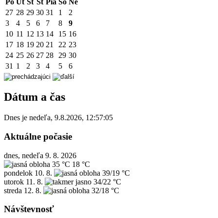
Po
Ut
St
Št
Pia
So
Ne
27
28
29
30
31
1
2
3
4
5
6
7
8
9
10
11
12
13
14
15
16
17
18
19
20
21
22
23
24
25
26
27
28
29
30
31
1
2
3
4
5
6
Dátum a čas
Dnes je
nedeľa
,
9.8.2026
,
12:57:05
Aktuálne počasie
dnes, nedeľa 9. 8. 2026
35 °C
18 °C
pondelok
10. 8.
39/19 °C
utorok
11. 8.
34/22 °C
streda
12. 8.
32/18 °C
Návštevnosť