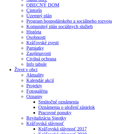
OBECNÝ DOM
Cintorín
Územný plán
Program hospodárskeho a sociálneho rozvoja
Komunitný plán sociálnych služieb
História
Osobnosti
Kráľovské zvesti
Pamiatky
Zaujímavosti
Civilná ochrana
Info tabule
Život v obci
Aktuality
Kalendár akcií
Projekty
Fotogaléria
Oznamy
Smútočné oznámenia
Oznámenia o uložení zásielok
Pracovné ponuky
Revitalizácia Sigotky
Kráľovská slávnosť
Kráľovská slávnosť 2017