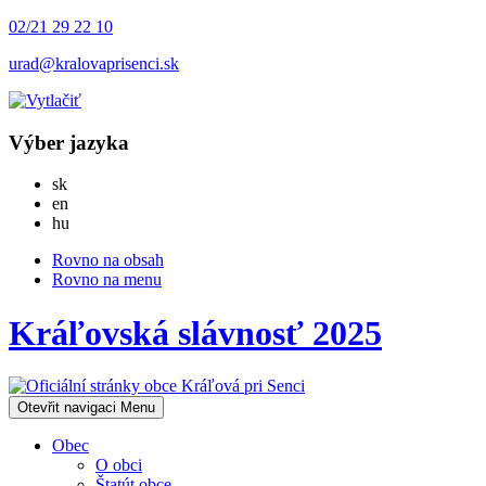
02/21 29 22 10
urad@kralovaprisenci.sk
Výber jazyka
Slovensky
sk
English
en
Magyar
hu
Rovno na obsah
Rovno na menu
Kráľovská slávnosť 2025
Otevřit navigaci
Menu
Obec
O obci
Štatút obce