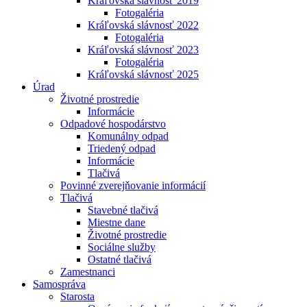
Kráľovská slávnosť 2019
Fotogaléria
Kráľovská slávnosť 2022
Fotogaléria
Kráľovská slávnosť 2023
Fotogaléria
Kráľovská slávnosť 2025
Úrad
Životné prostredie
Informácie
Odpadové hospodárstvo
Komunálny odpad
Triedený odpad
Informácie
Tlačivá
Povinné zverejňovanie informácií
Tlačivá
Stavebné tlačivá
Miestne dane
Životné prostredie
Sociálne služby
Ostatné tlačivá
Zamestnanci
Samospráva
Starosta