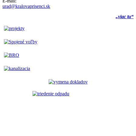
E-mail:
urad@kralovaprisenci.sk
„viac tu“