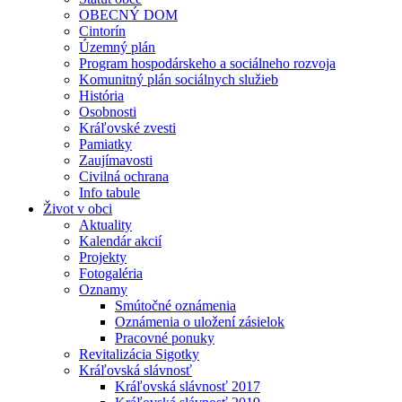
OBECNÝ DOM
Cintorín
Územný plán
Program hospodárskeho a sociálneho rozvoja
Komunitný plán sociálnych služieb
História
Osobnosti
Kráľovské zvesti
Pamiatky
Zaujímavosti
Civilná ochrana
Info tabule
Život v obci
Aktuality
Kalendár akcií
Projekty
Fotogaléria
Oznamy
Smútočné oznámenia
Oznámenia o uložení zásielok
Pracovné ponuky
Revitalizácia Sigotky
Kráľovská slávnosť
Kráľovská slávnosť 2017