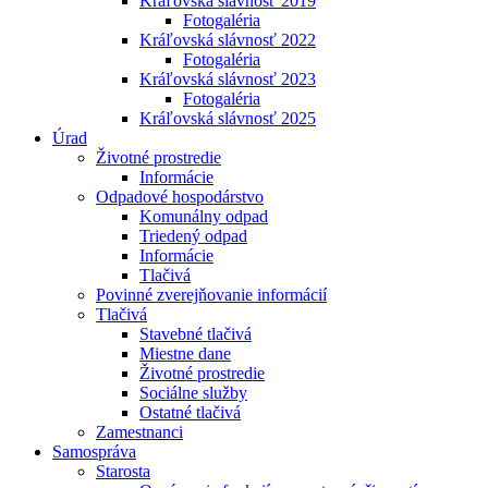
Kráľovská slávnosť 2019
Fotogaléria
Kráľovská slávnosť 2022
Fotogaléria
Kráľovská slávnosť 2023
Fotogaléria
Kráľovská slávnosť 2025
Úrad
Životné prostredie
Informácie
Odpadové hospodárstvo
Komunálny odpad
Triedený odpad
Informácie
Tlačivá
Povinné zverejňovanie informácií
Tlačivá
Stavebné tlačivá
Miestne dane
Životné prostredie
Sociálne služby
Ostatné tlačivá
Zamestnanci
Samospráva
Starosta