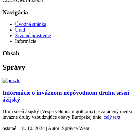
CELKOM:
1452068
Navigácia
Úvodná stránka
Úrad
Životné prostredie
Informácie
Obsah
Správy
Informácie o inváznom nepôvodnom druhu sršeň
ázijský
Druh sršeň ázijský (Vespa velutina nigrithorax) je zaradený medzi
invázne druhy vzbudzujúce obavy Európskej únie.
celý text
ostatné
|
18. 10. 2024
|
Autor:
Správca Webu