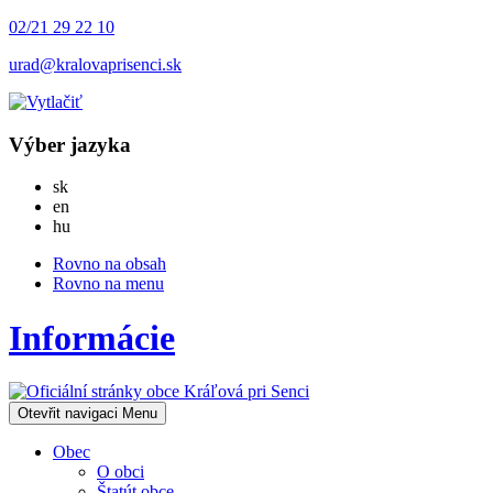
02/21 29 22 10
urad@kralovaprisenci.sk
Výber jazyka
Slovensky
sk
English
en
Magyar
hu
Rovno na obsah
Rovno na menu
Informácie
Otevřit navigaci
Menu
Obec
O obci
Štatút obce