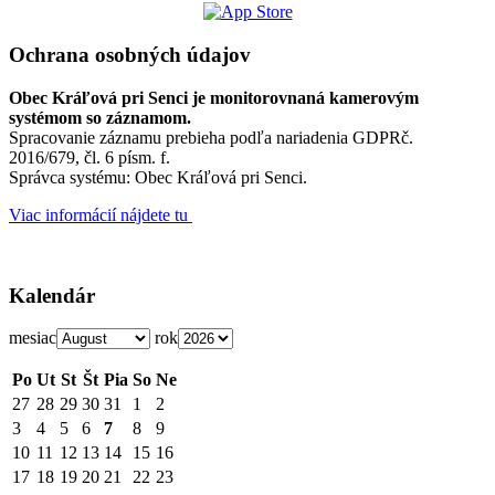
Ochrana osobných údajov
Obec Kráľová pri Senci je monitorovnaná kamerovým
systémom so záznamom.
Spracovanie záznamu prebieha podľa nariadenia GDPRč.
2016/679, čl. 6 písm. f.
Správca systému: Obec Kráľová pri Senci.
Viac informácií nájdete tu
Kalendár
mesiac
rok
Po
Ut
St
Št
Pia
So
Ne
27
28
29
30
31
1
2
3
4
5
6
7
8
9
10
11
12
13
14
15
16
17
18
19
20
21
22
23