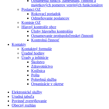
Oznámenia funkcií, zamestnaní, činností a
majetkových pomerov verejných funkcionárov
Poslanci OZ
Rokovací poriadok
Odmeňovanie poslancov
Komisie OZ
Hlavný kontrolór obce
Úlohy hlavného kontrolóra
Oznamovanie protispoločenskej činnosti
Kontrolná činnosť
Kontakty
Kontaktný formulár
Úradné hodiny
Úrady a inštitúcie
Školstvo
Zdravotníctvo
Knižnica
Pošta
Pohrebná služba
Organizácie v okrese
Elektronické služby
Uradná tabuľa
Povinné zverejňovanie
Obecný rozhlas