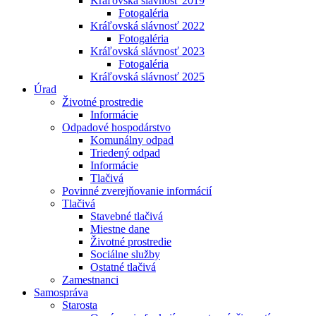
Kráľovská slávnosť 2019
Fotogaléria
Kráľovská slávnosť 2022
Fotogaléria
Kráľovská slávnosť 2023
Fotogaléria
Kráľovská slávnosť 2025
Úrad
Životné prostredie
Informácie
Odpadové hospodárstvo
Komunálny odpad
Triedený odpad
Informácie
Tlačivá
Povinné zverejňovanie informácií
Tlačivá
Stavebné tlačivá
Miestne dane
Životné prostredie
Sociálne služby
Ostatné tlačivá
Zamestnanci
Samospráva
Starosta