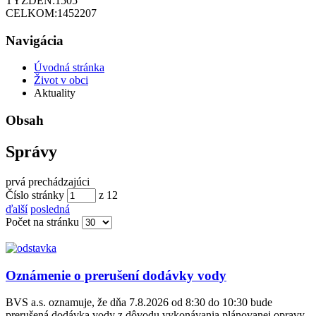
TÝŽDEŇ:
1505
CELKOM:
1452207
Navigácia
Úvodná stránka
Život v obci
Aktuality
Obsah
Správy
prvá
prechádzajúci
Číslo stránky
z
12
ďalší
posledná
Počet na stránku
Oznámenie o prerušení dodávky vody
BVS a.s. oznamuje, že dňa 7.8.2026 od 8:30 do 10:30 bude
prerušená dodávka vody z dôvodu vykonávania plánovanej opravy