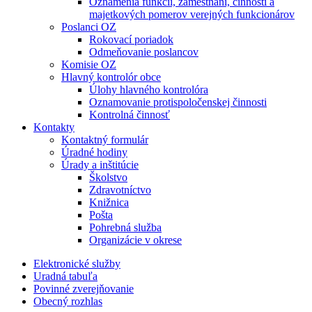
Oznámenia funkcií, zamestnaní, činností a
majetkových pomerov verejných funkcionárov
Poslanci OZ
Rokovací poriadok
Odmeňovanie poslancov
Komisie OZ
Hlavný kontrolór obce
Úlohy hlavného kontrolóra
Oznamovanie protispoločenskej činnosti
Kontrolná činnosť
Kontakty
Kontaktný formulár
Úradné hodiny
Úrady a inštitúcie
Školstvo
Zdravotníctvo
Knižnica
Pošta
Pohrebná služba
Organizácie v okrese
Elektronické služby
Uradná tabuľa
Povinné zverejňovanie
Obecný rozhlas