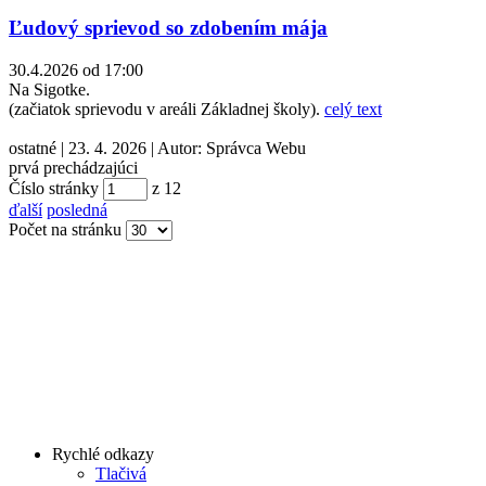
Ľudový sprievod so zdobením mája
30.4.2026 od 17:00
Na Sigotke.
(začiatok sprievodu v areáli Základnej školy).
celý text
ostatné
|
23. 4. 2026
|
Autor:
Správca Webu
prvá
prechádzajúci
Číslo stránky
z
12
ďalší
posledná
Počet na stránku
Rychlé odkazy
Tlačivá