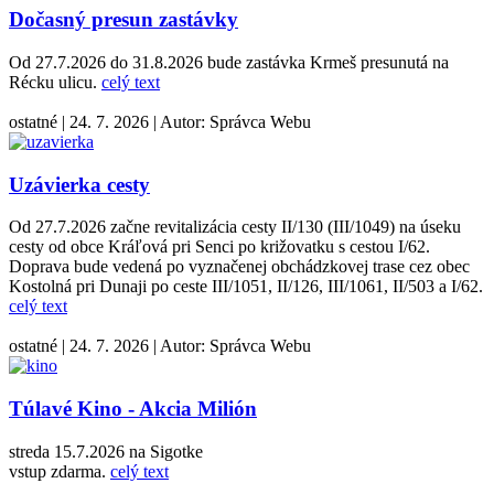
Dočasný presun zastávky
Od 27.7.2026 do 31.8.2026 bude zastávka Krmeš presunutá na
Récku ulicu.
celý text
ostatné
|
24. 7. 2026
|
Autor:
Správca Webu
Uzávierka cesty
Od 27.7.2026 začne revitalizácia cesty II/130 (III/1049) na úseku
cesty od obce Kráľová pri Senci po križovatku s cestou I/62.
Doprava bude vedená po vyznačenej obchádzkovej trase cez obec
Kostolná pri Dunaji po ceste III/1051, II/126, III/1061, II/503 a I/62.
celý text
ostatné
|
24. 7. 2026
|
Autor:
Správca Webu
Túlavé Kino - Akcia Milión
streda 15.7.2026 na Sigotke
vstup zdarma.
celý text