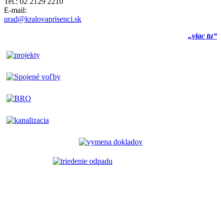
Tel.: 02 2129 2210
E-mail:
urad@kralovaprisenci.sk
„viac tu“