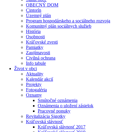
OBECNÝ DOM
Cintorín
Územný plán
Program hospodárskeho a sociálneho rozvoja
Komunitný plán sociálnych služieb
História
Osobnosti
Kráľovské zvesti
Pamiatky
Zaujímavosti
Civilná ochrana
Info tabule
Život v obci
Aktuality
Kalendár akcií
Projekty
Fotogaléria
Oznamy
Smútočné oznámenia
Oznámenia o uložení zásielok
Pracovné ponuky
Revitalizácia Sigotky
Kráľovská slávnosť
Kráľovská slávnosť 2017