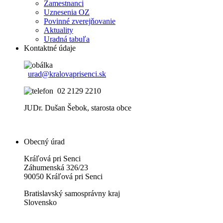
Zamestnanci
Uznesenia OZ
Povinné zverejňovanie
Aktuality
Uradná tabuľa
Kontaktné údaje
urad@kralovaprisenci.sk
02 2129 2210
JUDr. Dušan Šebok, starosta obce
Obecný úrad
Kráľová pri Senci
Záhumenská 326/23
90050 Kráľová pri Senci
Bratislavský samosprávny kraj
Slovensko