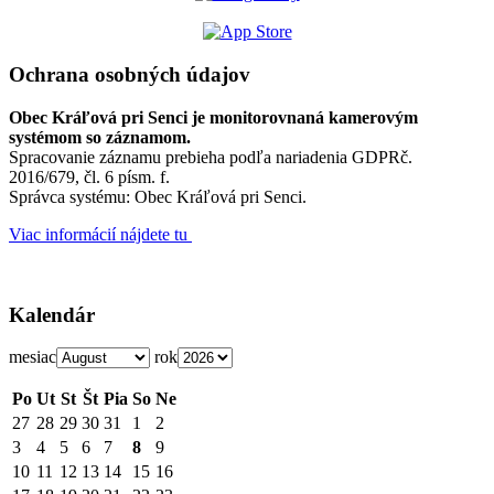
Ochrana osobných údajov
Obec Kráľová pri Senci je monitorovnaná kamerovým
systémom so záznamom.
Spracovanie záznamu prebieha podľa nariadenia GDPRč.
2016/679, čl. 6 písm. f.
Správca systému: Obec Kráľová pri Senci.
Viac informácií nájdete tu
Kalendár
mesiac
rok
Po
Ut
St
Št
Pia
So
Ne
27
28
29
30
31
1
2
3
4
5
6
7
8
9
10
11
12
13
14
15
16