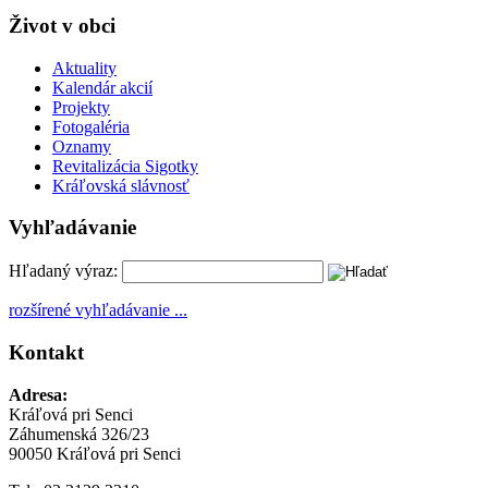
Život v obci
Aktuality
Kalendár akcií
Projekty
Fotogaléria
Oznamy
Revitalizácia Sigotky
Kráľovská slávnosť
Vyhľadávanie
Hľadaný výraz:
rozšírené vyhľadávanie ...
Kontakt
Adresa:
Kráľová pri Senci
Záhumenská 326/23
90050 Kráľová pri Senci