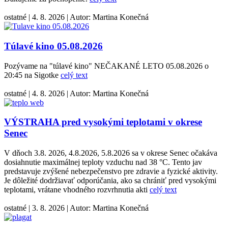
ostatné
|
4. 8. 2026
|
Autor:
Martina Konečná
Túlavé kino 05.08.2026
Pozývame na "túlavé kino" NEČAKANÉ LETO 05.08.2026 o
20:45 na Sigotke
celý text
ostatné
|
4. 8. 2026
|
Autor:
Martina Konečná
VÝSTRAHA pred vysokými teplotami v okrese
Senec
V dňoch 3.8. 2026, 4.8.2026, 5.8.2026 sa v okrese Senec očakáva
dosiahnutie maximálnej teploty vzduchu nad 38 °C. Tento jav
predstavuje zvýšené nebezpečenstvo pre zdravie a fyzické aktivity.
Je dôležité dodržiavať odporúčania, ako sa chrániť pred vysokými
teplotami, vrátane vhodného rozvrhnutia akti
celý text
ostatné
|
3. 8. 2026
|
Autor:
Martina Konečná