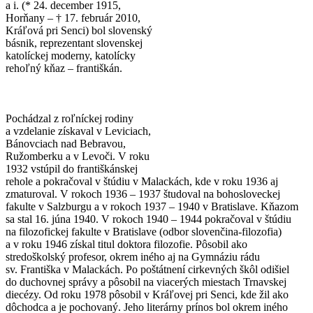
a i. (* 24. december 1915,
Horňany – † 17. február 2010,
Kráľová pri Senci) bol slovenský
básnik, reprezentant slovenskej
katolíckej moderny, katolícky
rehoľný kňaz – františkán.
Pochádzal z roľníckej rodiny
a vzdelanie získaval v Leviciach,
Bánovciach nad Bebravou,
Ružomberku a v Levoči. V roku
1932 vstúpil do františkánskej
rehole a pokračoval v štúdiu v Malackách, kde v roku 1936 aj
zmaturoval. V rokoch 1936 – 1937 študoval na bohosloveckej
fakulte v Salzburgu a v rokoch 1937 – 1940 v Bratislave. Kňazom
sa stal 16. júna 1940. V rokoch 1940 – 1944 pokračoval v štúdiu
na filozofickej fakulte v Bratislave (odbor slovenčina-filozofia)
a v roku 1946 získal titul doktora filozofie. Pôsobil ako
stredoškolský profesor, okrem iného aj na Gymnáziu rádu
sv. Františka v Malackách. Po poštátnení cirkevných škôl odišiel
do duchovnej správy a pôsobil na viacerých miestach Trnavskej
diecézy. Od roku 1978 pôsobil v Kráľovej pri Senci, kde žil ako
dôchodca a je pochovaný. Jeho literárny prínos bol okrem iného