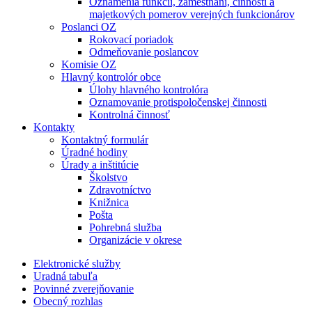
Oznámenia funkcií, zamestnaní, činností a
majetkových pomerov verejných funkcionárov
Poslanci OZ
Rokovací poriadok
Odmeňovanie poslancov
Komisie OZ
Hlavný kontrolór obce
Úlohy hlavného kontrolóra
Oznamovanie protispoločenskej činnosti
Kontrolná činnosť
Kontakty
Kontaktný formulár
Úradné hodiny
Úrady a inštitúcie
Školstvo
Zdravotníctvo
Knižnica
Pošta
Pohrebná služba
Organizácie v okrese
Elektronické služby
Uradná tabuľa
Povinné zverejňovanie
Obecný rozhlas