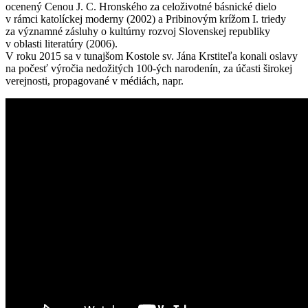
ocenený Cenou J. C. Hronského za celoživotné básnické dielo
v rámci katolíckej moderny (2002) a Pribinovým krížom I. triedy
za významné zásluhy o kultúrny rozvoj Slovenskej republiky
v oblasti literatúry (2006).
V roku 2015 sa v tunajšom Kostole sv. Jána Krstiteľa konali oslavy
na počesť výročia nedožitých 100-ých narodenín, za účasti širokej
verejnosti, propagované v médiách, napr.