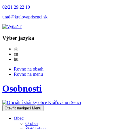
02/21 29 22 10
urad@kralovaprisenci.sk
Výber jazyka
Slovensky
sk
English
en
Magyar
hu
Rovno na obsah
Rovno na menu
Osobnosti
Otevřit navigaci
Menu
Obec
O obci
Štatút obce