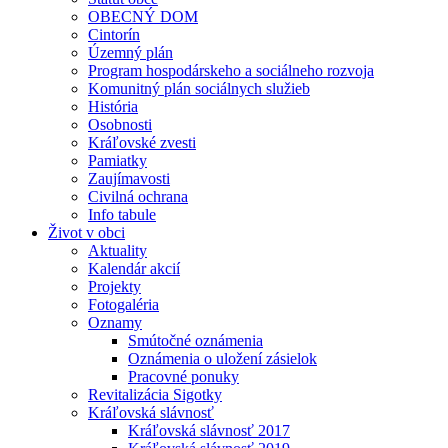
OBECNÝ DOM
Cintorín
Územný plán
Program hospodárskeho a sociálneho rozvoja
Komunitný plán sociálnych služieb
História
Osobnosti
Kráľovské zvesti
Pamiatky
Zaujímavosti
Civilná ochrana
Info tabule
Život v obci
Aktuality
Kalendár akcií
Projekty
Fotogaléria
Oznamy
Smútočné oznámenia
Oznámenia o uložení zásielok
Pracovné ponuky
Revitalizácia Sigotky
Kráľovská slávnosť
Kráľovská slávnosť 2017