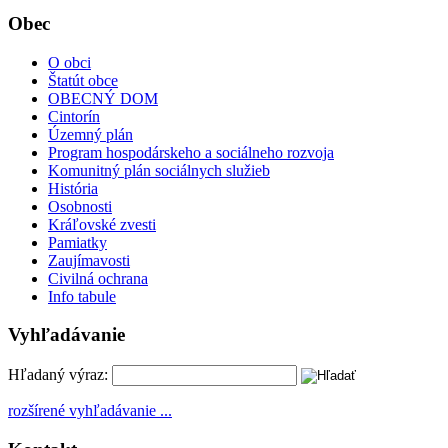
Obec
O obci
Štatút obce
OBECNÝ DOM
Cintorín
Územný plán
Program hospodárskeho a sociálneho rozvoja
Komunitný plán sociálnych služieb
História
Osobnosti
Kráľovské zvesti
Pamiatky
Zaujímavosti
Civilná ochrana
Info tabule
Vyhľadávanie
Hľadaný výraz:
rozšírené vyhľadávanie ...