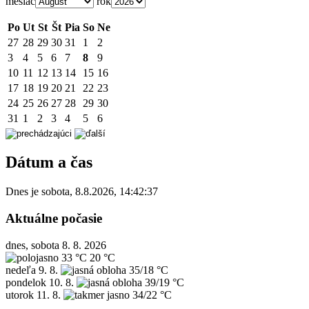
mesiac
rok
Po
Ut
St
Št
Pia
So
Ne
27
28
29
30
31
1
2
3
4
5
6
7
8
9
10
11
12
13
14
15
16
17
18
19
20
21
22
23
24
25
26
27
28
29
30
31
1
2
3
4
5
6
Dátum a čas
Dnes je
sobota
,
8.8.2026
,
14:42:37
Aktuálne počasie
dnes, sobota 8. 8. 2026
33 °C
20 °C
nedeľa
9. 8.
35/18 °C
pondelok
10. 8.
39/19 °C
utorok
11. 8.
34/22 °C