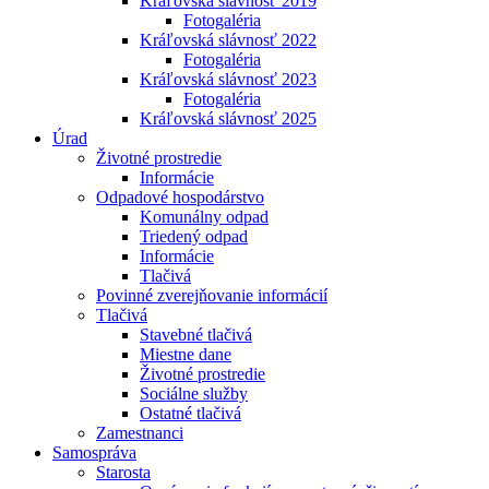
Kráľovská slávnosť 2019
Fotogaléria
Kráľovská slávnosť 2022
Fotogaléria
Kráľovská slávnosť 2023
Fotogaléria
Kráľovská slávnosť 2025
Úrad
Životné prostredie
Informácie
Odpadové hospodárstvo
Komunálny odpad
Triedený odpad
Informácie
Tlačivá
Povinné zverejňovanie informácií
Tlačivá
Stavebné tlačivá
Miestne dane
Životné prostredie
Sociálne služby
Ostatné tlačivá
Zamestnanci
Samospráva
Starosta