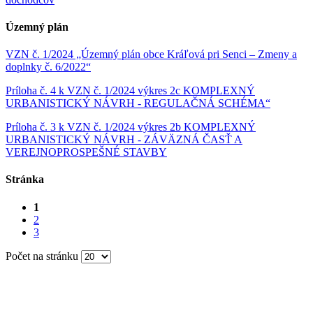
Územný plán
VZN č. 1/2024 „Územný plán obce Kráľová pri Senci – Zmeny a
doplnky č. 6/2022“
Príloha č. 4 k VZN č. 1/2024 výkres 2c KOMPLEXNÝ
URBANISTICKÝ NÁVRH - REGULAČNÁ SCHÉMA“
Príloha č. 3 k VZN č. 1/2024 výkres 2b KOMPLEXNÝ
URBANISTICKÝ NÁVRH - ZÁVÄZNÁ ČASŤ A
VEREJNOPROSPEŠNÉ STAVBY
Stránka
1
2
3
Počet na stránku