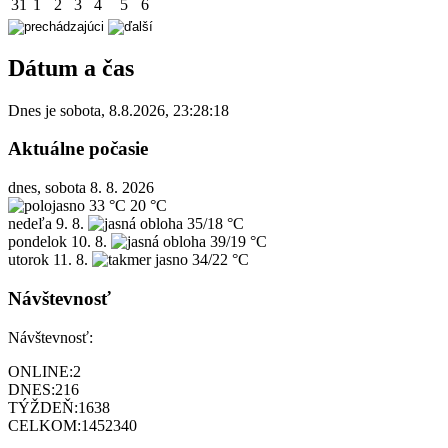
31
1
2
3
4
5
6
Dátum a čas
Dnes je
sobota
,
8.8.2026
,
23:28:18
Aktuálne počasie
dnes, sobota 8. 8. 2026
33 °C
20 °C
nedeľa
9. 8.
35/18 °C
pondelok
10. 8.
39/19 °C
utorok
11. 8.
34/22 °C
Návštevnosť
Návštevnosť:
ONLINE:
2
DNES:
216
TÝŽDEŇ:
1638
CELKOM:
1452340