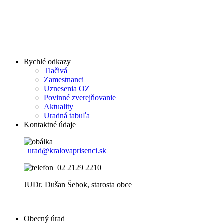
Rychlé odkazy
Tlačivá
Zamestnanci
Uznesenia OZ
Povinné zverejňovanie
Aktuality
Uradná tabuľa
Kontaktné údaje
urad@kralovaprisenci.sk
02 2129 2210
JUDr. Dušan Šebok, starosta obce
Obecný úrad