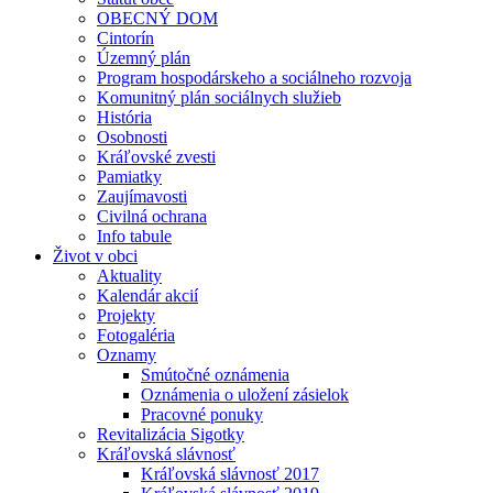
OBECNÝ DOM
Cintorín
Územný plán
Program hospodárskeho a sociálneho rozvoja
Komunitný plán sociálnych služieb
História
Osobnosti
Kráľovské zvesti
Pamiatky
Zaujímavosti
Civilná ochrana
Info tabule
Život v obci
Aktuality
Kalendár akcií
Projekty
Fotogaléria
Oznamy
Smútočné oznámenia
Oznámenia o uložení zásielok
Pracovné ponuky
Revitalizácia Sigotky
Kráľovská slávnosť
Kráľovská slávnosť 2017