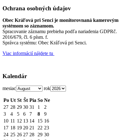
Ochrana osobných údajov
Obec Kráľová pri Senci je monitorovnaná kamerovým
systémom so záznamom.
Spracovanie záznamu prebieha podľa nariadenia GDPRč.
2016/679, čl. 6 písm. f.
Správca systému: Obec Kráľová pri Senci.
Viac informácií nájdete tu
Kalendár
mesiac
rok
Po
Ut
St
Št
Pia
So
Ne
27
28
29
30
31
1
2
3
4
5
6
7
8
9
10
11
12
13
14
15
16
17
18
19
20
21
22
23
24
25
26
27
28
29
30