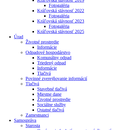
Kráľovská slávnosť 2019
Fotogaléria
Kráľovská slávnosť 2022
Fotogaléria
Kráľovská slávnosť 2023
Fotogaléria
Kráľovská slávnosť 2025
Úrad
Životné prostredie
Informácie
Odpadové hospodárstvo
Komunálny odpad
Triedený odpad
Informácie
Tlačivá
Povinné zverejňovanie informácií
Tlačivá
Stavebné tlačivá
Miestne dane
Životné prostredie
Sociálne služby
Ostatné tlačivá
Zamestnanci
Samospráva
Starosta