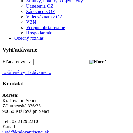
Zmluvy, Faktúry, Objednávky
Uznesenia OZ
Zápisnice z OZ
Videozáznam z OZ
VZN
Verejné obstarávanie
Hospodárenie
Obecný rozhlas
Vyhľadávanie
Hľadaný výraz:
rozšírené vyhľadávanie ...
Kontakt
Adresa:
Kráľová pri Senci
Záhumenská 326/23
90050 Kráľová pri Senci
Tel.: 02 2129 2210
E-mail:
urad@kralovaprisenci.sk