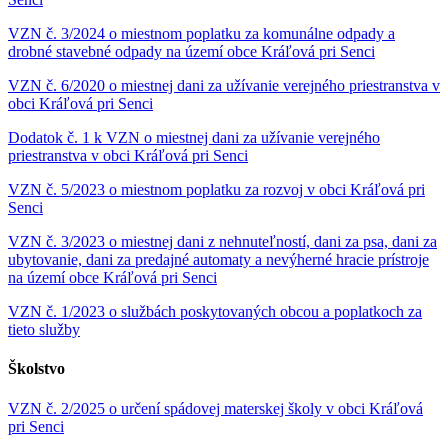
VZN č. 3/2024 o miestnom poplatku za komunálne odpady a
drobné stavebné odpady na území obce Kráľová pri Senci
VZN č. 6/2020 o miestnej dani za užívanie verejného priestranstva v
obci Kráľová pri Senci
Dodatok č. 1 k VZN o miestnej dani za užívanie verejného
priestranstva v obci Kráľová pri Senci
VZN č. 5/2023 o miestnom poplatku za rozvoj v obci Kráľová pri
Senci
VZN č. 3/2023 o miestnej dani z nehnuteľností, dani za psa, dani za
ubytovanie, dani za predajné automaty a nevýherné hracie prístroje
na území obce Kráľová pri Senci
VZN č. 1/2023 o službách poskytovaných obcou a poplatkoch za
tieto služby
Školstvo
VZN č. 2/2025 o určení spádovej materskej školy v obci Kráľová
pri Senci