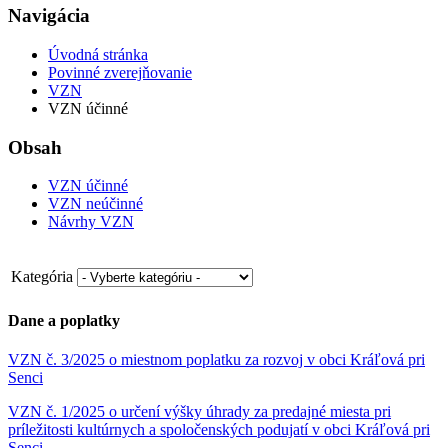
Navigácia
Úvodná stránka
Povinné zverejňovanie
VZN
VZN účinné
Obsah
VZN účinné
VZN neúčinné
Návrhy VZN
Kategória
Dane a poplatky
VZN č. 3/2025 o miestnom poplatku za rozvoj v obci Kráľová pri
Senci
VZN č. 1/2025 o určení výšky úhrady za predajné miesta pri
príležitosti kultúrnych a spoločenských podujatí v obci Kráľová pri
Senci