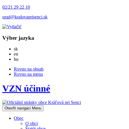
02/21 29 22 10
urad@kralovaprisenci.sk
Výber jazyka
Slovensky
sk
English
en
Magyar
hu
Rovno na obsah
Rovno na menu
VZN účinné
Otevřit navigaci
Menu
Obec
O obci
Štatút obce