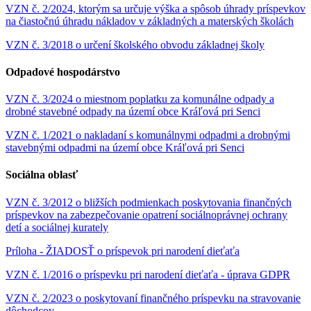
VZN č. 2/2024, ktorým sa určuje výška a spôsob úhrady príspevkov
na čiastočnú úhradu nákladov v základných a materských školách
VZN č. 3/2018 o určení školského obvodu základnej školy
Odpadové hospodárstvo
VZN č. 3/2024 o miestnom poplatku za komunálne odpady a
drobné stavebné odpady na území obce Kráľová pri Senci
VZN č. 1/2021 o nakladaní s komunálnymi odpadmi a drobnými
stavebnými odpadmi na území obce Kráľová pri Senci
Sociálna oblasť
VZN č. 3/2012 o bližších podmienkach poskytovania finančných
príspevkov na zabezpečovanie opatrení sociálnoprávnej ochrany
detí a sociálnej kurately
Príloha - ŽIADOSŤ o príspevok pri narodení dieťaťa
VZN č. 1/2016 o príspevku pri narodení dieťaťa - úprava GDPR
VZN č. 2/2023 o poskytovaní finančného príspevku na stravovanie
dôchodcov