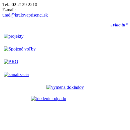
Tel.: 02 2129 2210
E-mail:
urad@kralovaprisenci.sk
„viac tu“