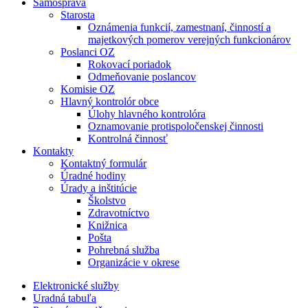
Samospráva
Starosta
Oznámenia funkcií, zamestnaní, činností a
majetkových pomerov verejných funkcionárov
Poslanci OZ
Rokovací poriadok
Odmeňovanie poslancov
Komisie OZ
Hlavný kontrolór obce
Úlohy hlavného kontrolóra
Oznamovanie protispoločenskej činnosti
Kontrolná činnosť
Kontakty
Kontaktný formulár
Úradné hodiny
Úrady a inštitúcie
Školstvo
Zdravotníctvo
Knižnica
Pošta
Pohrebná služba
Organizácie v okrese
Elektronické služby
Uradná tabuľa