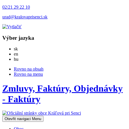
02/21 29 22 10
urad@kralovaprisenci.sk
Výber jazyka
Slovensky
sk
English
en
Magyar
hu
Rovno na obsah
Rovno na menu
Zmluvy, Faktúry, Objednávky
- Faktúry
Otevřit navigaci
Menu
Obec