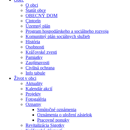
O obci
Štatút obce
OBECNÝ DOM
Cintorín
Územný plán
Program hospodárskeho a sociálneho rozvoja
Komunitný plán sociálnych služieb
História
Osobnosti
Kráľovské zvesti
Pamiatky
Zaujímavosti
Civilná ochrana
Info tabule
Život v obci
Aktuality
Kalendár akcií
Projekty
Fotogaléria
Oznamy
Smútočné oznámenia
Oznámenia o uložení zásielok
Pracovné ponuky
Revitalizácia Sigotky