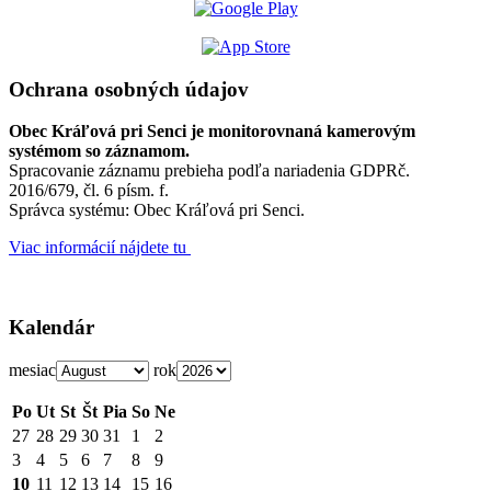
Ochrana osobných údajov
Obec Kráľová pri Senci je monitorovnaná kamerovým
systémom so záznamom.
Spracovanie záznamu prebieha podľa nariadenia GDPRč.
2016/679, čl. 6 písm. f.
Správca systému: Obec Kráľová pri Senci.
Viac informácií nájdete tu
Kalendár
mesiac
rok
Po
Ut
St
Št
Pia
So
Ne
27
28
29
30
31
1
2
3
4
5
6
7
8
9
10
11
12
13
14
15
16