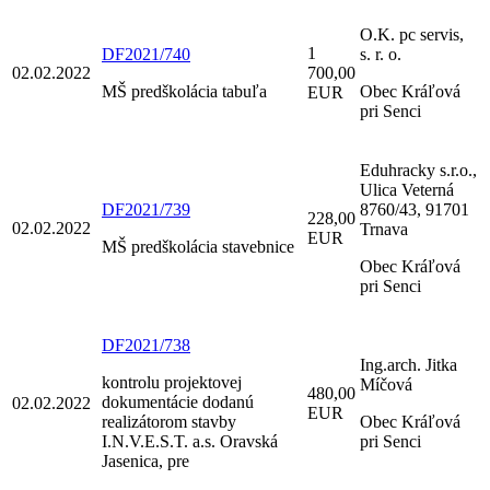
O.K. pc servis,
1
DF2021/740
s. r. o.
02.02.2022
700,00
MŠ predškolácia tabuľa
Obec Kráľová
EUR
pri Senci
Eduhracky s.r.o.,
Ulica Veterná
DF2021/739
8760/43, 91701
228,00
02.02.2022
Trnava
EUR
MŠ predškolácia stavebnice
Obec Kráľová
pri Senci
DF2021/738
Ing.arch. Jitka
kontrolu projektovej
Míčová
480,00
dokumentácie dodanú
02.02.2022
EUR
realizátorom stavby
Obec Kráľová
I.N.V.E.S.T. a.s. Oravská
pri Senci
Jasenica, pre