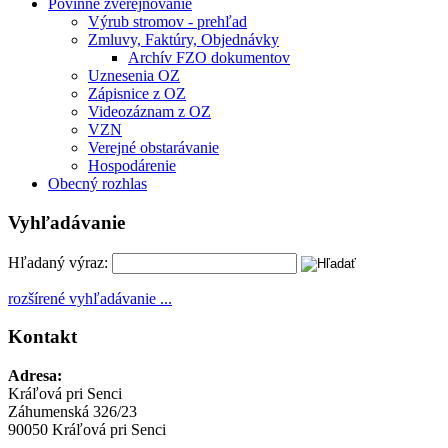
Povinné zverejňovanie
Výrub stromov - prehľad
Zmluvy, Faktúry, Objednávky
Archív FZO dokumentov
Uznesenia OZ
Zápisnice z OZ
Videozáznam z OZ
VZN
Verejné obstarávanie
Hospodárenie
Obecný rozhlas
Vyhľadávanie
Hľadaný výraz:
rozšírené vyhľadávanie ...
Kontakt
Adresa:
Kráľová pri Senci
Záhumenská 326/23
90050 Kráľová pri Senci