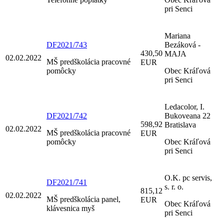
pri Senci
Mariana
DF2021/743
Bezáková -
430,50
MAJA
02.02.2022
MŠ predškolácia pracovné
EUR
pomôcky
Obec Kráľová
pri Senci
Ledacolor, I.
DF2021/742
Bukoveana 22
598,92
Bratislava
02.02.2022
MŠ predškolácia pracovné
EUR
pomôcky
Obec Kráľová
pri Senci
O.K. pc servis,
DF2021/741
s. r. o.
815,12
02.02.2022
MŠ predškolácia panel,
EUR
Obec Kráľová
klávesnica myš
pri Senci