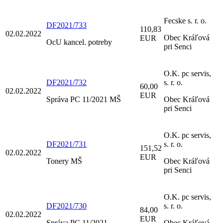
Fecske s. r. o.
DF2021/733
110,83
02.02.2022
Obec Kráľová
EUR
OcU kancel. potreby
pri Senci
O.K. pc servis,
DF2021/732
s. r. o.
60,00
02.02.2022
EUR
Správa PC 11/2021 MŠ
Obec Kráľová
pri Senci
O.K. pc servis,
DF2021/731
s. r. o.
151,52
02.02.2022
EUR
Tonery MŠ
Obec Kráľová
pri Senci
O.K. pc servis,
DF2021/730
s. r. o.
84,00
02.02.2022
EUR
Správa PC 11/2021
Obec Kráľová