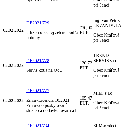
pri Senci
Ing.Ivan Petrik -
DF2021/729
LEVANDULA
750,00
02.02.2022
údržbu obecnej zelene podľa
EUR
Obec Kráľová
potreby.
pri Senci
TREND
DF2021/728
SERVIS s.r.o.
120,72
02.02.2022
EUR
Servis kotla na OcU
Obec Kráľová
pri Senci
DF2021/727
MIM, s.r.o.
105,47
ZmluvLicencia 10/2021
02.02.2022
Obec Kráľová
EUR
Zmluva o poskytovaní
pri Senci
služieb a dodávke tovaru a li
DF2021/734
SLM-project,