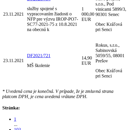
s.r.o., Pod
služby spojené s
1
vinicami 5899/3,
vypracovaním žiadosti o
23.11.2021
000,00
90301 Senec
NFP pre výzvu IROP-PO7-
EUR
SC77-2021-75 z 10.8.2021
Obec Kráľová
na obecnú k
pri Senci
Rokus, s.r.o.,
Sabinovská
DF2021/721
5059/55, 08001
14,90
23.11.2021
Prešov
EUR
MŠ školenie
Obec Kráľová
pri Senci
* Uvedená cena je konečná. V prípade, že je zmluvná strana
platcom DPH, je cena uvedená vrátane DPH.
Stránka:
1
...
103