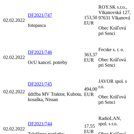
ROY.SK s.r.o.,
Vlkanovská 127,
DF2021/747
153,50
97631 Vlkanová
02.02.2022
EUR
fotopasca
Obec Kráľová
pri Senci
Fecske s. r. o.
DF2021/746
363,37
02.02.2022
Obec Kráľová
EUR
OcU kancel. potreby
pri Senci
JAVOR spol. s
DF2021/745
r.o.
494,00
02.02.2022
údržba MV Traktor, Kubota,
EUR
Obec Kráľová
kosaška, Nissan
pri Senci
RadioLAN,
DF2021/744
spol. s r.o.
17,55
02.02.2022
EUR
Telefónne poplatky
Obec Kráľová