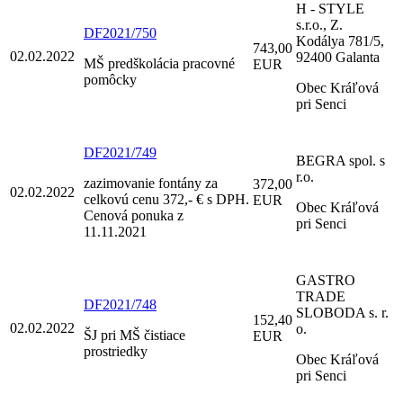
H - STYLE
s.r.o., Z.
DF2021/750
Kodálya 781/5,
743,00
02.02.2022
92400 Galanta
MŠ predškolácia pracovné
EUR
pomôcky
Obec Kráľová
pri Senci
DF2021/749
BEGRA spol. s
r.o.
zazimovanie fontány za
372,00
02.02.2022
celkovú cenu 372,- € s DPH.
EUR
Obec Kráľová
Cenová ponuka z
pri Senci
11.11.2021
GASTRO
TRADE
DF2021/748
SLOBODA s. r.
152,40
02.02.2022
o.
ŠJ pri MŠ čistiace
EUR
prostriedky
Obec Kráľová
pri Senci