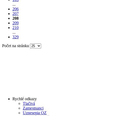
...
206
207
208
209
210
...
329
Počet na stránku
Rychlé odkazy
Tlačivá
Zamestnanci
Uznesenia OZ