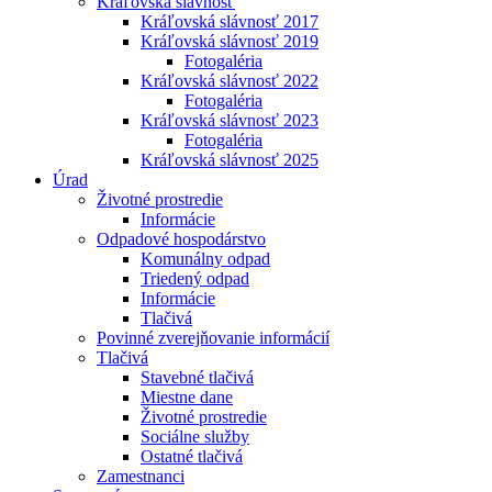
Kráľovská slávnosť
Kráľovská slávnosť 2017
Kráľovská slávnosť 2019
Fotogaléria
Kráľovská slávnosť 2022
Fotogaléria
Kráľovská slávnosť 2023
Fotogaléria
Kráľovská slávnosť 2025
Úrad
Životné prostredie
Informácie
Odpadové hospodárstvo
Komunálny odpad
Triedený odpad
Informácie
Tlačivá
Povinné zverejňovanie informácií
Tlačivá
Stavebné tlačivá
Miestne dane
Životné prostredie
Sociálne služby
Ostatné tlačivá
Zamestnanci