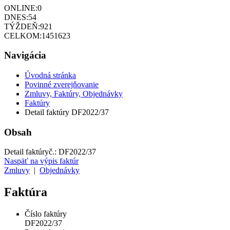
ONLINE:
0
DNES:
54
TÝŽDEŇ:
921
CELKOM:
1451623
Navigácia
Úvodná stránka
Povinné zverejňovanie
Zmluvy, Faktúry, Objednávky
Faktúry
Detail faktúry DF2022/37
Obsah
Detail faktúry
č.:
DF2022/37
Naspäť na výpis faktúr
Zmluvy
|
Objednávky
Faktúra
Číslo faktúry
DF2022/37