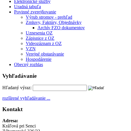
Elektronické služby
Uradná tabuľa
Povinné zverejňovanie
Výrub stromov - prehľad
Zmluvy, Faktúry, Objednávky
Archív FZO dokumentov
Uznesenia OZ
Zápisnice z OZ
Videozáznam z OZ
VZN
Verejné obstarávanie
Hospodárenie
Obecný rozhlas
Vyhľadávanie
Hľadaný výraz:
rozšírené vyhľadávanie ...
Kontakt
Adresa:
Kráľová pri Senci