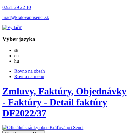
02/21 29 22 10
urad@kralovaprisenci.sk
Výber jazyka
Slovensky
sk
English
en
Magyar
hu
Rovno na obsah
Rovno na menu
Zmluvy, Faktúry, Objednávky
- Faktúry - Detail faktúry
DF2022/37