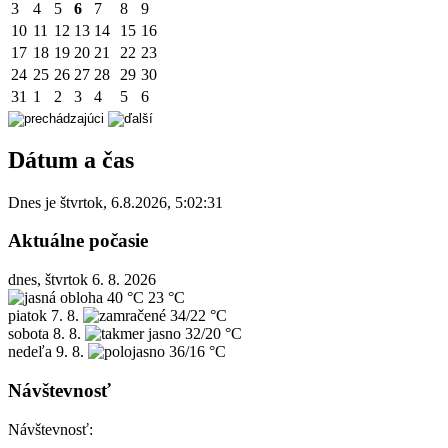
3
4
5
6
7
8
9
10
11
12
13
14
15
16
17
18
19
20
21
22
23
24
25
26
27
28
29
30
31
1
2
3
4
5
6
Dátum a čas
Dnes je
štvrtok
,
6.8.2026
,
5:02:31
Aktuálne počasie
dnes, štvrtok 6. 8. 2026
40 °C
23 °C
piatok
7. 8.
34/22 °C
sobota
8. 8.
32/20 °C
nedeľa
9. 8.
36/16 °C
Návštevnosť
Návštevnosť: