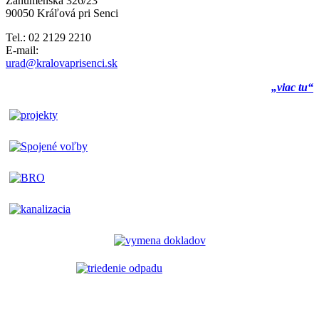
Záhumenská 326/23
90050 Kráľová pri Senci
Tel.: 02 2129 2210
E-mail:
urad@kralovaprisenci.sk
„viac tu“