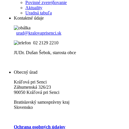
Povinné zverejňovanie
Aktuality
Uradná tabuľa
Kontaktné údaje
urad@kralovaprisenci.sk
02 2129 2210
JUDr. Dušan Šebok, starosta obce
Obecný úrad
Kráľová pri Senci
Záhumenská 326/23
90050 Kráľová pri Senci
Bratislavský samosprávny kraj
Slovensko
Ochrana osobných údajov