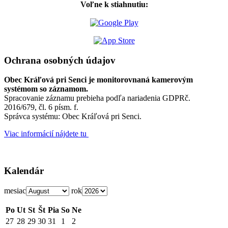
Voľne k stiahnutiu:
Ochrana osobných údajov
Obec Kráľová pri Senci je monitorovnaná kamerovým
systémom so záznamom.
Spracovanie záznamu prebieha podľa nariadenia GDPRč.
2016/679, čl. 6 písm. f.
Správca systému: Obec Kráľová pri Senci.
Viac informácií nájdete tu
Kalendár
mesiac
rok
Po
Ut
St
Št
Pia
So
Ne
27
28
29
30
31
1
2