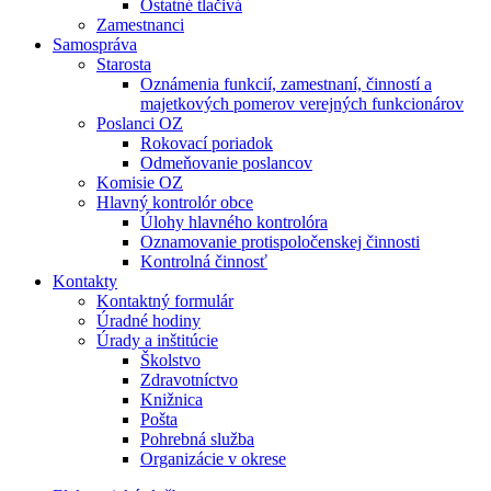
Ostatné tlačivá
Zamestnanci
Samospráva
Starosta
Oznámenia funkcií, zamestnaní, činností a
majetkových pomerov verejných funkcionárov
Poslanci OZ
Rokovací poriadok
Odmeňovanie poslancov
Komisie OZ
Hlavný kontrolór obce
Úlohy hlavného kontrolóra
Oznamovanie protispoločenskej činnosti
Kontrolná činnosť
Kontakty
Kontaktný formulár
Úradné hodiny
Úrady a inštitúcie
Školstvo
Zdravotníctvo
Knižnica
Pošta
Pohrebná služba
Organizácie v okrese