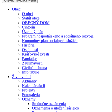
Otevřit navigaci
Menu
Obec
O obci
Štatút obce
OBECNÝ DOM
Cintorín
Územný plán
Program hospodárskeho a sociálneho rozvoja
Komunitný plán sociálnych služieb
História
Osobnosti
Kráľovské zvesti
Pamiatky
Zaujímavosti
Civilná ochrana
Info tabule
Život v obci
Aktuality
Kalendár akcií
Projekty
Fotogaléria
Oznamy
Smútočné oznámenia
Oznámenia o uložení zásielok