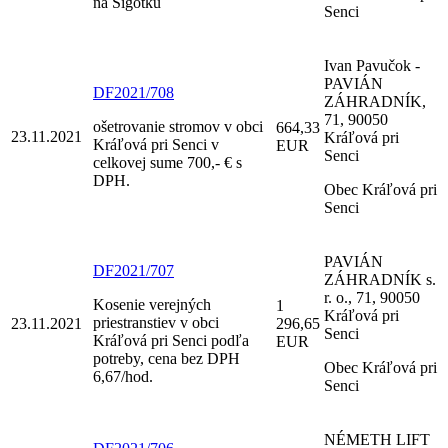
na Sigotku
Senci
Ivan Pavučok -
PAVIÁN
DF2021/708
ZÁHRADNÍK,
71, 90050
ošetrovanie stromov v obci
664,33
23.11.2021
Kráľová pri
Kráľová pri Senci v
EUR
Senci
celkovej sume 700,- € s
DPH.
Obec Kráľová pri
Senci
PAVIÁN
DF2021/707
ZÁHRADNÍK s.
r. o., 71, 90050
Kosenie verejných
1
Kráľová pri
priestranstiev v obci
23.11.2021
296,65
Senci
Kráľová pri Senci podľa
EUR
potreby, cena bez DPH
Obec Kráľová pri
6,67/hod.
Senci
NÉMETH LIFT