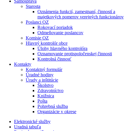
Samospráva
Starosta
Oznámenia funkcií, zamestnaní, činností a
majetkových pomerov verejných funkcionárov
Poslanci OZ
Rokovací poriadok
Odmeňovanie poslancov
Komisie OZ
Hlavný kontrolór obce
Úlohy hlavného kontrolóra
Oznamovanie protispoločenskej činnosti
Kontrolná činnosť
Kontakty
Kontaktný formulár
Úradné hodiny
Úrady a inštitúcie
Školstvo
Zdravotníctvo
Knižnica
Pošta
Pohrebná služba
Organizácie v okrese
Elektronické služby
Uradná tabuľa