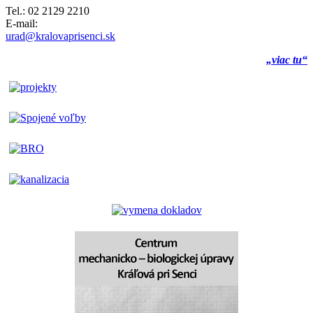
Tel.: 02 2129 2210
E-mail:
urad@kralovaprisenci.sk
„viac tu“