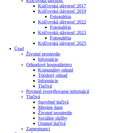
Kráľovská slávnosť
Kráľovská slávnosť 2017
Kráľovská slávnosť 2019
Fotogaléria
Kráľovská slávnosť 2022
Fotogaléria
Kráľovská slávnosť 2023
Fotogaléria
Kráľovská slávnosť 2025
Úrad
Životné prostredie
Informácie
Odpadové hospodárstvo
Komunálny odpad
Triedený odpad
Informácie
Tlačivá
Povinné zverejňovanie informácií
Tlačivá
Stavebné tlačivá
Miestne dane
Životné prostredie
Sociálne služby
Ostatné tlačivá
Zamestnanci