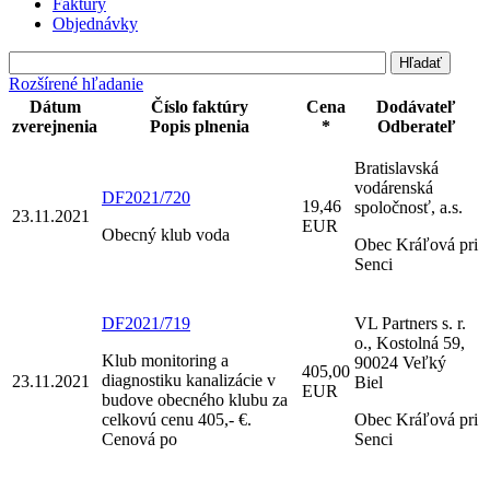
Faktúry
Objednávky
Rozšírené hľadanie
Dátum
Číslo faktúry
Cena
Dodávateľ
zverejnenia
Popis plnenia
*
Odberateľ
Bratislavská
vodárenská
DF2021/720
19,46
spoločnosť, a.s.
23.11.2021
EUR
Obecný klub voda
Obec Kráľová pri
Senci
DF2021/719
VL Partners s. r.
o., Kostolná 59,
Klub monitoring a
90024 Veľký
405,00
diagnostiku kanalizácie v
23.11.2021
Biel
EUR
budove obecného klubu za
celkovú cenu 405,- €.
Obec Kráľová pri
Cenová po
Senci