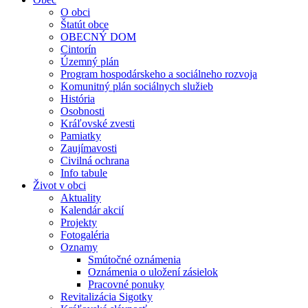
O obci
Štatút obce
OBECNÝ DOM
Cintorín
Územný plán
Program hospodárskeho a sociálneho rozvoja
Komunitný plán sociálnych služieb
História
Osobnosti
Kráľovské zvesti
Pamiatky
Zaujímavosti
Civilná ochrana
Info tabule
Život v obci
Aktuality
Kalendár akcií
Projekty
Fotogaléria
Oznamy
Smútočné oznámenia
Oznámenia o uložení zásielok
Pracovné ponuky
Revitalizácia Sigotky