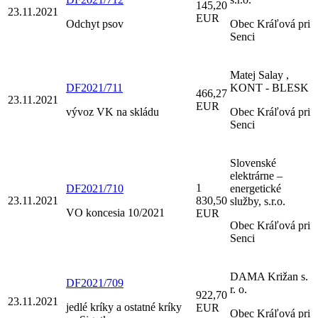
145,20
23.11.2021
EUR
Odchyt psov
Obec Kráľová pri
Senci
Matej Salay ,
DF2021/711
KONT - BLESK
466,27
23.11.2021
EUR
vývoz VK na skládu
Obec Kráľová pri
Senci
Slovenské
elektrárne –
1
DF2021/710
energetické
23.11.2021
830,50
služby, s.r.o.
VO koncesia 10/2021
EUR
Obec Kráľová pri
Senci
DAMA Križan s.
DF2021/709
r. o.
922,70
23.11.2021
jedlé kríky a ostatné kríky
EUR
Obec Kráľová pri