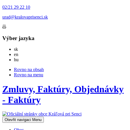
02/21 29 22 10
urad@kralovaprisenci.sk
Výber jazyka
Slovensky
sk
English
en
Magyar
hu
Rovno na obsah
Rovno na menu
Zmluvy, Faktúry, Objednávky
- Faktúry
Otevřit navigaci
Menu
Obec