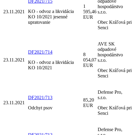
DF2021/715
odpadové
1
hospodárstvo
KO - odvoz a likvidácia
23.11.2021
595,46
s.r.o.
KO 10/2021 jesenné
EUR
upratovanie
Obec Kráľová pri
Senci
AVE SK
odpadové
DF2021/714
8
hospodárstvo
23.11.2021
054,07
s.r.o.
KO - odvoz a likvidácia
EUR
KO 10/2021
Obec Kráľová pri
Senci
Defense Pro,
DF2021/713
s.r.o.
85,20
23.11.2021
EUR
Odchyt psov
Obec Kráľová pri
Senci
Defense Pro,
DF2021/712
s.r.o.