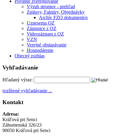
Povinné zverejňovanie
Výrub stromov - prehľad
Zmluvy, Faktúry, Objednávky
Archív FZO dokumentov
Uznesenia OZ
Zápisnice z OZ
Videozáznam z OZ
VZN
Verejné obstarávanie
Hospodárenie
Obecný rozhlas
Vyhľadávanie
Hľadaný výraz:
rozšírené vyhľadávanie ...
Kontakt
Adresa:
Kráľová pri Senci
Záhumenská 326/23
90050 Kráľová pri Senci