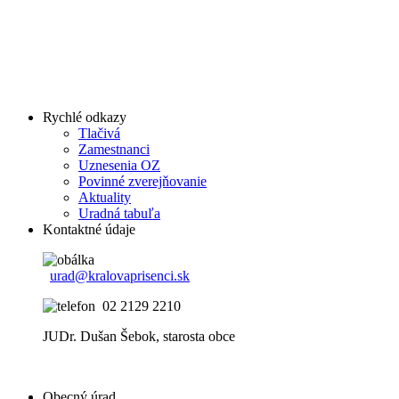
Rychlé odkazy
Tlačivá
Zamestnanci
Uznesenia OZ
Povinné zverejňovanie
Aktuality
Uradná tabuľa
Kontaktné údaje
urad@kralovaprisenci.sk
02 2129 2210
JUDr. Dušan Šebok, starosta obce
Obecný úrad