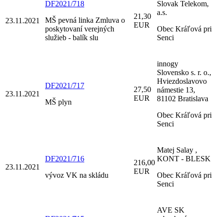
DF2021/718
Slovak Telekom,
a.s.
21,30
MŠ pevná linka Zmluva o
23.11.2021
EUR
poskytovaní verejných
Obec Kráľová pri
služieb - balík slu
Senci
innogy
Slovensko s. r. o.,
Hviezdoslavovo
DF2021/717
27,50
námestie 13,
23.11.2021
EUR
81102 Bratislava
MŠ plyn
Obec Kráľová pri
Senci
Matej Salay ,
DF2021/716
KONT - BLESK
216,00
23.11.2021
EUR
vývoz VK na skládu
Obec Kráľová pri
Senci
AVE SK