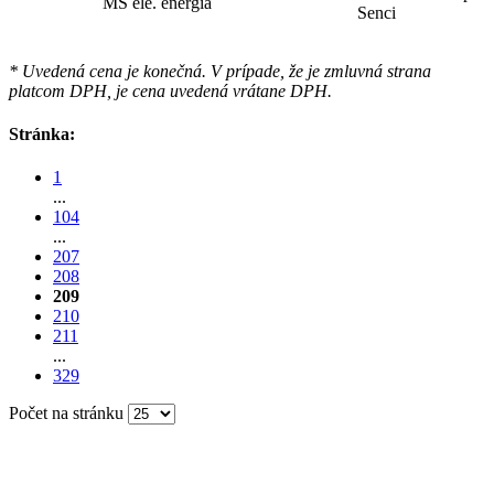
MŠ ele. energia
Senci
* Uvedená cena je konečná. V prípade, že je zmluvná strana
platcom DPH, je cena uvedená vrátane DPH.
Stránka:
1
...
104
...
207
208
209
210
211
...
329
Počet na stránku