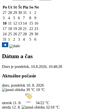
Po
Ut
St
Št
Pia
So
Ne
27
28
29
30
31
1
2
3
4
5
6
7
8
9
10
11
12
13
14
15
16
17
18
19
20
21
22
23
24
25
26
27
28
29
30
31
1
2
3
4
5
6
Dátum a čas
Dnes je
pondelok
,
10.8.2026
,
10:48:28
Aktuálne počasie
dnes, pondelok 10. 8. 2026
39 °C
19 °C
utorok
11. 8.
34/22 °C
streda
12. 8.
32/18 °C