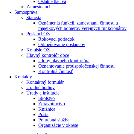
Ostatné tlačivá
Zamestnanci
Samospráva
Starosta
Oznámenia funkcií, zamestnaní, činností a
majetkových pomerov verejných funkcionárov
Poslanci OZ
Rokovací poriadok
Odmeňovanie poslancov
Komisie OZ
Hlavný kontrolór obce
Úlohy hlavného kontrolóra
Oznamovanie protispoločenskej činnosti
Kontrolná činnosť
Kontakty
Kontaktný formulár
Úradné hodiny
Úrady a inštitúcie
Školstvo
Zdravotníctvo
Knižnica
Pošta
Pohrebná služba
Organizácie v okrese