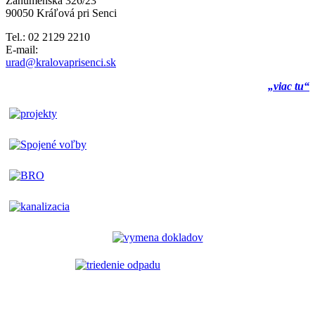
Záhumenská 326/23
90050 Kráľová pri Senci
Tel.: 02 2129 2210
E-mail:
urad@kralovaprisenci.sk
„viac tu“