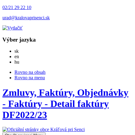
02/21 29 22 10
urad@kralovaprisenci.sk
Výber jazyka
Slovensky
sk
English
en
Magyar
hu
Rovno na obsah
Rovno na menu
Zmluvy, Faktúry, Objednávky
- Faktúry - Detail faktúry
DF2022/23