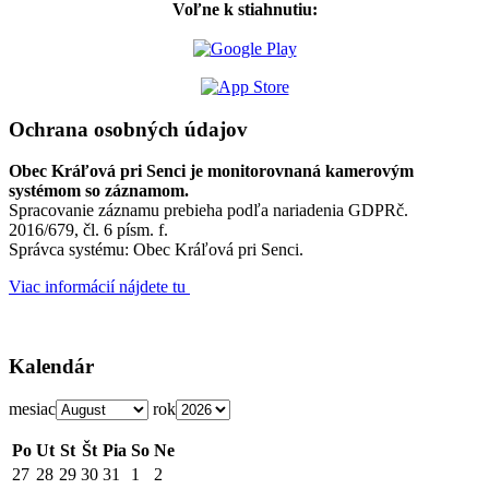
Voľne k stiahnutiu:
Ochrana osobných údajov
Obec Kráľová pri Senci je monitorovnaná kamerovým
systémom so záznamom.
Spracovanie záznamu prebieha podľa nariadenia GDPRč.
2016/679, čl. 6 písm. f.
Správca systému: Obec Kráľová pri Senci.
Viac informácií nájdete tu
Kalendár
mesiac
rok
Po
Ut
St
Št
Pia
So
Ne
27
28
29
30
31
1
2