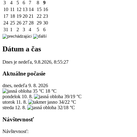
3
4
5
6
7
8
9
10
11
12
13
14
15
16
17
18
19
20
21
22
23
24
25
26
27
28
29
30
31
1
2
3
4
5
6
Dátum a čas
Dnes je
nedeľa
,
9.8.2026
,
8:55:27
Aktuálne počasie
dnes, nedeľa 9. 8. 2026
35 °C
18 °C
pondelok
10. 8.
39/19 °C
utorok
11. 8.
34/22 °C
streda
12. 8.
32/18 °C
Návštevnosť
Návštevnosť: