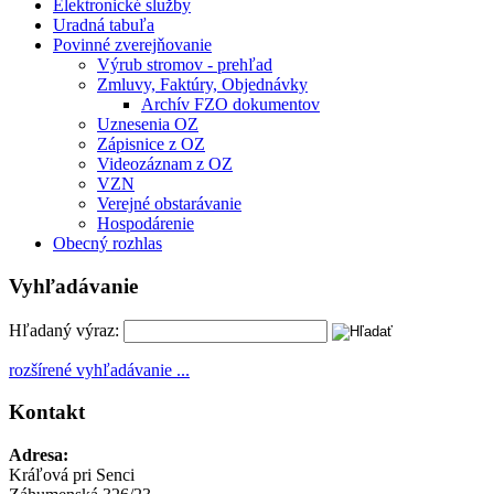
Elektronické služby
Uradná tabuľa
Povinné zverejňovanie
Výrub stromov - prehľad
Zmluvy, Faktúry, Objednávky
Archív FZO dokumentov
Uznesenia OZ
Zápisnice z OZ
Videozáznam z OZ
VZN
Verejné obstarávanie
Hospodárenie
Obecný rozhlas
Vyhľadávanie
Hľadaný výraz:
rozšírené vyhľadávanie ...
Kontakt
Adresa:
Kráľová pri Senci