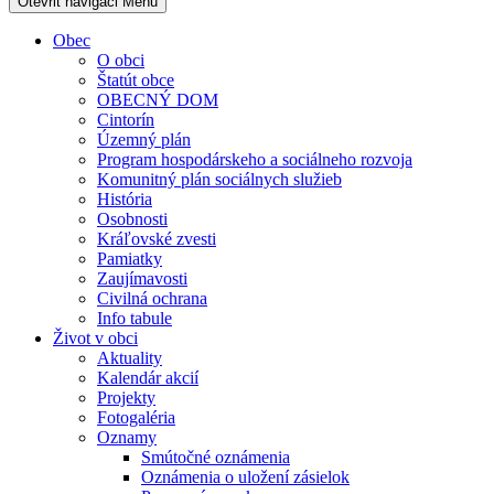
Otevřit navigaci
Menu
Obec
O obci
Štatút obce
OBECNÝ DOM
Cintorín
Územný plán
Program hospodárskeho a sociálneho rozvoja
Komunitný plán sociálnych služieb
História
Osobnosti
Kráľovské zvesti
Pamiatky
Zaujímavosti
Civilná ochrana
Info tabule
Život v obci
Aktuality
Kalendár akcií
Projekty
Fotogaléria
Oznamy
Smútočné oznámenia
Oznámenia o uložení zásielok