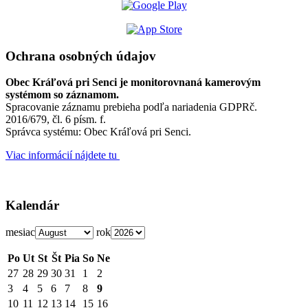
Ochrana osobných údajov
Obec Kráľová pri Senci je monitorovnaná kamerovým
systémom so záznamom.
Spracovanie záznamu prebieha podľa nariadenia GDPRč.
2016/679, čl. 6 písm. f.
Správca systému: Obec Kráľová pri Senci.
Viac informácií nájdete tu
Kalendár
mesiac
rok
Po
Ut
St
Št
Pia
So
Ne
27
28
29
30
31
1
2
3
4
5
6
7
8
9
10
11
12
13
14
15
16