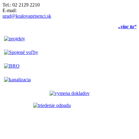
Tel.: 02 2129 2210
E-mail:
urad@kralovaprisenci.sk
„viac tu“