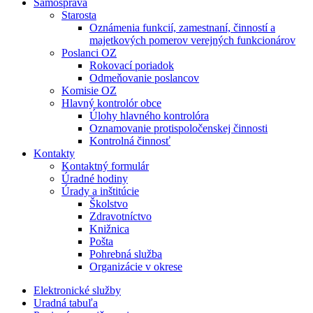
Samospráva
Starosta
Oznámenia funkcií, zamestnaní, činností a
majetkových pomerov verejných funkcionárov
Poslanci OZ
Rokovací poriadok
Odmeňovanie poslancov
Komisie OZ
Hlavný kontrolór obce
Úlohy hlavného kontrolóra
Oznamovanie protispoločenskej činnosti
Kontrolná činnosť
Kontakty
Kontaktný formulár
Úradné hodiny
Úrady a inštitúcie
Školstvo
Zdravotníctvo
Knižnica
Pošta
Pohrebná služba
Organizácie v okrese
Elektronické služby
Uradná tabuľa