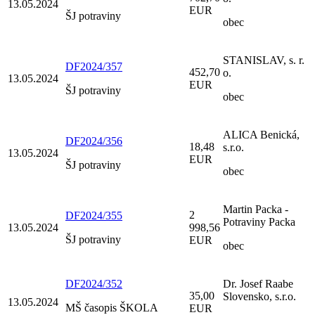
13.05.2024
EUR
ŠJ potraviny
obec
STANISLAV, s. r.
DF2024/357
452,70
o.
13.05.2024
EUR
ŠJ potraviny
obec
ALICA Benická,
DF2024/356
18,48
s.r.o.
13.05.2024
EUR
ŠJ potraviny
obec
Martin Packa -
2
DF2024/355
Potraviny Packa
13.05.2024
998,56
ŠJ potraviny
EUR
obec
DF2024/352
Dr. Josef Raabe
35,00
Slovensko, s.r.o.
13.05.2024
MŠ časopis ŠKOLA
EUR