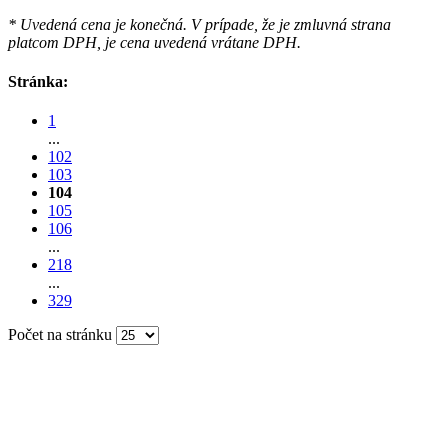
* Uvedená cena je konečná. V prípade, že je zmluvná strana
platcom DPH, je cena uvedená vrátane DPH.
Stránka:
1
...
102
103
104
105
106
...
218
...
329
Počet na stránku