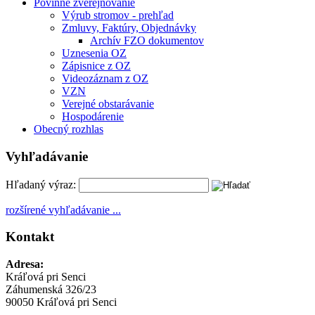
Povinné zverejňovanie
Výrub stromov - prehľad
Zmluvy, Faktúry, Objednávky
Archív FZO dokumentov
Uznesenia OZ
Zápisnice z OZ
Videozáznam z OZ
VZN
Verejné obstarávanie
Hospodárenie
Obecný rozhlas
Vyhľadávanie
Hľadaný výraz:
rozšírené vyhľadávanie ...
Kontakt
Adresa:
Kráľová pri Senci
Záhumenská 326/23
90050 Kráľová pri Senci