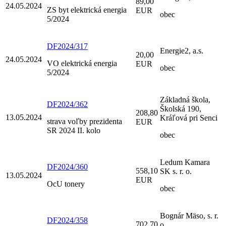
89,00
24.05.2024
ZS byt elektrická energia
EUR
obec
5/2024
DF2024/317
Energie2, a.s.
20,00
24.05.2024
VO elektrická energia
EUR
obec
5/2024
Základná škola,
DF2024/362
Školská 190,
208,80
13.05.2024
Kráľová pri Senci
strava voľby prezidenta
EUR
SR 2024 II. kolo
obec
Ledum Kamara
DF2024/360
558,10
SK s. r. o.
13.05.2024
EUR
OcU tonery
obec
Bognár Mäso, s. r.
DF2024/358
702,70
o.