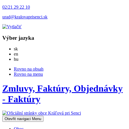
02/21 29 22 10
urad@kralovaprisenci.sk
Výber jazyka
Slovensky
sk
English
en
Magyar
hu
Rovno na obsah
Rovno na menu
Zmluvy, Faktúry, Objednávky
- Faktúry
Otevřit navigaci
Menu
Obec