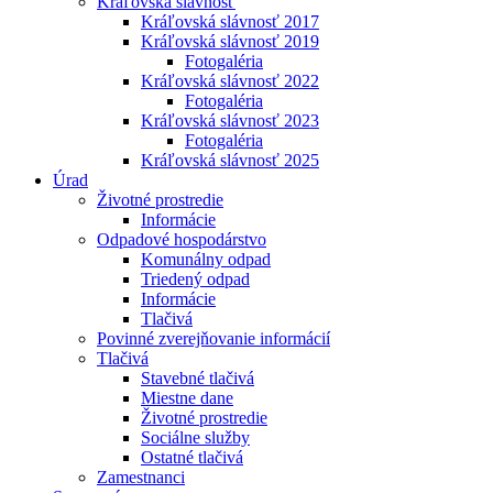
Kráľovská slávnosť
Kráľovská slávnosť 2017
Kráľovská slávnosť 2019
Fotogaléria
Kráľovská slávnosť 2022
Fotogaléria
Kráľovská slávnosť 2023
Fotogaléria
Kráľovská slávnosť 2025
Úrad
Životné prostredie
Informácie
Odpadové hospodárstvo
Komunálny odpad
Triedený odpad
Informácie
Tlačivá
Povinné zverejňovanie informácií
Tlačivá
Stavebné tlačivá
Miestne dane
Životné prostredie
Sociálne služby
Ostatné tlačivá
Zamestnanci