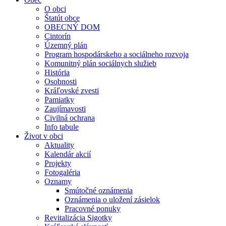
O obci
Štatút obce
OBECNÝ DOM
Cintorín
Územný plán
Program hospodárskeho a sociálneho rozvoja
Komunitný plán sociálnych služieb
História
Osobnosti
Kráľovské zvesti
Pamiatky
Zaujímavosti
Civilná ochrana
Info tabule
Život v obci
Aktuality
Kalendár akcií
Projekty
Fotogaléria
Oznamy
Smútočné oznámenia
Oznámenia o uložení zásielok
Pracovné ponuky
Revitalizácia Sigotky