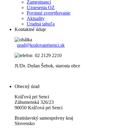
Zamestnanci
Uznesenia OZ
Povinné zverejňovanie
Aktuality
Uradná tabuľa
Kontaktné údaje
urad@kralovaprisenci.sk
02 2129 2210
JUDr. Dušan Šebok, starosta obce
Obecný úrad
Kráľová pri Senci
Záhumenská 326/23
90050 Kráľová pri Senci
Bratislavský samosprávny kraj
Slovensko