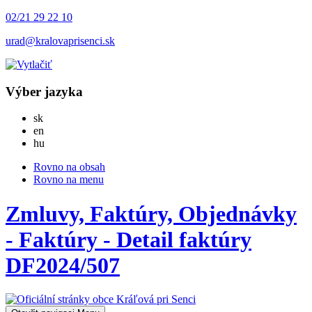
02/21 29 22 10
urad@kralovaprisenci.sk
Výber jazyka
Slovensky
sk
English
en
Magyar
hu
Rovno na obsah
Rovno na menu
Zmluvy, Faktúry, Objednávky
- Faktúry - Detail faktúry
DF2024/507