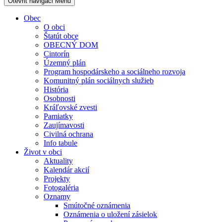
Otevřit navigaci
Menu
Obec
O obci
Štatút obce
OBECNÝ DOM
Cintorín
Územný plán
Program hospodárskeho a sociálneho rozvoja
Komunitný plán sociálnych služieb
História
Osobnosti
Kráľovské zvesti
Pamiatky
Zaujímavosti
Civilná ochrana
Info tabule
Život v obci
Aktuality
Kalendár akcií
Projekty
Fotogaléria
Oznamy
Smútočné oznámenia
Oznámenia o uložení zásielok