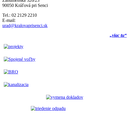
Záhumenská 326/23
90050 Kráľová pri Senci
Tel.: 02 2129 2210
E-mail:
urad@kralovaprisenci.sk
„viac tu“