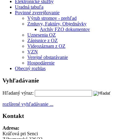
Elektronické služby
Uradná tabuľa
Povinné zverejňovanie
Výrub stromov - prehľad
Zmluvy, Faktúry, Objednávky
Archív FZO dokumentov
Uznesenia OZ
Zápisnice z OZ
Videozáznam z OZ
VZN
Verejné obstarávanie
Hospodárenie
Obecný rozhlas
Vyhľadávanie
Hľadaný výraz:
rozšírené vyhľadávanie ...
Kontakt
Adresa:
Kráľová pri Senci