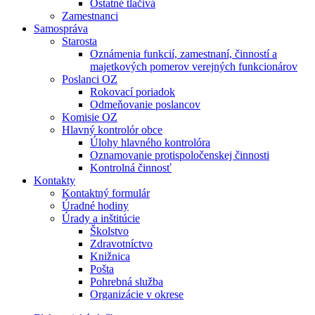
Ostatné tlačivá
Zamestnanci
Samospráva
Starosta
Oznámenia funkcií, zamestnaní, činností a
majetkových pomerov verejných funkcionárov
Poslanci OZ
Rokovací poriadok
Odmeňovanie poslancov
Komisie OZ
Hlavný kontrolór obce
Úlohy hlavného kontrolóra
Oznamovanie protispoločenskej činnosti
Kontrolná činnosť
Kontakty
Kontaktný formulár
Úradné hodiny
Úrady a inštitúcie
Školstvo
Zdravotníctvo
Knižnica
Pošta
Pohrebná služba
Organizácie v okrese