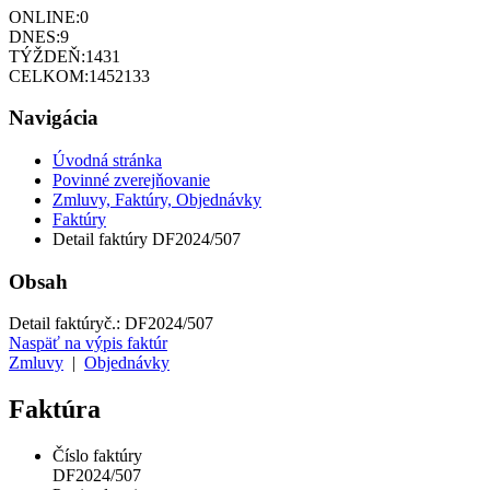
ONLINE:
0
DNES:
9
TÝŽDEŇ:
1431
CELKOM:
1452133
Navigácia
Úvodná stránka
Povinné zverejňovanie
Zmluvy, Faktúry, Objednávky
Faktúry
Detail faktúry DF2024/507
Obsah
Detail faktúry
č.:
DF2024/507
Naspäť na výpis faktúr
Zmluvy
|
Objednávky
Faktúra
Číslo faktúry
DF2024/507