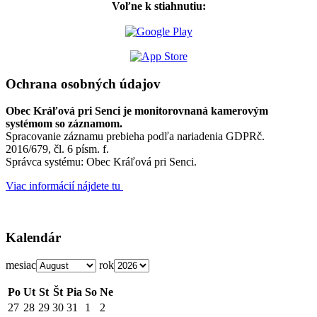
Voľne k stiahnutiu:
Ochrana osobných údajov
Obec Kráľová pri Senci je monitorovnaná kamerovým
systémom so záznamom.
Spracovanie záznamu prebieha podľa nariadenia GDPRč.
2016/679, čl. 6 písm. f.
Správca systému: Obec Kráľová pri Senci.
Viac informácií nájdete tu
Kalendár
mesiac
rok
Po
Ut
St
Št
Pia
So
Ne
27
28
29
30
31
1
2