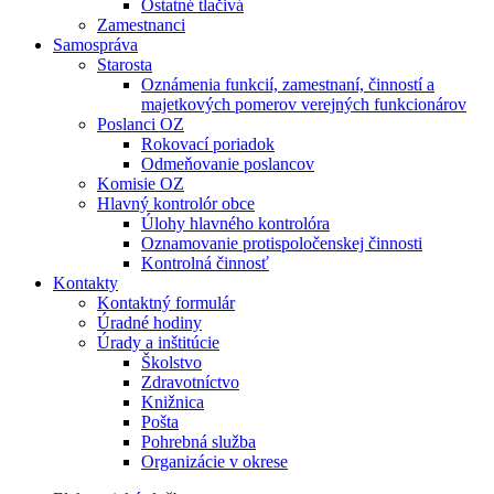
Ostatné tlačivá
Zamestnanci
Samospráva
Starosta
Oznámenia funkcií, zamestnaní, činností a
majetkových pomerov verejných funkcionárov
Poslanci OZ
Rokovací poriadok
Odmeňovanie poslancov
Komisie OZ
Hlavný kontrolór obce
Úlohy hlavného kontrolóra
Oznamovanie protispoločenskej činnosti
Kontrolná činnosť
Kontakty
Kontaktný formulár
Úradné hodiny
Úrady a inštitúcie
Školstvo
Zdravotníctvo
Knižnica
Pošta
Pohrebná služba
Organizácie v okrese