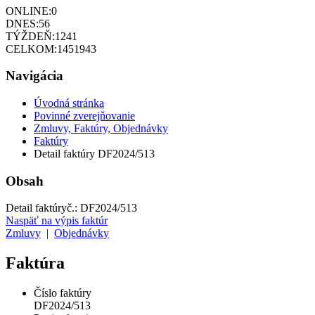
ONLINE:
0
DNES:
56
TÝŽDEŇ:
1241
CELKOM:
1451943
Navigácia
Úvodná stránka
Povinné zverejňovanie
Zmluvy, Faktúry, Objednávky
Faktúry
Detail faktúry DF2024/513
Obsah
Detail faktúry
č.:
DF2024/513
Naspäť na výpis faktúr
Zmluvy
|
Objednávky
Faktúra
Číslo faktúry
DF2024/513