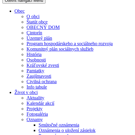
Otevřit navigaci
Menu
Obec
O obci
Štatút obce
OBECNÝ DOM
Cintorín
Územný plán
Program hospodárskeho a sociálneho rozvoja
Komunitný plán sociálnych služieb
História
Osobnosti
Kráľovské zvesti
Pamiatky
Zaujímavosti
Civilná ochrana
Info tabule
Život v obci
Aktuality
Kalendár akcií
Projekty
Fotogaléria
Oznamy
Smútočné oznámenia
Oznámenia o uložení zásielok