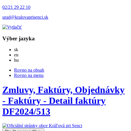
02/21 29 22 10
urad@kralovaprisenci.sk
Výber jazyka
Slovensky
sk
English
en
Magyar
hu
Rovno na obsah
Rovno na menu
Zmluvy, Faktúry, Objednávky
- Faktúry - Detail faktúry
DF2024/513