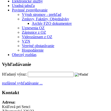
Elektronické služby
Uradná tabuľa
Povinné zverejňovanie
Výrub stromov - prehľad
Zmluvy, Faktúry, Objednávky
Archív FZO dokumentov
Uznesenia OZ
Zápisnice z OZ
Videozáznam z OZ
VZN
Verejné obstarávanie
Hospodárenie
Obecný rozhlas
Vyhľadávanie
Hľadaný výraz:
rozšírené vyhľadávanie ...
Kontakt
Adresa:
Kráľová pri Senci