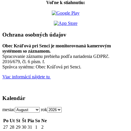
Voľne k stiahnutiu:
Ochrana osobných údajov
Obec Kráľová pri Senci je monitorovnaná kamerovým
systémom so záznamom.
Spracovanie záznamu prebieha podľa nariadenia GDPRč.
2016/679, čl. 6 písm. f.
Správca systému: Obec Kráľová pri Senci.
Viac informácií nájdete tu
Kalendár
mesiac
rok
Po
Ut
St
Št
Pia
So
Ne
27
28
29
30
31
1
2