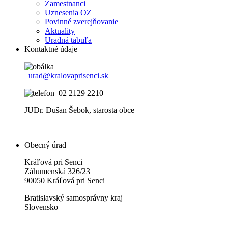
Zamestnanci
Uznesenia OZ
Povinné zverejňovanie
Aktuality
Uradná tabuľa
Kontaktné údaje
urad@kralovaprisenci.sk
02 2129 2210
JUDr. Dušan Šebok, starosta obce
Obecný úrad
Kráľová pri Senci
Záhumenská 326/23
90050 Kráľová pri Senci
Bratislavský samosprávny kraj
Slovensko