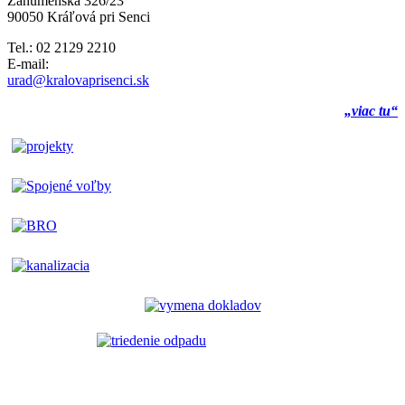
Záhumenská 326/23
90050 Kráľová pri Senci
Tel.: 02 2129 2210
E-mail:
urad@kralovaprisenci.sk
„viac tu“