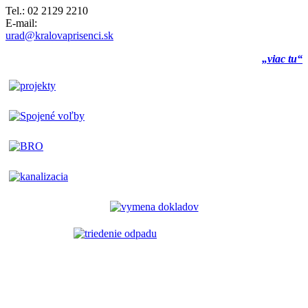
Tel.: 02 2129 2210
E-mail:
urad@kralovaprisenci.sk
„viac tu“