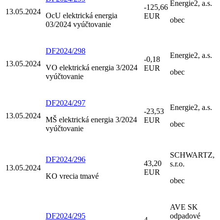
Energie2, a.s.
-125,66
13.05.2024
OcU elektrická energia
EUR
obec
03/2024 vyúčtovanie
DF2024/298
Energie2, a.s.
-0,18
13.05.2024
VO elektrická energia 3/2024
EUR
obec
vyúčtovanie
DF2024/297
Energie2, a.s.
-23,53
13.05.2024
MŠ elektrická energia 3/2024
EUR
obec
vyúčtovanie
SCHWARTZ,
DF2024/296
43,20
s.r.o.
13.05.2024
EUR
KO vrecia tmavé
obec
AVE SK
DF2024/295
odpadové
4