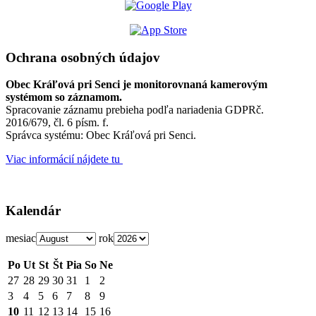
Ochrana osobných údajov
Obec Kráľová pri Senci je monitorovnaná kamerovým
systémom so záznamom.
Spracovanie záznamu prebieha podľa nariadenia GDPRč.
2016/679, čl. 6 písm. f.
Správca systému: Obec Kráľová pri Senci.
Viac informácií nájdete tu
Kalendár
mesiac
rok
Po
Ut
St
Št
Pia
So
Ne
27
28
29
30
31
1
2
3
4
5
6
7
8
9
10
11
12
13
14
15
16