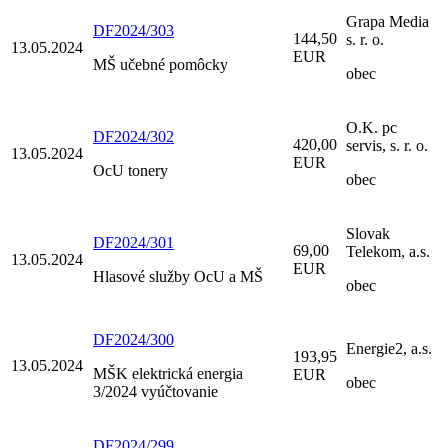
Grapa Media
DF2024/303
144,50
s. r. o.
13.05.2024
EUR
MŠ učebné pomôcky
obec
O.K. pc
DF2024/302
420,00
servis, s. r. o.
13.05.2024
EUR
OcU tonery
obec
Slovak
DF2024/301
69,00
Telekom, a.s.
13.05.2024
EUR
Hlasové služby OcU a MŠ
obec
DF2024/300
Energie2, a.s.
193,95
13.05.2024
MŠK elektrická energia
EUR
obec
3/2024 vyúčtovanie
DF2024/299