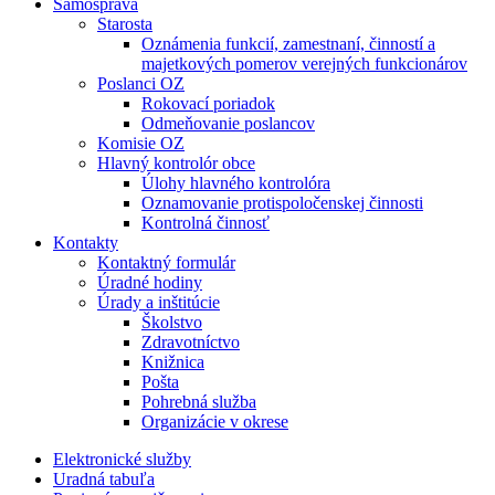
Samospráva
Starosta
Oznámenia funkcií, zamestnaní, činností a
majetkových pomerov verejných funkcionárov
Poslanci OZ
Rokovací poriadok
Odmeňovanie poslancov
Komisie OZ
Hlavný kontrolór obce
Úlohy hlavného kontrolóra
Oznamovanie protispoločenskej činnosti
Kontrolná činnosť
Kontakty
Kontaktný formulár
Úradné hodiny
Úrady a inštitúcie
Školstvo
Zdravotníctvo
Knižnica
Pošta
Pohrebná služba
Organizácie v okrese
Elektronické služby
Uradná tabuľa