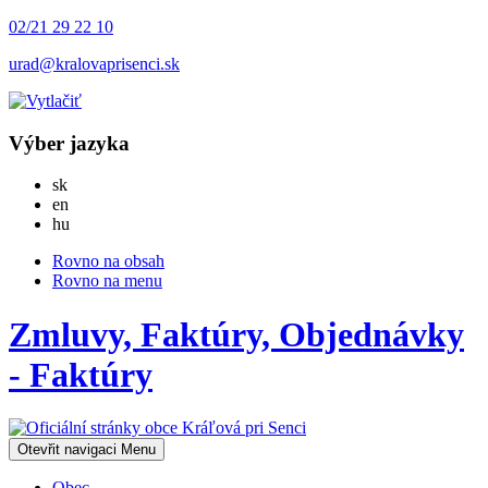
02/21 29 22 10
urad@kralovaprisenci.sk
Výber jazyka
Slovensky
sk
English
en
Magyar
hu
Rovno na obsah
Rovno na menu
Zmluvy, Faktúry, Objednávky
- Faktúry
Otevřit navigaci
Menu
Obec