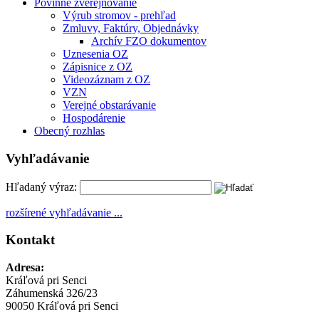
Povinné zverejňovanie
Výrub stromov - prehľad
Zmluvy, Faktúry, Objednávky
Archív FZO dokumentov
Uznesenia OZ
Zápisnice z OZ
Videozáznam z OZ
VZN
Verejné obstarávanie
Hospodárenie
Obecný rozhlas
Vyhľadávanie
Hľadaný výraz:
rozšírené vyhľadávanie ...
Kontakt
Adresa:
Kráľová pri Senci
Záhumenská 326/23
90050 Kráľová pri Senci