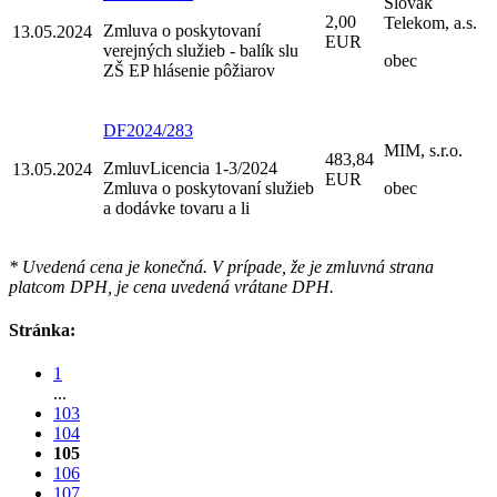
Slovak
2,00
Telekom, a.s.
Zmluva o poskytovaní
13.05.2024
EUR
verejných služieb - balík slu
obec
ZŠ EP hlásenie pôžiarov
DF2024/283
MIM, s.r.o.
483,84
ZmluvLicencia 1-3/2024
13.05.2024
EUR
Zmluva o poskytovaní služieb
obec
a dodávke tovaru a li
* Uvedená cena je konečná. V prípade, že je zmluvná strana
platcom DPH, je cena uvedená vrátane DPH.
Stránka:
1
...
103
104
105
106
107