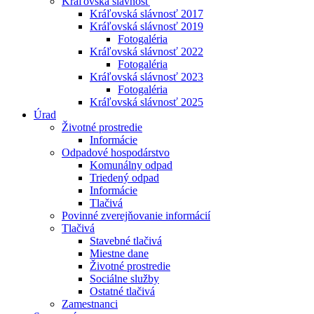
Kráľovská slávnosť
Kráľovská slávnosť 2017
Kráľovská slávnosť 2019
Fotogaléria
Kráľovská slávnosť 2022
Fotogaléria
Kráľovská slávnosť 2023
Fotogaléria
Kráľovská slávnosť 2025
Úrad
Životné prostredie
Informácie
Odpadové hospodárstvo
Komunálny odpad
Triedený odpad
Informácie
Tlačivá
Povinné zverejňovanie informácií
Tlačivá
Stavebné tlačivá
Miestne dane
Životné prostredie
Sociálne služby
Ostatné tlačivá
Zamestnanci