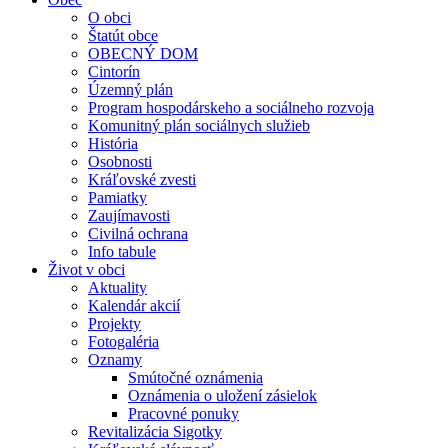
O obci
Štatút obce
OBECNÝ DOM
Cintorín
Územný plán
Program hospodárskeho a sociálneho rozvoja
Komunitný plán sociálnych služieb
História
Osobnosti
Kráľovské zvesti
Pamiatky
Zaujímavosti
Civilná ochrana
Info tabule
Život v obci
Aktuality
Kalendár akcií
Projekty
Fotogaléria
Oznamy
Smútočné oznámenia
Oznámenia o uložení zásielok
Pracovné ponuky
Revitalizácia Sigotky