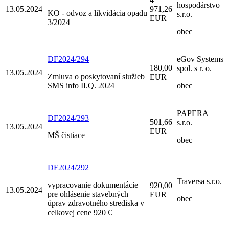
hospodárstvo
13.05.2024
971,26
KO - odvoz a likvidácia opadu
s.r.o.
EUR
3/2024
obec
DF2024/294
eGov Systems
180,00
spol. s r. o.
13.05.2024
Zmluva o poskytovaní služieb
EUR
SMS info II.Q. 2024
obec
PAPERA
DF2024/293
501,66
s.r.o.
13.05.2024
EUR
MŠ čistiace
obec
DF2024/292
Traversa s.r.o.
vypracovanie dokumentácie
920,00
13.05.2024
pre ohlásenie stavebných
EUR
obec
úprav zdravotného strediska v
celkovej cene 920 €