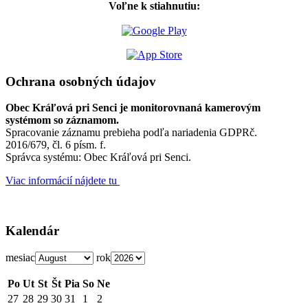
Voľne k stiahnutiu:
Ochrana osobných údajov
Obec Kráľová pri Senci je monitorovnaná kamerovým
systémom so záznamom.
Spracovanie záznamu prebieha podľa nariadenia GDPRč.
2016/679, čl. 6 písm. f.
Správca systému: Obec Kráľová pri Senci.
Viac informácií nájdete tu
Kalendár
mesiac
rok
Po
Ut
St
Št
Pia
So
Ne
27
28
29
30
31
1
2