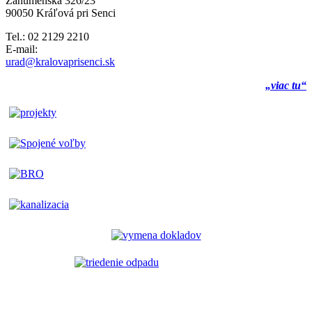
Záhumenská 326/23
90050 Kráľová pri Senci
Tel.: 02 2129 2210
E-mail:
urad@kralovaprisenci.sk
„viac tu“