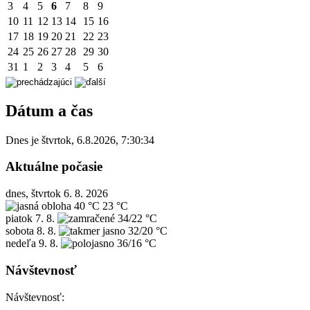
3
4
5
6
7
8
9
10
11
12
13
14
15
16
17
18
19
20
21
22
23
24
25
26
27
28
29
30
31
1
2
3
4
5
6
Dátum a čas
Dnes je
štvrtok
,
6.8.2026
,
7:30:34
Aktuálne počasie
dnes, štvrtok 6. 8. 2026
40 °C
23 °C
piatok
7. 8.
34/22 °C
sobota
8. 8.
32/20 °C
nedeľa
9. 8.
36/16 °C
Návštevnosť
Návštevnosť: