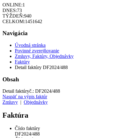
ONLINE:
1
DNES:
73
TÝŽDEŇ:
940
CELKOM:
1451642
Navigácia
Úvodná stránka
Povinné zverejňovanie
Zmluvy, Faktúry, Objednávky
Faktúry
Detail faktúry DF2024/488
Obsah
Detail faktúry
č.:
DF2024/488
Naspäť na výpis faktúr
Zmluvy
|
Objednávky
Faktúra
Číslo faktúry
DF2024/488