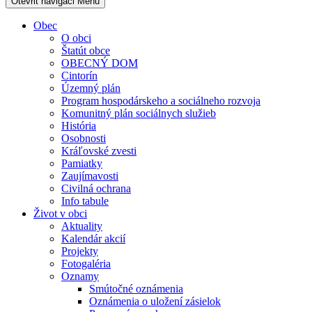
Otevřit navigaci
Menu
Obec
O obci
Štatút obce
OBECNÝ DOM
Cintorín
Územný plán
Program hospodárskeho a sociálneho rozvoja
Komunitný plán sociálnych služieb
História
Osobnosti
Kráľovské zvesti
Pamiatky
Zaujímavosti
Civilná ochrana
Info tabule
Život v obci
Aktuality
Kalendár akcií
Projekty
Fotogaléria
Oznamy
Smútočné oznámenia
Oznámenia o uložení zásielok