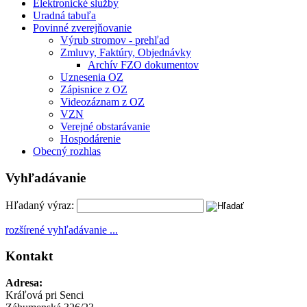
Elektronické služby
Uradná tabuľa
Povinné zverejňovanie
Výrub stromov - prehľad
Zmluvy, Faktúry, Objednávky
Archív FZO dokumentov
Uznesenia OZ
Zápisnice z OZ
Videozáznam z OZ
VZN
Verejné obstarávanie
Hospodárenie
Obecný rozhlas
Vyhľadávanie
Hľadaný výraz:
rozšírené vyhľadávanie ...
Kontakt
Adresa:
Kráľová pri Senci