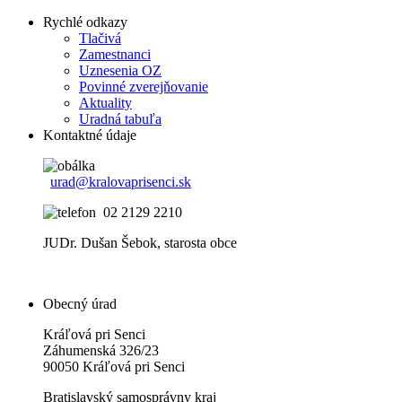
Rychlé odkazy
Tlačivá
Zamestnanci
Uznesenia OZ
Povinné zverejňovanie
Aktuality
Uradná tabuľa
Kontaktné údaje
urad@kralovaprisenci.sk
02 2129 2210
JUDr. Dušan Šebok, starosta obce
Obecný úrad
Kráľová pri Senci
Záhumenská 326/23
90050 Kráľová pri Senci
Bratislavský samosprávny kraj