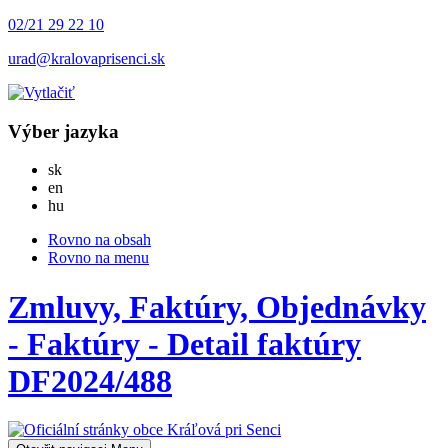
02/21 29 22 10
urad@kralovaprisenci.sk
Výber jazyka
Slovensky
sk
English
en
Magyar
hu
Rovno na obsah
Rovno na menu
Zmluvy, Faktúry, Objednávky
- Faktúry - Detail faktúry
DF2024/488