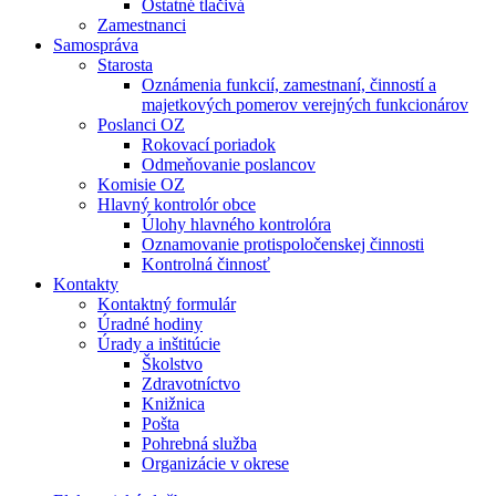
Ostatné tlačivá
Zamestnanci
Samospráva
Starosta
Oznámenia funkcií, zamestnaní, činností a
majetkových pomerov verejných funkcionárov
Poslanci OZ
Rokovací poriadok
Odmeňovanie poslancov
Komisie OZ
Hlavný kontrolór obce
Úlohy hlavného kontrolóra
Oznamovanie protispoločenskej činnosti
Kontrolná činnosť
Kontakty
Kontaktný formulár
Úradné hodiny
Úrady a inštitúcie
Školstvo
Zdravotníctvo
Knižnica
Pošta
Pohrebná služba
Organizácie v okrese