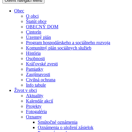
Otevřit navigaci
Menu
Obec
O obci
Štatút obce
OBECNÝ DOM
Cintorín
Územný plán
Program hospodárskeho a sociálneho rozvoja
Komunitný plán sociálnych služieb
História
Osobnosti
Kráľovské zvesti
Pamiatky
Zaujímavosti
Civilná ochrana
Info tabule
Život v obci
Aktuality
Kalendár akcií
Projekty
Fotogaléria
Oznamy
Smútočné oznámenia
Oznámenia o uložení zásielok