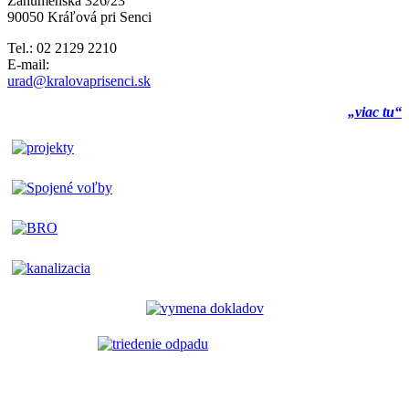
Záhumenská 326/23
90050 Kráľová pri Senci
Tel.: 02 2129 2210
E-mail:
urad@kralovaprisenci.sk
„viac tu“