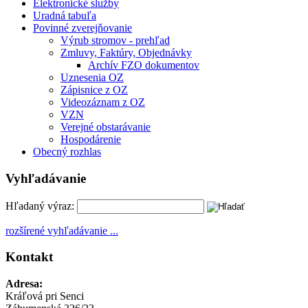
Elektronické služby
Uradná tabuľa
Povinné zverejňovanie
Výrub stromov - prehľad
Zmluvy, Faktúry, Objednávky
Archív FZO dokumentov
Uznesenia OZ
Zápisnice z OZ
Videozáznam z OZ
VZN
Verejné obstarávanie
Hospodárenie
Obecný rozhlas
Vyhľadávanie
Hľadaný výraz:
rozšírené vyhľadávanie ...
Kontakt
Adresa:
Kráľová pri Senci