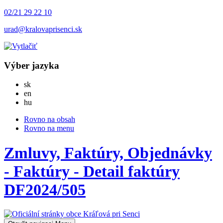
02/21 29 22 10
urad@kralovaprisenci.sk
Výber jazyka
Slovensky
sk
English
en
Magyar
hu
Rovno na obsah
Rovno na menu
Zmluvy, Faktúry, Objednávky
- Faktúry - Detail faktúry
DF2024/505