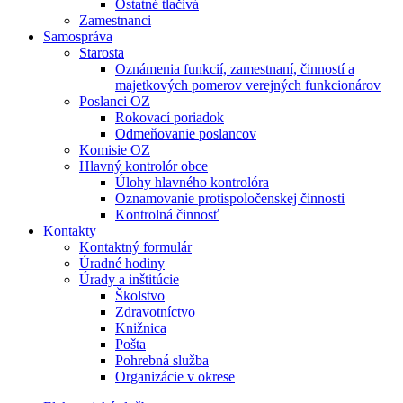
Ostatné tlačivá
Zamestnanci
Samospráva
Starosta
Oznámenia funkcií, zamestnaní, činností a
majetkových pomerov verejných funkcionárov
Poslanci OZ
Rokovací poriadok
Odmeňovanie poslancov
Komisie OZ
Hlavný kontrolór obce
Úlohy hlavného kontrolóra
Oznamovanie protispoločenskej činnosti
Kontrolná činnosť
Kontakty
Kontaktný formulár
Úradné hodiny
Úrady a inštitúcie
Školstvo
Zdravotníctvo
Knižnica
Pošta
Pohrebná služba
Organizácie v okrese