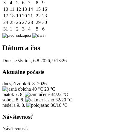
3
4
5
6
7
8
9
10
11
12
13
14
15
16
17
18
19
20
21
22
23
24
25
26
27
28
29
30
31
1
2
3
4
5
6
Dátum a čas
Dnes je
štvrtok
,
6.8.2026
,
9:13:26
Aktuálne počasie
dnes, štvrtok 6. 8. 2026
40 °C
23 °C
piatok
7. 8.
34/22 °C
sobota
8. 8.
32/20 °C
nedeľa
9. 8.
36/16 °C
Návštevnosť
Návštevnosť: