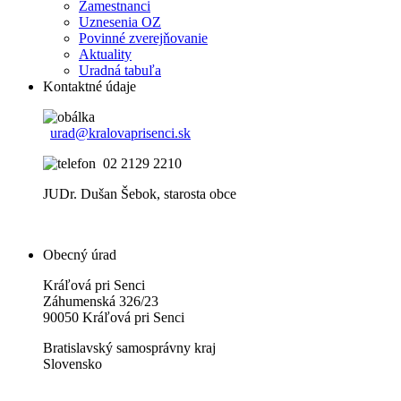
Zamestnanci
Uznesenia OZ
Povinné zverejňovanie
Aktuality
Uradná tabuľa
Kontaktné údaje
urad@kralovaprisenci.sk
02 2129 2210
JUDr. Dušan Šebok, starosta obce
Obecný úrad
Kráľová pri Senci
Záhumenská 326/23
90050 Kráľová pri Senci
Bratislavský samosprávny kraj
Slovensko