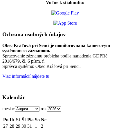
Voľne k stiahnutiu:
Ochrana osobných údajov
Obec Kráľová pri Senci je monitorovnaná kamerovým
systémom so záznamom.
Spracovanie záznamu prebieha podľa nariadenia GDPRč.
2016/679, čl. 6 písm. f.
Správca systému: Obec Kráľová pri Senci.
Viac informácií nájdete tu
Kalendár
mesiac
rok
Po
Ut
St
Št
Pia
So
Ne
27
28
29
30
31
1
2