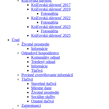
Kráľovská slávnosť
Kráľovská slávnosť 2017
Kráľovská slávnosť 2019
Fotogaléria
Kráľovská slávnosť 2022
Fotogaléria
Kráľovská slávnosť 2023
Fotogaléria
Kráľovská slávnosť 2025
Úrad
Životné prostredie
Informácie
Odpadové hospodárstvo
Komunálny odpad
Triedený odpad
Informácie
Tlačivá
Povinné zverejňovanie informácií
Tlačivá
Stavebné tlačivá
Miestne dane
Životné prostredie
Sociálne služby
Ostatné tlačivá
Zamestnanci