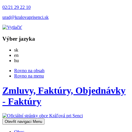
02/21 29 22 10
urad@kralovaprisenci.sk
Výber jazyka
Slovensky
sk
English
en
Magyar
hu
Rovno na obsah
Rovno na menu
Zmluvy, Faktúry, Objednávky
- Faktúry
Otevřit navigaci
Menu
Obec