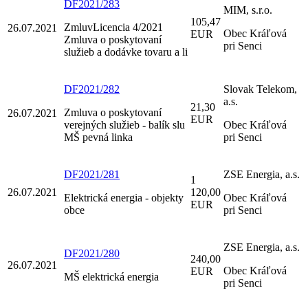
DF2021/283
MIM, s.r.o.
105,47
ZmluvLicencia 4/2021
26.07.2021
Obec Kráľová
EUR
Zmluva o poskytovaní
pri Senci
služieb a dodávke tovaru a li
DF2021/282
Slovak Telekom,
a.s.
21,30
Zmluva o poskytovaní
26.07.2021
EUR
verejných služieb - balík slu
Obec Kráľová
MŠ pevná linka
pri Senci
DF2021/281
ZSE Energia, a.s.
1
26.07.2021
120,00
Elektrická energia - objekty
Obec Kráľová
EUR
obce
pri Senci
ZSE Energia, a.s.
DF2021/280
240,00
26.07.2021
Obec Kráľová
EUR
MŠ elektrická energia
pri Senci