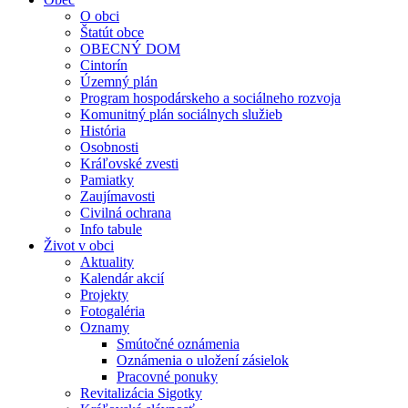
O obci
Štatút obce
OBECNÝ DOM
Cintorín
Územný plán
Program hospodárskeho a sociálneho rozvoja
Komunitný plán sociálnych služieb
História
Osobnosti
Kráľovské zvesti
Pamiatky
Zaujímavosti
Civilná ochrana
Info tabule
Život v obci
Aktuality
Kalendár akcií
Projekty
Fotogaléria
Oznamy
Smútočné oznámenia
Oznámenia o uložení zásielok
Pracovné ponuky
Revitalizácia Sigotky