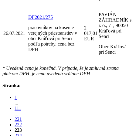
PAVIÁN
DF2021/275
ZÁHRADNÍK s.
r. o., 71, 90050
pracovníkov na kosenie
2
Kráľová pri
verejných priestranstiev v
26.07.2021
017,01
Senci
obci Kráľová pri Senci
EUR
podľa potreby, cena bez
Obec Kráľová
DPH
pri Senci
* Uvedená cena je konečná. V prípade, že je zmluvná strana
platcom DPH, je cena uvedená vrátane DPH.
Stránka:
1
...
111
...
221
222
223
224