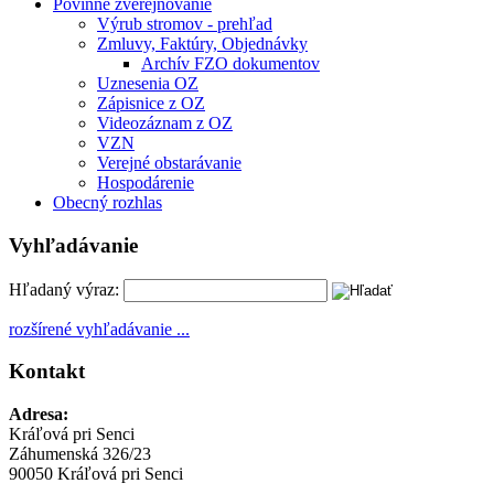
Povinné zverejňovanie
Výrub stromov - prehľad
Zmluvy, Faktúry, Objednávky
Archív FZO dokumentov
Uznesenia OZ
Zápisnice z OZ
Videozáznam z OZ
VZN
Verejné obstarávanie
Hospodárenie
Obecný rozhlas
Vyhľadávanie
Hľadaný výraz:
rozšírené vyhľadávanie ...
Kontakt
Adresa:
Kráľová pri Senci
Záhumenská 326/23
90050 Kráľová pri Senci