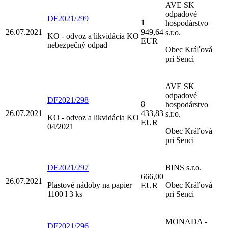
AVE SK
odpadové
DF2021/299
1
hospodárstvo
26.07.2021
949,64
s.r.o.
KO - odvoz a likvidácia KO
EUR
nebezpečný odpad
Obec Kráľová
pri Senci
AVE SK
odpadové
DF2021/298
8
hospodárstvo
26.07.2021
433,83
s.r.o.
KO - odvoz a likvidácia KO
EUR
04/2021
Obec Kráľová
pri Senci
DF2021/297
BINS s.r.o.
666,00
26.07.2021
Plastové nádoby na papier
Obec Kráľová
EUR
1100 l 3 ks
pri Senci
MONADA -
DF2021/296