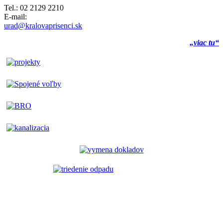
Tel.: 02 2129 2210
E-mail:
urad@kralovaprisenci.sk
„viac tu“