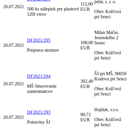
print, s. r. o.
112,00
26.07.2021
500 ks nálepiek pre plastové
EUR
Obec Kráľová
120l vrece
pri Senci
Milan Mačai,
Jesenského 2
DF2021/295
108,00
Senec
26.07.2021
EUR
Preprava stromov
Obec Kráľová
pri Senci
ŠJ pri MŠ, 90050
DF2021/294
Kralova pri Senci
302,40
26.07.2021
MŠ Stravovanie
EUR
Obec Kráľová
zamestnancov
pri Senci
Hajduk, s.r.o.
DF2021/293
90,72
26.07.2021
Obec Kráľová
EUR
Potraviny ŠJ
pri Senci