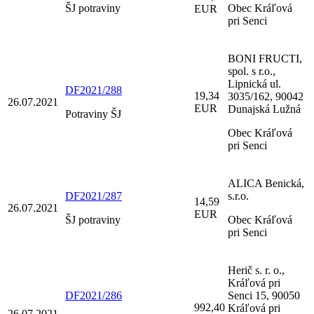
ŠJ potraviny
Obec Kráľová
EUR
pri Senci
BONI FRUCTI,
spol. s r.o.,
Lipnická ul.
DF2021/288
19,34
3035/162, 90042
26.07.2021
EUR
Dunajská Lužná
Potraviny ŠJ
Obec Kráľová
pri Senci
ALICA Benická,
DF2021/287
s.r.o.
14,59
26.07.2021
EUR
ŠJ potraviny
Obec Kráľová
pri Senci
Herič s. r. o.,
Kráľová pri
DF2021/286
Senci 15, 90050
992,40
Kráľová pri
26.07.2021