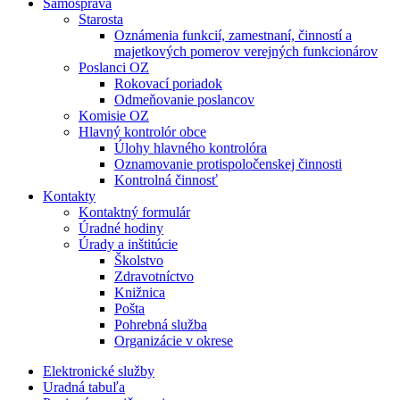
Samospráva
Starosta
Oznámenia funkcií, zamestnaní, činností a
majetkových pomerov verejných funkcionárov
Poslanci OZ
Rokovací poriadok
Odmeňovanie poslancov
Komisie OZ
Hlavný kontrolór obce
Úlohy hlavného kontrolóra
Oznamovanie protispoločenskej činnosti
Kontrolná činnosť
Kontakty
Kontaktný formulár
Úradné hodiny
Úrady a inštitúcie
Školstvo
Zdravotníctvo
Knižnica
Pošta
Pohrebná služba
Organizácie v okrese
Elektronické služby
Uradná tabuľa