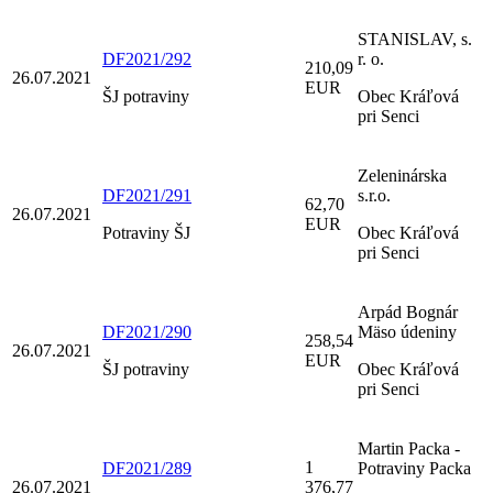
STANISLAV, s.
DF2021/292
r. o.
210,09
26.07.2021
EUR
ŠJ potraviny
Obec Kráľová
pri Senci
Zeleninárska
DF2021/291
s.r.o.
62,70
26.07.2021
EUR
Potraviny ŠJ
Obec Kráľová
pri Senci
Arpád Bognár
DF2021/290
Mäso údeniny
258,54
26.07.2021
EUR
ŠJ potraviny
Obec Kráľová
pri Senci
Martin Packa -
1
DF2021/289
Potraviny Packa
26.07.2021
376,77