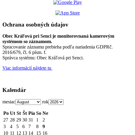
Ochrana osobných údajov
Obec Kráľová pri Senci je monitorovnaná kamerovým
systémom so záznamom.
Spracovanie záznamu prebieha podľa nariadenia GDPRč.
2016/679, čl. 6 písm. f.
Správca systému: Obec Kráľová pri Senci.
Viac informácií nájdete tu
Kalendár
mesiac
rok
Po
Ut
St
Št
Pia
So
Ne
27
28
29
30
31
1
2
3
4
5
6
7
8
9
10
11
12
13
14
15
16