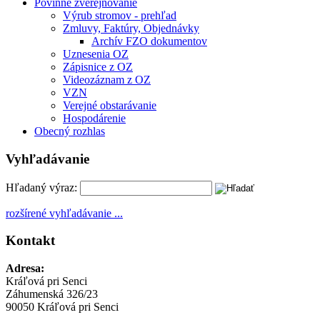
Povinné zverejňovanie
Výrub stromov - prehľad
Zmluvy, Faktúry, Objednávky
Archív FZO dokumentov
Uznesenia OZ
Zápisnice z OZ
Videozáznam z OZ
VZN
Verejné obstarávanie
Hospodárenie
Obecný rozhlas
Vyhľadávanie
Hľadaný výraz:
rozšírené vyhľadávanie ...
Kontakt
Adresa:
Kráľová pri Senci
Záhumenská 326/23
90050 Kráľová pri Senci