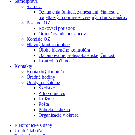
Samospráva
Starosta
Oznámenia funkcií, zamestnaní, činností a
majetkových pomerov verejných funkcionárov
Poslanci OZ
Rokovací poriadok
Odmeňovanie poslancov
Komisie OZ
Hlavný kontrolór obce
Úlohy hlavného kontrolóra
Oznamovanie protispoločenskej činnosti
Kontrolná činnosť
Kontakty
Kontaktný formulár
Úradné hodiny
Úrady a inštitúcie
Školstvo
Zdravotníctvo
Knižnica
Pošta
Pohrebná služba
Organizácie v okrese
Elektronické služby
Uradná tabuľa