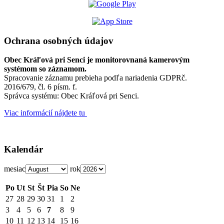
Ochrana osobných údajov
Obec Kráľová pri Senci je monitorovnaná kamerovým
systémom so záznamom.
Spracovanie záznamu prebieha podľa nariadenia GDPRč.
2016/679, čl. 6 písm. f.
Správca systému: Obec Kráľová pri Senci.
Viac informácií nájdete tu
Kalendár
mesiac
rok
Po
Ut
St
Št
Pia
So
Ne
27
28
29
30
31
1
2
3
4
5
6
7
8
9
10
11
12
13
14
15
16