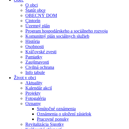
O obci
Štatút obce
OBECNÝ DOM
Cintorín
Územný plán
Program hospodárskeho a sociálneho rozvoja
Komunitný plán sociálnych služieb
História
Osobnosti
Kráľovské zvesti
Pamiatky
Zaujímavosti
Civilná ochrana
Info tabule
Život v obci
Aktuality
Kalendár akcií
Projekty
Fotogaléria
Oznamy
Smútočné oznámenia
Oznámenia o uložení zásielok
Pracovné ponuky
Revitalizácia Sigotky