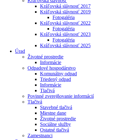
Kráľovská slávnosť
Kráľovská slávnosť 2017
Kráľovská slávnosť 2019
Fotogaléria
Kráľovská slávnosť 2022
Fotogaléria
Kráľovská slávnosť 2023
Fotogaléria
Kráľovská slávnosť 2025
Úrad
Životné prostredie
Informácie
Odpadové hospodárstvo
Komunálny odpad
Triedený odpad
Informácie
Tlačivá
Povinné zverejňovanie informácií
Tlačivá
Stavebné tlačivá
Miestne dane
Životné prostredie
Sociálne služby
Ostatné tlačivá
Zamestnanci