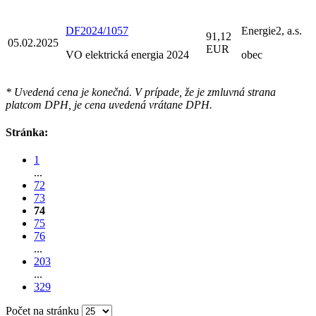
DF2024/1057
Energie2, a.s.
91,12
05.02.2025
EUR
VO elektrická energia 2024
obec
* Uvedená cena je konečná. V prípade, že je zmluvná strana
platcom DPH, je cena uvedená vrátane DPH.
Stránka:
1
...
72
73
74
75
76
...
203
...
329
Počet na stránku