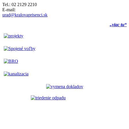
Tel.: 02 2129 2210
E-mail:
urad@kralovaprisenci.sk
„viac tu“