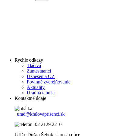
Rychlé odkazy
Tlačivá
Zamestnanci
Uznesenia OZ
Povinné zverejňovanie
Aktuality
Uradná tabuľa
Kontaktné údaje
urad@kralovaprisenci.sk
02 2129 2210
JUDr. Dušan Šebok, starosta obce