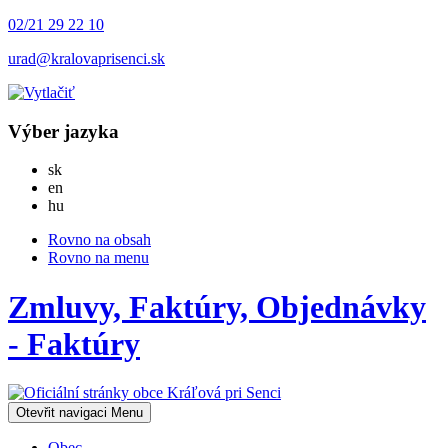
02/21 29 22 10
urad@kralovaprisenci.sk
Výber jazyka
Slovensky
sk
English
en
Magyar
hu
Rovno na obsah
Rovno na menu
Zmluvy, Faktúry, Objednávky
- Faktúry
Otevřit navigaci
Menu
Obec