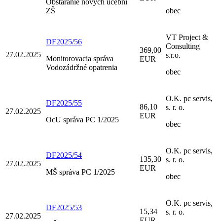
Obstaranie nových učební
ZŠ
obec
VT Project &
DF2025/56
Consulting
369,00
27.02.2025
s.r.o.
Monitorovacia správa
EUR
Vodozádržné opatrenia
obec
O.K. pc servis,
DF2025/55
86,10
s. r. o.
27.02.2025
EUR
OcU správa PC 1/2025
obec
O.K. pc servis,
DF2025/54
135,30
s. r. o.
27.02.2025
EUR
MŠ správa PC 1/2025
obec
O.K. pc servis,
DF2025/53
15,34
s. r. o.
27.02.2025
EUR