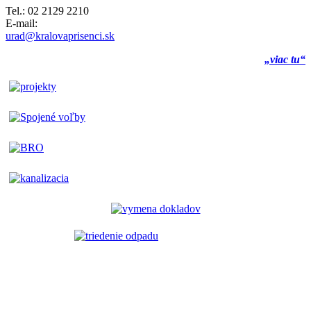
Tel.: 02 2129 2210
E-mail:
urad@kralovaprisenci.sk
„viac tu“