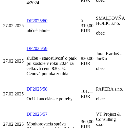
obec
EUR
4/2024
SMALTOVŇA
5
DF2025/60
HOLÍČ s.r.o.
27.02.2025
319,00
uličné tabule
EUR
obec
DF2025/59
Juraj Kardoš -
službu - starostlivosť o park
830,00
JurKa
27.02.2025
pri kostole v roku 2024 za
EUR
celkovú cenu 830,- €.
obec
Cenová ponuka zo dňa
DF2025/58
PAPERA s.r.o.
101,11
27.02.2025
EUR
OcU kancelárske potreby
obec
DF2025/57
VT Project &
Consulting
369,00
Monitorovacia správa
27.02.2025
s.r.o.
EUR