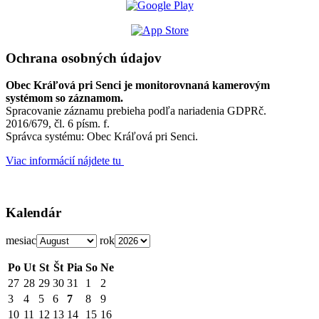
Ochrana osobných údajov
Obec Kráľová pri Senci je monitorovnaná kamerovým
systémom so záznamom.
Spracovanie záznamu prebieha podľa nariadenia GDPRč.
2016/679, čl. 6 písm. f.
Správca systému: Obec Kráľová pri Senci.
Viac informácií nájdete tu
Kalendár
mesiac
rok
Po
Ut
St
Št
Pia
So
Ne
27
28
29
30
31
1
2
3
4
5
6
7
8
9
10
11
12
13
14
15
16