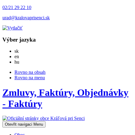
02/21 29 22 10
urad@kralovaprisenci.sk
Výber jazyka
Slovensky
sk
English
en
Magyar
hu
Rovno na obsah
Rovno na menu
Zmluvy, Faktúry, Objednávky
- Faktúry
Otevřit navigaci
Menu
Obec