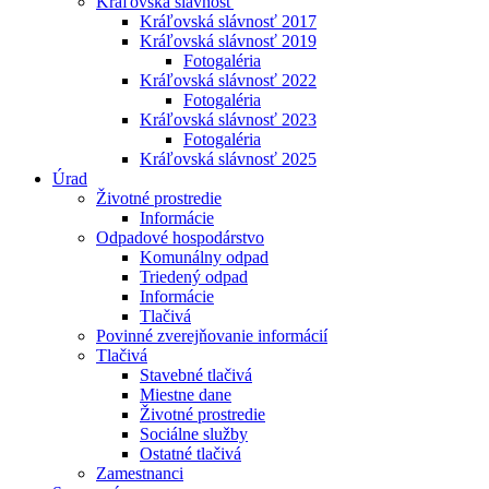
Kráľovská slávnosť
Kráľovská slávnosť 2017
Kráľovská slávnosť 2019
Fotogaléria
Kráľovská slávnosť 2022
Fotogaléria
Kráľovská slávnosť 2023
Fotogaléria
Kráľovská slávnosť 2025
Úrad
Životné prostredie
Informácie
Odpadové hospodárstvo
Komunálny odpad
Triedený odpad
Informácie
Tlačivá
Povinné zverejňovanie informácií
Tlačivá
Stavebné tlačivá
Miestne dane
Životné prostredie
Sociálne služby
Ostatné tlačivá
Zamestnanci