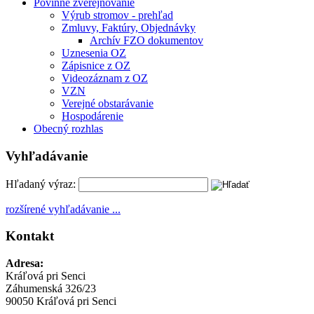
Povinné zverejňovanie
Výrub stromov - prehľad
Zmluvy, Faktúry, Objednávky
Archív FZO dokumentov
Uznesenia OZ
Zápisnice z OZ
Videozáznam z OZ
VZN
Verejné obstarávanie
Hospodárenie
Obecný rozhlas
Vyhľadávanie
Hľadaný výraz:
rozšírené vyhľadávanie ...
Kontakt
Adresa:
Kráľová pri Senci
Záhumenská 326/23
90050 Kráľová pri Senci