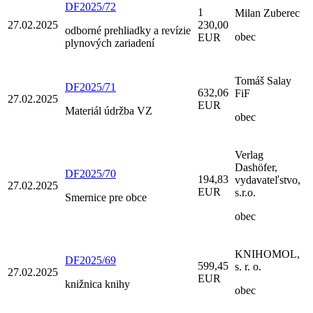
DF2025/72
1
Milan Zuberec
27.02.2025
230,00
odborné prehliadky a revízie
obec
EUR
plynových zariadení
Tomáš Salay
DF2025/71
632,06
FiF
27.02.2025
EUR
Materiál údržba VZ
obec
Verlag
Dashöfer,
DF2025/70
194,83
vydavateľstvo,
27.02.2025
EUR
s.r.o.
Smernice pre obce
obec
KNIHOMOL,
DF2025/69
599,45
s. r. o.
27.02.2025
EUR
knižnica knihy
obec