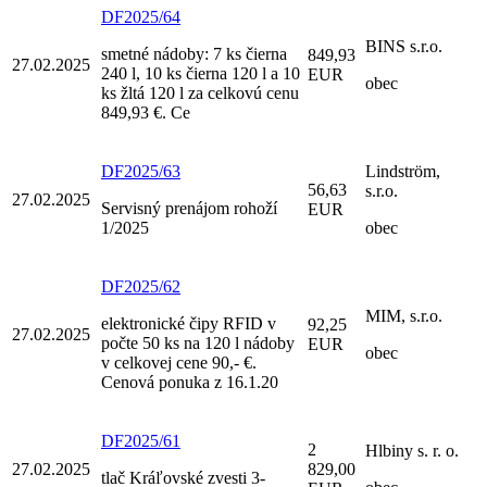
DF2025/64
BINS s.r.o.
smetné nádoby: 7 ks čierna
849,93
27.02.2025
240 l, 10 ks čierna 120 l a 10
EUR
obec
ks žltá 120 l za celkovú cenu
849,93 €. Ce
DF2025/63
Lindström,
56,63
s.r.o.
27.02.2025
Servisný prenájom rohoží
EUR
1/2025
obec
DF2025/62
MIM, s.r.o.
elektronické čipy RFID v
92,25
27.02.2025
počte 50 ks na 120 l nádoby
EUR
obec
v celkovej cene 90,- €.
Cenová ponuka z 16.1.20
DF2025/61
2
Hlbiny s. r. o.
27.02.2025
829,00
tlač Kráľovské zvesti 3-