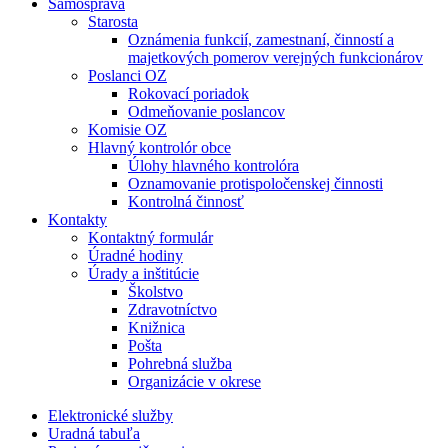
Samospráva
Starosta
Oznámenia funkcií, zamestnaní, činností a
majetkových pomerov verejných funkcionárov
Poslanci OZ
Rokovací poriadok
Odmeňovanie poslancov
Komisie OZ
Hlavný kontrolór obce
Úlohy hlavného kontrolóra
Oznamovanie protispoločenskej činnosti
Kontrolná činnosť
Kontakty
Kontaktný formulár
Úradné hodiny
Úrady a inštitúcie
Školstvo
Zdravotníctvo
Knižnica
Pošta
Pohrebná služba
Organizácie v okrese
Elektronické služby
Uradná tabuľa