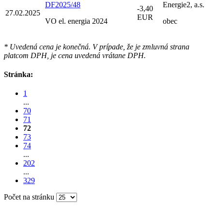
DF2025/48
Energie2, a.s.
-3,40
27.02.2025
EUR
VO el. energia 2024
obec
* Uvedená cena je konečná. V prípade, že je zmluvná strana
platcom DPH, je cena uvedená vrátane DPH.
Stránka:
1
...
70
71
72
73
74
...
202
...
329
Počet na stránku