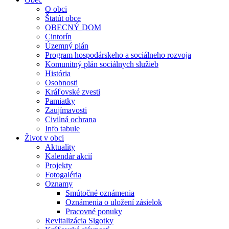
O obci
Štatút obce
OBECNÝ DOM
Cintorín
Územný plán
Program hospodárskeho a sociálneho rozvoja
Komunitný plán sociálnych služieb
História
Osobnosti
Kráľovské zvesti
Pamiatky
Zaujímavosti
Civilná ochrana
Info tabule
Život v obci
Aktuality
Kalendár akcií
Projekty
Fotogaléria
Oznamy
Smútočné oznámenia
Oznámenia o uložení zásielok
Pracovné ponuky
Revitalizácia Sigotky