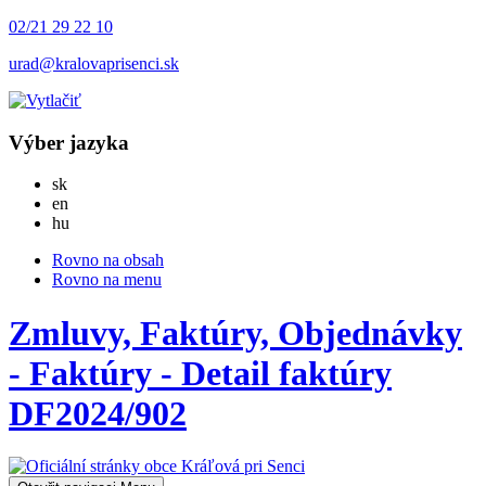
02/21 29 22 10
urad@kralovaprisenci.sk
Výber jazyka
Slovensky
sk
English
en
Magyar
hu
Rovno na obsah
Rovno na menu
Zmluvy, Faktúry, Objednávky
- Faktúry - Detail faktúry
DF2024/902