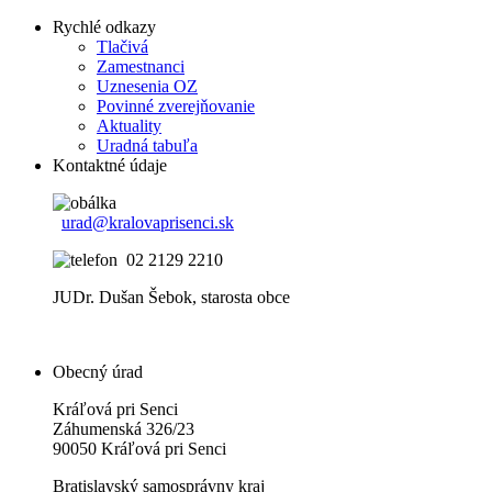
Rychlé odkazy
Tlačivá
Zamestnanci
Uznesenia OZ
Povinné zverejňovanie
Aktuality
Uradná tabuľa
Kontaktné údaje
urad@kralovaprisenci.sk
02 2129 2210
JUDr. Dušan Šebok, starosta obce
Obecný úrad
Kráľová pri Senci
Záhumenská 326/23
90050 Kráľová pri Senci
Bratislavský samosprávny kraj