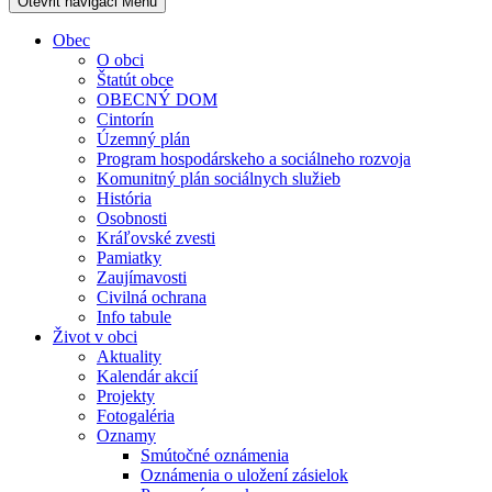
Otevřit navigaci
Menu
Obec
O obci
Štatút obce
OBECNÝ DOM
Cintorín
Územný plán
Program hospodárskeho a sociálneho rozvoja
Komunitný plán sociálnych služieb
História
Osobnosti
Kráľovské zvesti
Pamiatky
Zaujímavosti
Civilná ochrana
Info tabule
Život v obci
Aktuality
Kalendár akcií
Projekty
Fotogaléria
Oznamy
Smútočné oznámenia
Oznámenia o uložení zásielok