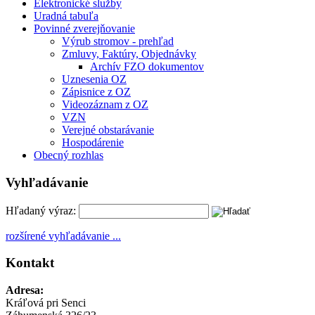
Elektronické služby
Uradná tabuľa
Povinné zverejňovanie
Výrub stromov - prehľad
Zmluvy, Faktúry, Objednávky
Archív FZO dokumentov
Uznesenia OZ
Zápisnice z OZ
Videozáznam z OZ
VZN
Verejné obstarávanie
Hospodárenie
Obecný rozhlas
Vyhľadávanie
Hľadaný výraz:
rozšírené vyhľadávanie ...
Kontakt
Adresa:
Kráľová pri Senci