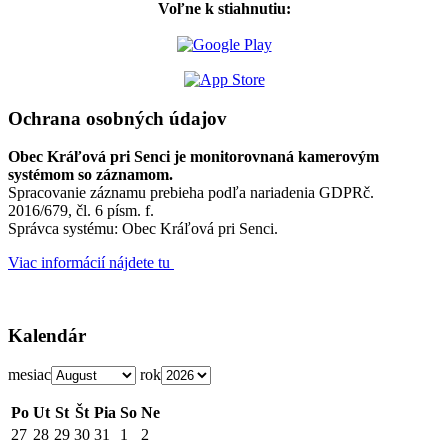
Voľne k stiahnutiu:
Ochrana osobných údajov
Obec Kráľová pri Senci je monitorovnaná kamerovým
systémom so záznamom.
Spracovanie záznamu prebieha podľa nariadenia GDPRč.
2016/679, čl. 6 písm. f.
Správca systému: Obec Kráľová pri Senci.
Viac informácií nájdete tu
Kalendár
mesiac
rok
Po
Ut
St
Št
Pia
So
Ne
27
28
29
30
31
1
2