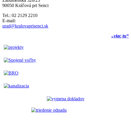
Záhumenská 326/23
90050 Kráľová pri Senci
Tel.: 02 2129 2210
E-mail:
urad@kralovaprisenci.sk
„viac tu“