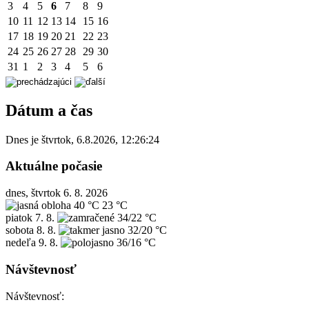
3
4
5
6
7
8
9
10
11
12
13
14
15
16
17
18
19
20
21
22
23
24
25
26
27
28
29
30
31
1
2
3
4
5
6
Dátum a čas
Dnes je
štvrtok
,
6.8.2026
,
12:26:24
Aktuálne počasie
dnes, štvrtok 6. 8. 2026
40 °C
23 °C
piatok
7. 8.
34/22 °C
sobota
8. 8.
32/20 °C
nedeľa
9. 8.
36/16 °C
Návštevnosť
Návštevnosť: