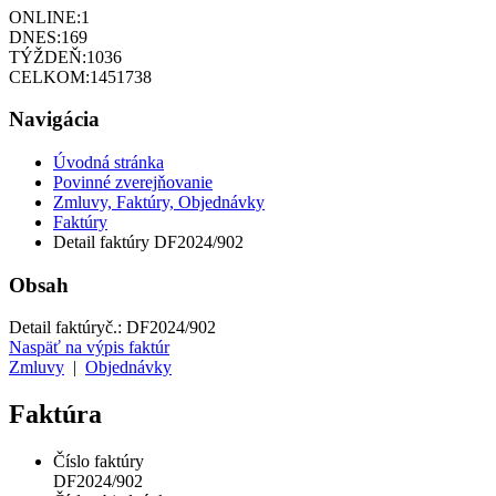
ONLINE:
1
DNES:
169
TÝŽDEŇ:
1036
CELKOM:
1451738
Navigácia
Úvodná stránka
Povinné zverejňovanie
Zmluvy, Faktúry, Objednávky
Faktúry
Detail faktúry DF2024/902
Obsah
Detail faktúry
č.:
DF2024/902
Naspäť na výpis faktúr
Zmluvy
|
Objednávky
Faktúra
Číslo faktúry
DF2024/902