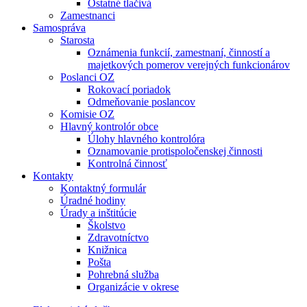
Ostatné tlačivá
Zamestnanci
Samospráva
Starosta
Oznámenia funkcií, zamestnaní, činností a
majetkových pomerov verejných funkcionárov
Poslanci OZ
Rokovací poriadok
Odmeňovanie poslancov
Komisie OZ
Hlavný kontrolór obce
Úlohy hlavného kontrolóra
Oznamovanie protispoločenskej činnosti
Kontrolná činnosť
Kontakty
Kontaktný formulár
Úradné hodiny
Úrady a inštitúcie
Školstvo
Zdravotníctvo
Knižnica
Pošta
Pohrebná služba
Organizácie v okrese