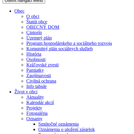
Otevřit navigaci
Menu
Obec
O obci
Štatút obce
OBECNÝ DOM
Cintorín
Územný plán
Program hospodárskeho a sociálneho rozvoja
Komunitný plán sociálnych služieb
História
Osobnosti
Kráľovské zvesti
Pamiatky
Zaujímavosti
Civilná ochrana
Info tabule
Život v obci
Aktuality
Kalendár akcií
Projekty
Fotogaléria
Oznamy
Smútočné oznámenia
Oznámenia o uložení zásielok