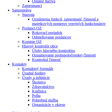
Ostatné tlačivá
Zamestnanci
Samospráva
Starosta
Oznámenia funkcií, zamestnaní, činností a
majetkových pomerov verejných funkcionárov
Poslanci OZ
Rokovací poriadok
Odmeňovanie poslancov
Komisie OZ
Hlavný kontrolór obce
Úlohy hlavného kontrolóra
Oznamovanie protispoločenskej činnosti
Kontrolná činnosť
Kontakty
Kontaktný formulár
Úradné hodiny
Úrady a inštitúcie
Školstvo
Zdravotníctvo
Knižnica
Pošta
Pohrebná služba
Organizácie v okrese