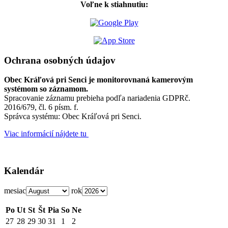
Voľne k stiahnutiu:
Ochrana osobných údajov
Obec Kráľová pri Senci je monitorovnaná kamerovým
systémom so záznamom.
Spracovanie záznamu prebieha podľa nariadenia GDPRč.
2016/679, čl. 6 písm. f.
Správca systému: Obec Kráľová pri Senci.
Viac informácií nájdete tu
Kalendár
mesiac
rok
Po
Ut
St
Št
Pia
So
Ne
27
28
29
30
31
1
2