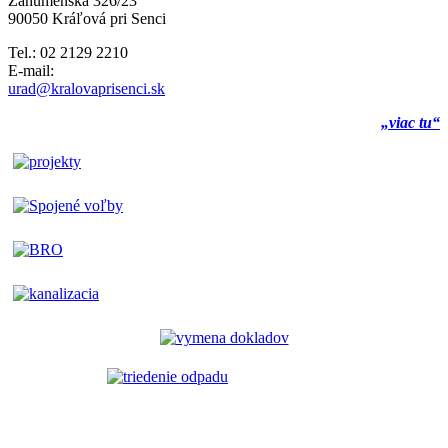
Záhumenská 326/23
90050 Kráľová pri Senci
Tel.: 02 2129 2210
E-mail:
urad@kralovaprisenci.sk
„viac tu“