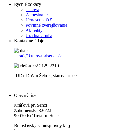
Rychlé odkazy
Tlačivá
Zamestnanci
Uznesenia OZ
Povinné zverejňovanie
Aktuality
Uradná tabuľa
Kontaktné údaje
urad@kralovaprisenci.sk
02 2129 2210
JUDr. Dušan Šebok, starosta obce
Obecný úrad
Kráľová pri Senci
Záhumenská 326/23
90050 Kráľová pri Senci
Bratislavský samosprávny kraj