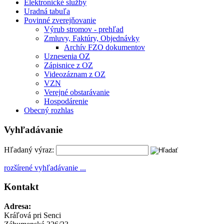
Elektronické služby
Uradná tabuľa
Povinné zverejňovanie
Výrub stromov - prehľad
Zmluvy, Faktúry, Objednávky
Archív FZO dokumentov
Uznesenia OZ
Zápisnice z OZ
Videozáznam z OZ
VZN
Verejné obstarávanie
Hospodárenie
Obecný rozhlas
Vyhľadávanie
Hľadaný výraz:
rozšírené vyhľadávanie ...
Kontakt
Adresa:
Kráľová pri Senci