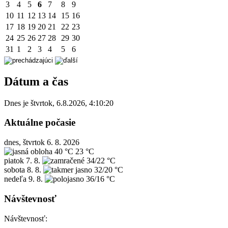
3
4
5
6
7
8
9
10
11
12
13
14
15
16
17
18
19
20
21
22
23
24
25
26
27
28
29
30
31
1
2
3
4
5
6
Dátum a čas
Dnes je
štvrtok
,
6.8.2026
,
4:10:20
Aktuálne počasie
dnes, štvrtok 6. 8. 2026
40 °C
23 °C
piatok
7. 8.
34/22 °C
sobota
8. 8.
32/20 °C
nedeľa
9. 8.
36/16 °C
Návštevnosť
Návštevnosť: