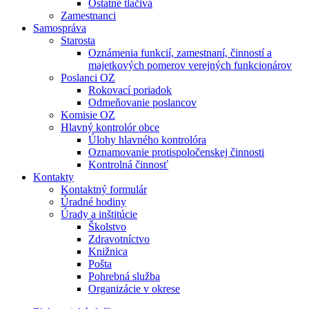
Ostatné tlačivá
Zamestnanci
Samospráva
Starosta
Oznámenia funkcií, zamestnaní, činností a
majetkových pomerov verejných funkcionárov
Poslanci OZ
Rokovací poriadok
Odmeňovanie poslancov
Komisie OZ
Hlavný kontrolór obce
Úlohy hlavného kontrolóra
Oznamovanie protispoločenskej činnosti
Kontrolná činnosť
Kontakty
Kontaktný formulár
Úradné hodiny
Úrady a inštitúcie
Školstvo
Zdravotníctvo
Knižnica
Pošta
Pohrebná služba
Organizácie v okrese