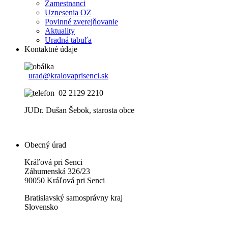
Zamestnanci
Uznesenia OZ
Povinné zverejňovanie
Aktuality
Uradná tabuľa
Kontaktné údaje
urad@kralovaprisenci.sk
02 2129 2210
JUDr. Dušan Šebok, starosta obce
Obecný úrad
Kráľová pri Senci
Záhumenská 326/23
90050 Kráľová pri Senci
Bratislavský samosprávny kraj
Slovensko