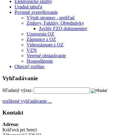
Elektronické služby
Uradná tabuľa
Povinné zverejňovanie
Výrub stromov - prehľad
Zmluvy, Faktúry, Objednávky
Archív FZO dokumentov
Uznesenia OZ
Zápisnice z OZ
Videozáznam z OZ
VZN
Verejné obstarávanie
Hospodárenie
Obecný rozhlas
Vyhľadávanie
Hľadaný výraz:
rozšírené vyhľadávanie ...
Kontakt
Adresa:
Kráľová pri Senci