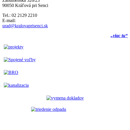
Záhumenská 326/23
90050 Kráľová pri Senci
Tel.: 02 2129 2210
E-mail:
urad@kralovaprisenci.sk
„viac tu“