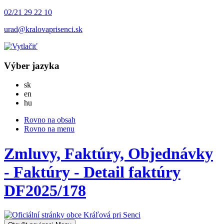
02/21 29 22 10
urad@kralovaprisenci.sk
Výber jazyka
Slovensky
sk
English
en
Magyar
hu
Rovno na obsah
Rovno na menu
Zmluvy, Faktúry, Objednávky
- Faktúry - Detail faktúry
DF2025/178