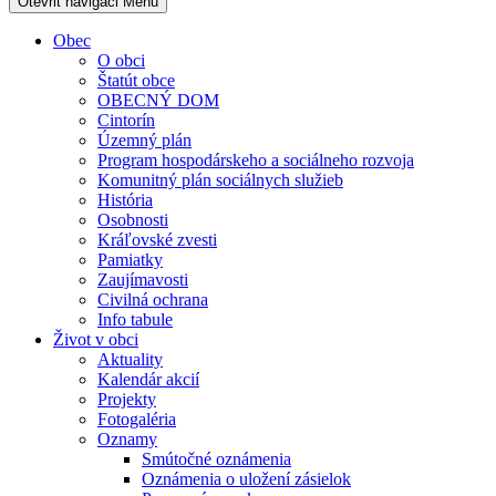
Otevřit navigaci
Menu
Obec
O obci
Štatút obce
OBECNÝ DOM
Cintorín
Územný plán
Program hospodárskeho a sociálneho rozvoja
Komunitný plán sociálnych služieb
História
Osobnosti
Kráľovské zvesti
Pamiatky
Zaujímavosti
Civilná ochrana
Info tabule
Život v obci
Aktuality
Kalendár akcií
Projekty
Fotogaléria
Oznamy
Smútočné oznámenia
Oznámenia o uložení zásielok