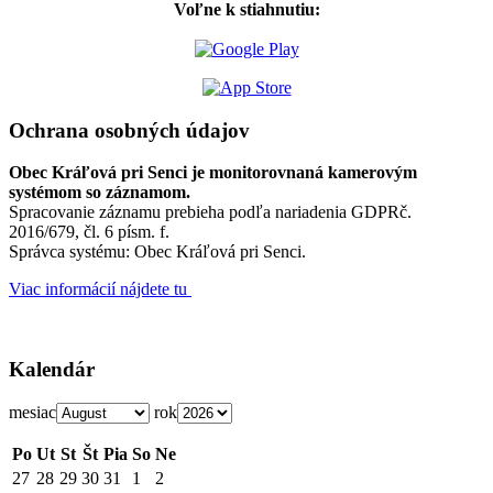
Voľne k stiahnutiu:
Ochrana osobných údajov
Obec Kráľová pri Senci je monitorovnaná kamerovým
systémom so záznamom.
Spracovanie záznamu prebieha podľa nariadenia GDPRč.
2016/679, čl. 6 písm. f.
Správca systému: Obec Kráľová pri Senci.
Viac informácií nájdete tu
Kalendár
mesiac
rok
Po
Ut
St
Št
Pia
So
Ne
27
28
29
30
31
1
2