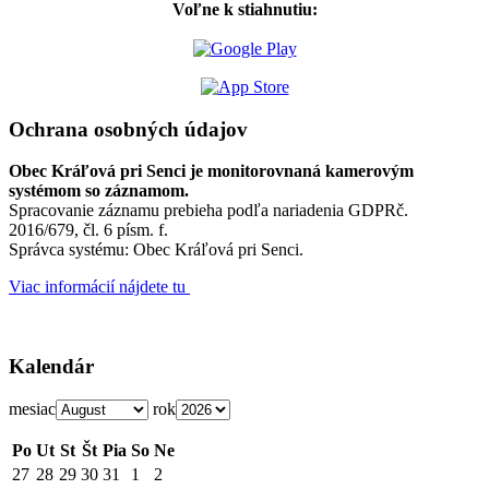
Voľne k stiahnutiu:
Ochrana osobných údajov
Obec Kráľová pri Senci je monitorovnaná kamerovým
systémom so záznamom.
Spracovanie záznamu prebieha podľa nariadenia GDPRč.
2016/679, čl. 6 písm. f.
Správca systému: Obec Kráľová pri Senci.
Viac informácií nájdete tu
Kalendár
mesiac
rok
Po
Ut
St
Št
Pia
So
Ne
27
28
29
30
31
1
2