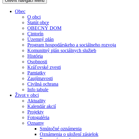
Otevřit navigaci
Menu
Obec
O obci
Štatút obce
OBECNÝ DOM
Cintorín
Územný plán
Program hospodárskeho a sociálneho rozvoja
Komunitný plán sociálnych služieb
História
Osobnosti
Kráľovské zvesti
Pamiatky
Zaujímavosti
Civilná ochrana
Info tabule
Život v obci
Aktuality
Kalendár akcií
Projekty
Fotogaléria
Oznamy
Smútočné oznámenia
Oznámenia o uložení zásielok