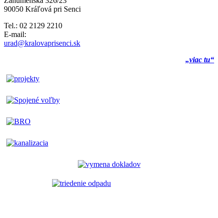
Záhumenská 326/23
90050 Kráľová pri Senci
Tel.: 02 2129 2210
E-mail:
urad@kralovaprisenci.sk
„viac tu“