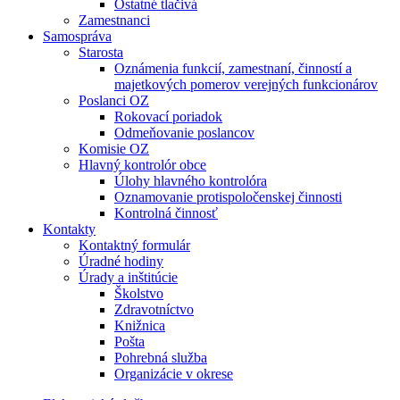
Ostatné tlačivá
Zamestnanci
Samospráva
Starosta
Oznámenia funkcií, zamestnaní, činností a
majetkových pomerov verejných funkcionárov
Poslanci OZ
Rokovací poriadok
Odmeňovanie poslancov
Komisie OZ
Hlavný kontrolór obce
Úlohy hlavného kontrolóra
Oznamovanie protispoločenskej činnosti
Kontrolná činnosť
Kontakty
Kontaktný formulár
Úradné hodiny
Úrady a inštitúcie
Školstvo
Zdravotníctvo
Knižnica
Pošta
Pohrebná služba
Organizácie v okrese