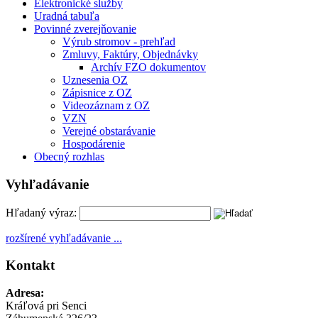
Elektronické služby
Uradná tabuľa
Povinné zverejňovanie
Výrub stromov - prehľad
Zmluvy, Faktúry, Objednávky
Archív FZO dokumentov
Uznesenia OZ
Zápisnice z OZ
Videozáznam z OZ
VZN
Verejné obstarávanie
Hospodárenie
Obecný rozhlas
Vyhľadávanie
Hľadaný výraz:
rozšírené vyhľadávanie ...
Kontakt
Adresa:
Kráľová pri Senci