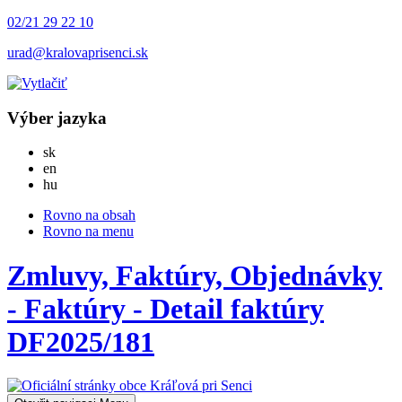
02/21 29 22 10
urad@kralovaprisenci.sk
Výber jazyka
Slovensky
sk
English
en
Magyar
hu
Rovno na obsah
Rovno na menu
Zmluvy, Faktúry, Objednávky
- Faktúry - Detail faktúry
DF2025/181