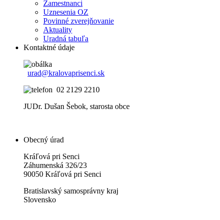
Zamestnanci
Uznesenia OZ
Povinné zverejňovanie
Aktuality
Uradná tabuľa
Kontaktné údaje
urad@kralovaprisenci.sk
02 2129 2210
JUDr. Dušan Šebok, starosta obce
Obecný úrad
Kráľová pri Senci
Záhumenská 326/23
90050 Kráľová pri Senci
Bratislavský samosprávny kraj
Slovensko