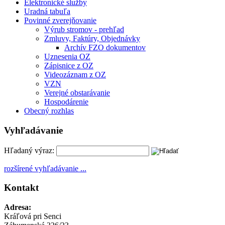
Elektronické služby
Uradná tabuľa
Povinné zverejňovanie
Výrub stromov - prehľad
Zmluvy, Faktúry, Objednávky
Archív FZO dokumentov
Uznesenia OZ
Zápisnice z OZ
Videozáznam z OZ
VZN
Verejné obstarávanie
Hospodárenie
Obecný rozhlas
Vyhľadávanie
Hľadaný výraz:
rozšírené vyhľadávanie ...
Kontakt
Adresa:
Kráľová pri Senci