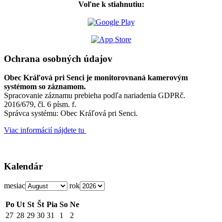
Voľne k stiahnutiu:
Ochrana osobných údajov
Obec Kráľová pri Senci je monitorovnaná kamerovým
systémom so záznamom.
Spracovanie záznamu prebieha podľa nariadenia GDPRč.
2016/679, čl. 6 písm. f.
Správca systému: Obec Kráľová pri Senci.
Viac informácií nájdete tu
Kalendár
mesiac
rok
Po
Ut
St
Št
Pia
So
Ne
27
28
29
30
31
1
2