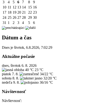
3
4
5
6
7
8
9
10
11
12
13
14
15
16
17
18
19
20
21
22
23
24
25
26
27
28
29
30
31
1
2
3
4
5
6
Dátum a čas
Dnes je
štvrtok
,
6.8.2026
,
7:02:29
Aktuálne počasie
dnes, štvrtok 6. 8. 2026
40 °C
23 °C
piatok
7. 8.
34/22 °C
sobota
8. 8.
32/20 °C
nedeľa
9. 8.
36/16 °C
Návštevnosť
Návštevnosť: