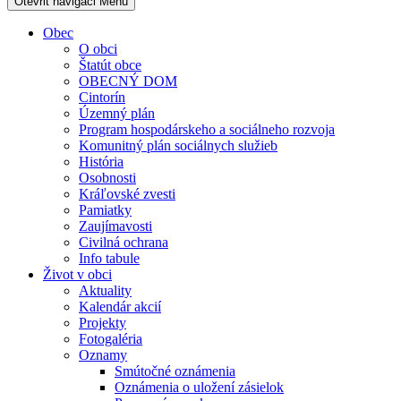
Otevřit navigaci
Menu
Obec
O obci
Štatút obce
OBECNÝ DOM
Cintorín
Územný plán
Program hospodárskeho a sociálneho rozvoja
Komunitný plán sociálnych služieb
História
Osobnosti
Kráľovské zvesti
Pamiatky
Zaujímavosti
Civilná ochrana
Info tabule
Život v obci
Aktuality
Kalendár akcií
Projekty
Fotogaléria
Oznamy
Smútočné oznámenia
Oznámenia o uložení zásielok