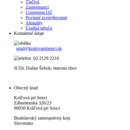
Tlačivá
Zamestnanci
Uznesenia OZ
Povinné zverejňovanie
Aktuality
Uradná tabuľa
Kontaktné údaje
urad@kralovaprisenci.sk
02 2129 2210
JUDr. Dušan Šebok, starosta obce
Obecný úrad
Kráľová pri Senci
Záhumenská 326/23
90050 Kráľová pri Senci
Bratislavský samosprávny kraj
Slovensko