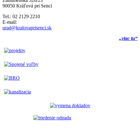
Záhumenská 326/23
90050 Kráľová pri Senci
Tel.: 02 2129 2210
E-mail:
urad@kralovaprisenci.sk
„viac tu“