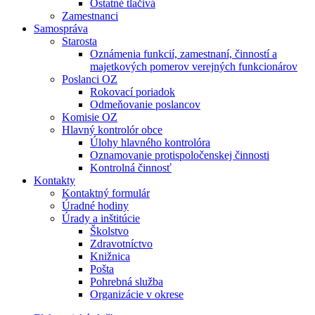
Ostatné tlačivá
Zamestnanci
Samospráva
Starosta
Oznámenia funkcií, zamestnaní, činností a
majetkových pomerov verejných funkcionárov
Poslanci OZ
Rokovací poriadok
Odmeňovanie poslancov
Komisie OZ
Hlavný kontrolór obce
Úlohy hlavného kontrolóra
Oznamovanie protispoločenskej činnosti
Kontrolná činnosť
Kontakty
Kontaktný formulár
Úradné hodiny
Úrady a inštitúcie
Školstvo
Zdravotníctvo
Knižnica
Pošta
Pohrebná služba
Organizácie v okrese