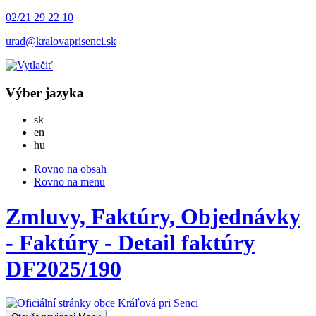
02/21 29 22 10
urad@kralovaprisenci.sk
Výber jazyka
Slovensky
sk
English
en
Magyar
hu
Rovno na obsah
Rovno na menu
Zmluvy, Faktúry, Objednávky
- Faktúry - Detail faktúry
DF2025/190