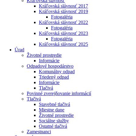
Kráľovská slávnosť
Kráľovská slávnosť 2017
Kráľovská slávnosť 2019
Fotogaléria
Kráľovská slávnosť 2022
Fotogaléria
Kráľovská slávnosť 2023
Fotogaléria
Kráľovská slávnosť 2025
Úrad
Životné prostredie
Informácie
Odpadové hospodárstvo
Komunálny odpad
Triedený odpad
Informácie
Tlačivá
Povinné zverejňovanie informácií
Tlačivá
Stavebné tlačivá
Miestne dane
Životné prostredie
Sociálne služby
Ostatné tlačivá
Zamestnanci