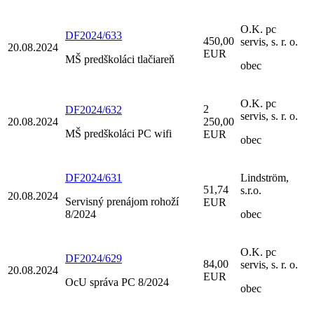
O.K. pc
DF2024/633
450,00
servis, s. r. o.
20.08.2024
EUR
MŠ predškoláci tlačiareň
obec
O.K. pc
2
DF2024/632
servis, s. r. o.
20.08.2024
250,00
MŠ predškoláci PC wifi
EUR
obec
DF2024/631
Lindström,
51,74
s.r.o.
20.08.2024
Servisný prenájom rohoží
EUR
8/2024
obec
O.K. pc
DF2024/629
84,00
servis, s. r. o.
20.08.2024
EUR
OcU správa PC 8/2024
obec