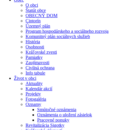
O obci
Štatút obce
OBECNÝ DOM
Cintorín
Územný plán
Program hospodárskeho a sociálneho rozvoja
Komunitný plán sociálnych služieb
História
Osobnosti
Kráľovské zvesti
Pamiatky
Zaujímavosti
Civilná ochrana
Info tabule
Život v obci
Aktuality
Kalendár akcií
Projekty
Fotogaléria
Oznamy
Smútočné oznámenia
Oznámenia o uložení zásielok
Pracovné ponuky
Revitalizácia Sigotky