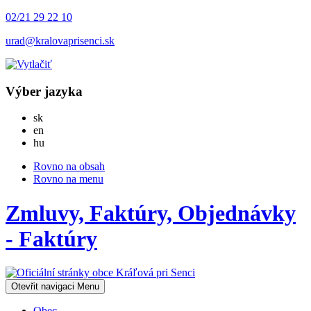
02/21 29 22 10
urad@kralovaprisenci.sk
Výber jazyka
Slovensky
sk
English
en
Magyar
hu
Rovno na obsah
Rovno na menu
Zmluvy, Faktúry, Objednávky
- Faktúry
Otevřit navigaci
Menu
Obec