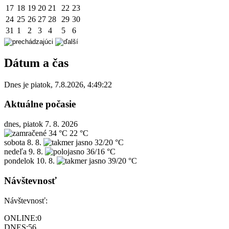
17
18
19
20
21
22
23
24
25
26
27
28
29
30
31
1
2
3
4
5
6
Dátum a čas
Dnes je
piatok
,
7.8.2026
,
4:49:22
Aktuálne počasie
dnes, piatok 7. 8. 2026
34 °C
22 °C
sobota
8. 8.
32/20 °C
nedeľa
9. 8.
36/16 °C
pondelok
10. 8.
39/20 °C
Návštevnosť
Návštevnosť:
ONLINE:
0
DNES:
56