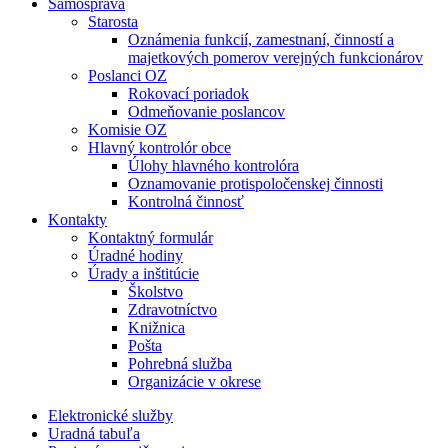
Samospráva
Starosta
Oznámenia funkcií, zamestnaní, činností a
majetkových pomerov verejných funkcionárov
Poslanci OZ
Rokovací poriadok
Odmeňovanie poslancov
Komisie OZ
Hlavný kontrolór obce
Úlohy hlavného kontrolóra
Oznamovanie protispoločenskej činnosti
Kontrolná činnosť
Kontakty
Kontaktný formulár
Úradné hodiny
Úrady a inštitúcie
Školstvo
Zdravotníctvo
Knižnica
Pošta
Pohrebná služba
Organizácie v okrese
Elektronické služby
Uradná tabuľa