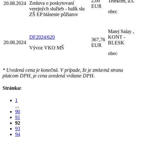
2,00
Telekom, a.s.
Zmluva o poskytovaní
20.08.2024
EUR
verejných služieb - balík slu
obec
ZŠ EP hlásenie pôžiarov
Matej Salay ,
DF2024/620
KONT -
367,76
20.08.2024
BLESK
EUR
Vývoz VKO MŠ
obec
* Uvedená cena je konečná. V prípade, že je zmluvná strana
platcom DPH, je cena uvedená vrátane DPH.
Stránka:
1
...
90
91
92
93
94
...