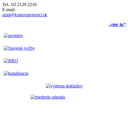
Tel.: 02 2129 2210
E-mail:
urad@kralovaprisenci.sk
„viac tu“