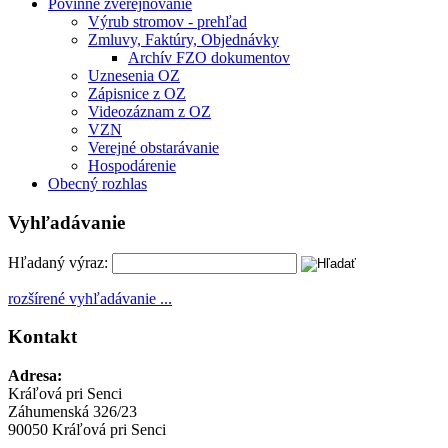
Povinné zverejňovanie
Výrub stromov - prehľad
Zmluvy, Faktúry, Objednávky
Archív FZO dokumentov
Uznesenia OZ
Zápisnice z OZ
Videozáznam z OZ
VZN
Verejné obstarávanie
Hospodárenie
Obecný rozhlas
Vyhľadávanie
Hľadaný výraz:
rozšírené vyhľadávanie ...
Kontakt
Adresa:
Kráľová pri Senci
Záhumenská 326/23
90050 Kráľová pri Senci