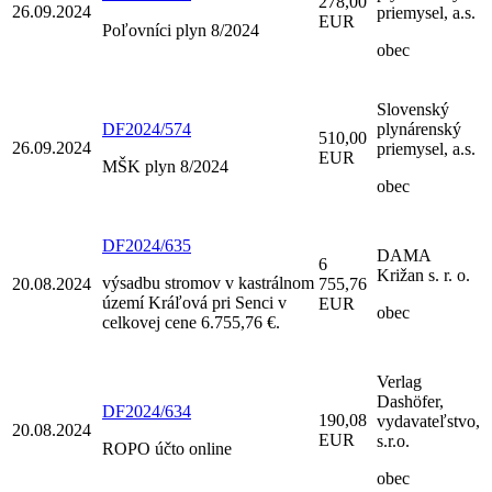
278,00
26.09.2024
priemysel, a.s.
EUR
Poľovníci plyn 8/2024
obec
Slovenský
DF2024/574
plynárenský
510,00
26.09.2024
priemysel, a.s.
EUR
MŠK plyn 8/2024
obec
DF2024/635
DAMA
6
Križan s. r. o.
výsadbu stromov v kastrálnom
20.08.2024
755,76
území Kráľová pri Senci v
EUR
obec
celkovej cene 6.755,76 €.
Verlag
Dashöfer,
DF2024/634
190,08
vydavateľstvo,
20.08.2024
EUR
s.r.o.
ROPO účto online
obec