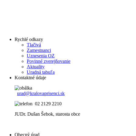
Rychlé odkazy
Tlačivá
Zamestnanci
Uznesenia OZ
Povinné zverejňovanie
Aktuality
Uradná tabuľa
Kontaktné údaje
urad@kralovaprisenci.sk
02 2129 2210
JUDr. Dušan Šebok, starosta obce
Obecný úrad