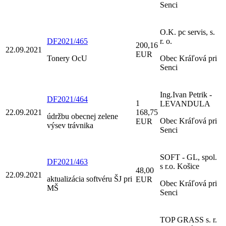
Senci
O.K. pc servis, s.
DF2021/465
r. o.
200,16
22.09.2021
EUR
Tonery OcU
Obec Kráľová pri
Senci
Ing.Ivan Petrik -
DF2021/464
1
LEVANDULA
22.09.2021
168,75
údržbu obecnej zelene
Obec Kráľová pri
EUR
výsev trávnika
Senci
SOFT - GL, spol.
DF2021/463
s r.o. Košice
48,00
22.09.2021
aktualizácia softvéru ŠJ pri
EUR
Obec Kráľová pri
MŠ
Senci
TOP GRASS s. r.