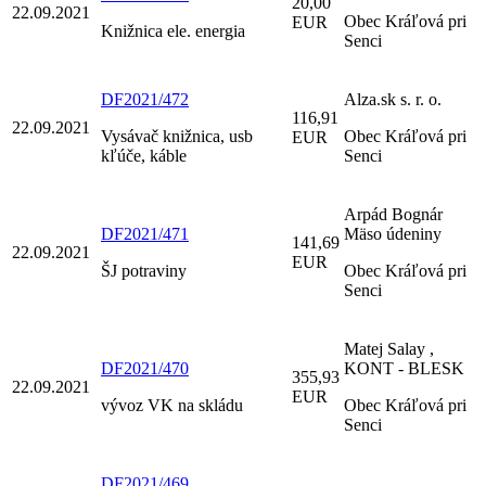
20,00
22.09.2021
Obec Kráľová pri
EUR
Knižnica ele. energia
Senci
DF2021/472
Alza.sk s. r. o.
116,91
22.09.2021
Vysávač knižnica, usb
Obec Kráľová pri
EUR
kľúče, káble
Senci
Arpád Bognár
DF2021/471
Mäso údeniny
141,69
22.09.2021
EUR
ŠJ potraviny
Obec Kráľová pri
Senci
Matej Salay ,
DF2021/470
KONT - BLESK
355,93
22.09.2021
EUR
vývoz VK na skládu
Obec Kráľová pri
Senci
DF2021/469