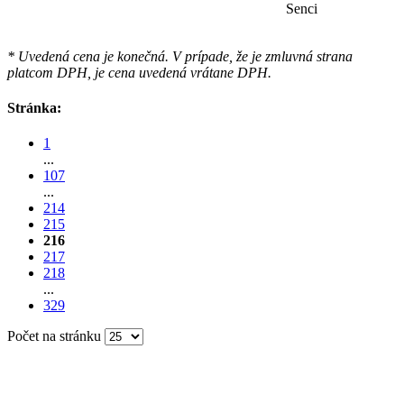
Senci
* Uvedená cena je konečná. V prípade, že je zmluvná strana
platcom DPH, je cena uvedená vrátane DPH.
Stránka:
1
...
107
...
214
215
216
217
218
...
329
Počet na stránku