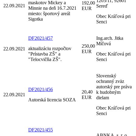
1203/11, 92601
maskotov Mickey a
192,00
22.09.2021
Sereď
Minnie na deň 16.7.2021
EUR
miesto: športový areál
Obec Kráľová pri
Sigotka
Senci
DF2021/457
Ing.arch. Jitka
Míčová
250,00
aktualizáciu rozpočtov
22.09.2021
EUR
"Prístavba ZŠ" a
Obec Kráľová pri
"Telocvičňa ZŠ".
Senci
Slovenský
ochranný zväz
autorský pre práva
DF2021/456
20,40
k hudobným
22.09.2021
EUR
dielam
Autorská licencia SOZA
Obec Kráľová pri
Senci
DF2021/455
ABNKA, s. r. o.