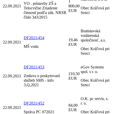
1
VO . prístavby ZŠ a
22.09.2021
800,00
Telocvične Zriadenie
Obec Kráľová pri
EUR
činností podľa zák. NRSR
Senci
číslo 343/2015
Bratislavská
vodárenská
DF2021/454
19,46
spoločnosť, a.s.
22.09.2021
EUR
MŠ voda
Obec Kráľová pri
Senci
DF2021/453
eGov Systems
spol. s r. o.
210,50
Zmluva o poskytovaní
22.09.2021
EUR
služieb SMS - info
Obec Kráľová pri
3,Q,2021
Senci
O.K. pc servis, s.
DF2021/452
r. o.
84,00
22.09.2021
EUR
Správa PC 072021
Obec Kráľová pri