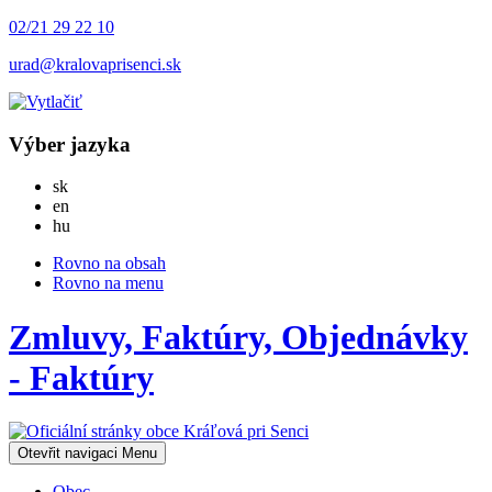
02/21 29 22 10
urad@kralovaprisenci.sk
Výber jazyka
Slovensky
sk
English
en
Magyar
hu
Rovno na obsah
Rovno na menu
Zmluvy, Faktúry, Objednávky
- Faktúry
Otevřit navigaci
Menu
Obec