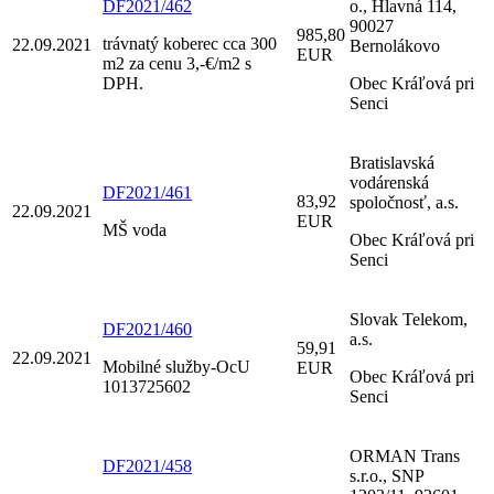
DF2021/462
o., Hlavná 114,
90027
985,80
trávnatý koberec cca 300
22.09.2021
Bernolákovo
EUR
m2 za cenu 3,-€/m2 s
DPH.
Obec Kráľová pri
Senci
Bratislavská
vodárenská
DF2021/461
83,92
spoločnosť, a.s.
22.09.2021
EUR
MŠ voda
Obec Kráľová pri
Senci
Slovak Telekom,
DF2021/460
a.s.
59,91
22.09.2021
Mobilné služby-OcU
EUR
Obec Kráľová pri
1013725602
Senci
ORMAN Trans
DF2021/458
s.r.o., SNP