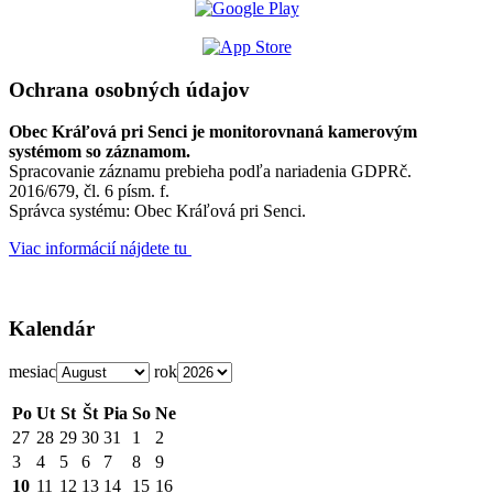
Ochrana osobných údajov
Obec Kráľová pri Senci je monitorovnaná kamerovým
systémom so záznamom.
Spracovanie záznamu prebieha podľa nariadenia GDPRč.
2016/679, čl. 6 písm. f.
Správca systému: Obec Kráľová pri Senci.
Viac informácií nájdete tu
Kalendár
mesiac
rok
Po
Ut
St
Št
Pia
So
Ne
27
28
29
30
31
1
2
3
4
5
6
7
8
9
10
11
12
13
14
15
16