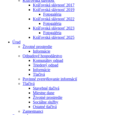
Kráľovská slávnosť
Kráľovská slávnosť 2017
Kráľovská slávnosť 2019
Fotogaléria
Kráľovská slávnosť 2022
Fotogaléria
Kráľovská slávnosť 2023
Fotogaléria
Kráľovská slávnosť 2025
Úrad
Životné prostredie
Informácie
Odpadové hospodárstvo
Komunálny odpad
Triedený odpad
Informácie
Tlačivá
Povinné zverejňovanie informácií
Tlačivá
Stavebné tlačivá
Miestne dane
Životné prostredie
Sociálne služby
Ostatné tlačivá
Zamestnanci