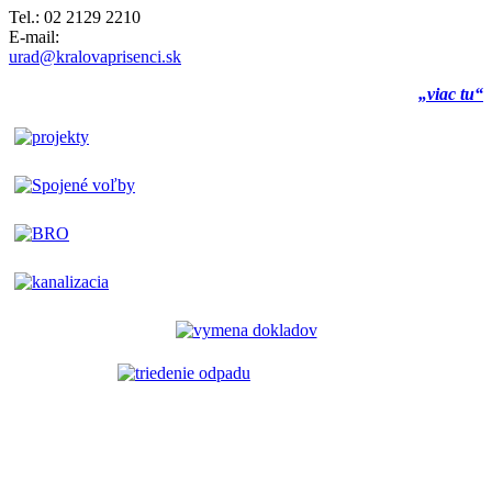
Tel.: 02 2129 2210
E-mail:
urad@kralovaprisenci.sk
„viac tu“