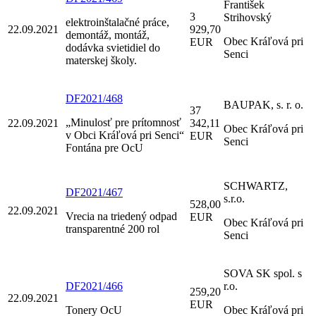
František
3
Strihovský
elektroinštalačné práce,
22.09.2021
929,70
demontáž, montáž,
Obec Kráľová pri
EUR
dodávka svietidiel do
Senci
materskej školy.
DF2021/468
BAUPAK, s. r. o.
37
„Minulosť pre prítomnosť
22.09.2021
342,11
Obec Kráľová pri
v Obci Kráľová pri Senci“
EUR
Senci
Fontána pre OcU
SCHWARTZ,
DF2021/467
s.r.o.
528,00
22.09.2021
Vrecia na triedený odpad
EUR
Obec Kráľová pri
transparentné 200 rol
Senci
SOVA SK spol. s
DF2021/466
r.o.
259,20
22.09.2021
EUR
Tonery OcU
Obec Kráľová pri