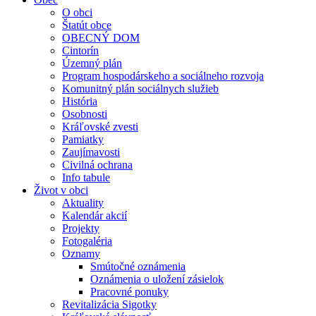
O obci
Štatút obce
OBECNÝ DOM
Cintorín
Územný plán
Program hospodárskeho a sociálneho rozvoja
Komunitný plán sociálnych služieb
História
Osobnosti
Kráľovské zvesti
Pamiatky
Zaujímavosti
Civilná ochrana
Info tabule
Život v obci
Aktuality
Kalendár akcií
Projekty
Fotogaléria
Oznamy
Smútočné oznámenia
Oznámenia o uložení zásielok
Pracovné ponuky
Revitalizácia Sigotky