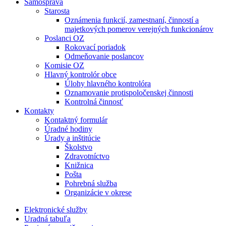
Samospráva
Starosta
Oznámenia funkcií, zamestnaní, činností a
majetkových pomerov verejných funkcionárov
Poslanci OZ
Rokovací poriadok
Odmeňovanie poslancov
Komisie OZ
Hlavný kontrolór obce
Úlohy hlavného kontrolóra
Oznamovanie protispoločenskej činnosti
Kontrolná činnosť
Kontakty
Kontaktný formulár
Úradné hodiny
Úrady a inštitúcie
Školstvo
Zdravotníctvo
Knižnica
Pošta
Pohrebná služba
Organizácie v okrese
Elektronické služby
Uradná tabuľa