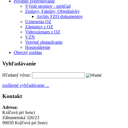
Povinné zverejňovanie
Výrub stromov - prehľad
Zmluvy, Faktúry, Objednávky
Archív FZO dokumentov
Uznesenia OZ
Zápisnice z OZ
Videozáznam z OZ
VZN
Verejné obstarávanie
Hospodárenie
Obecný rozhlas
Vyhľadávanie
Hľadaný výraz:
rozšírené vyhľadávanie ...
Kontakt
Adresa:
Kráľová pri Senci
Záhumenská 326/23
90050 Kráľová pri Senci