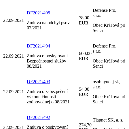
Defense Pro,
DF2021/495
s.r.o.
78,00
22.09.2021
Zmluva na odchyt psov
EUR
Obec Kráľová pri
07/2021
Senci
DF2021/494
Defense Pro,
s.r.o.
600,00
Zmluva o poskytovaní
22.09.2021
EUR
Bezpečnostnej služby
Obec Kráľová pri
08/2021
Senci
DF2021/493
osobnyudaj.sk,
s.r.o.
54,00
Zmluva o zabezpečení
22.09.2021
EUR
výkonu činnosti
Obec Kráľová pri
zodpovednej o 08/2021
Senci
DF2021/492
Tlapnet SK, a. s.
274,70
Zmluva o poskytovaní
22.09.2021