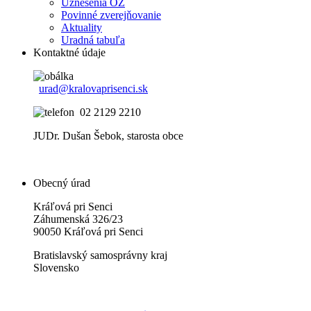
Uznesenia OZ
Povinné zverejňovanie
Aktuality
Uradná tabuľa
Kontaktné údaje
urad@kralovaprisenci.sk
02 2129 2210
JUDr. Dušan Šebok, starosta obce
Obecný úrad
Kráľová pri Senci
Záhumenská 326/23
90050 Kráľová pri Senci
Bratislavský samosprávny kraj
Slovensko