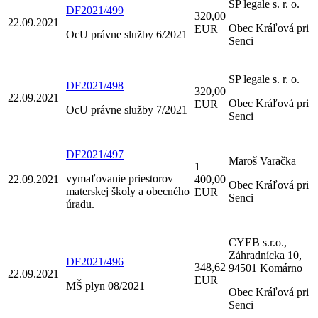
SP legale s. r. o.
DF2021/499
320,00
22.09.2021
Obec Kráľová pri
EUR
OcU právne služby 6/2021
Senci
SP legale s. r. o.
DF2021/498
320,00
22.09.2021
Obec Kráľová pri
EUR
OcU právne služby 7/2021
Senci
DF2021/497
Maroš Varačka
1
vymaľovanie priestorov
22.09.2021
400,00
Obec Kráľová pri
materskej školy a obecného
EUR
Senci
úradu.
CYEB s.r.o.,
Záhradnícka 10,
DF2021/496
348,62
94501 Komárno
22.09.2021
EUR
MŠ plyn 08/2021
Obec Kráľová pri
Senci