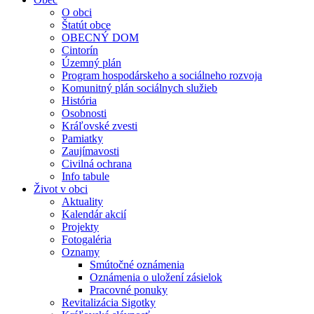
O obci
Štatút obce
OBECNÝ DOM
Cintorín
Územný plán
Program hospodárskeho a sociálneho rozvoja
Komunitný plán sociálnych služieb
História
Osobnosti
Kráľovské zvesti
Pamiatky
Zaujímavosti
Civilná ochrana
Info tabule
Život v obci
Aktuality
Kalendár akcií
Projekty
Fotogaléria
Oznamy
Smútočné oznámenia
Oznámenia o uložení zásielok
Pracovné ponuky
Revitalizácia Sigotky