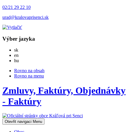
02/21 29 22 10
urad@kralovaprisenci.sk
Výber jazyka
Slovensky
sk
English
en
Magyar
hu
Rovno na obsah
Rovno na menu
Zmluvy, Faktúry, Objednávky
- Faktúry
Otevřit navigaci
Menu
Obec