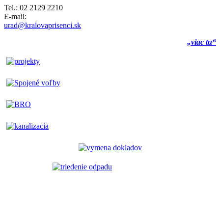
Tel.: 02 2129 2210
E-mail:
urad@kralovaprisenci.sk
„viac tu“