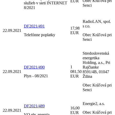
Obec Kráľová pri
EUR
služieb v sieti INTERNET
Senci
8/2021
RadioLAN, spol.
DF2021/491
s r.o.
17,98
22.09.2021
EUR
Telefónne poplatky
Obec Kráľová pri
Senci
Stredoslovenská
energetika
Holding, a.s., Pri
1
DF2021/490
Rajčianke
22.09.2021
081,50
8591/4B, 01047
Plyn - 08/2021
EUR
Žilina
Obec Kráľová pri
Senci
Energie2, a.s.
DF2021/489
16,00
22.09.2021
Obec Kráľová pri
EUR
VO ele. energia