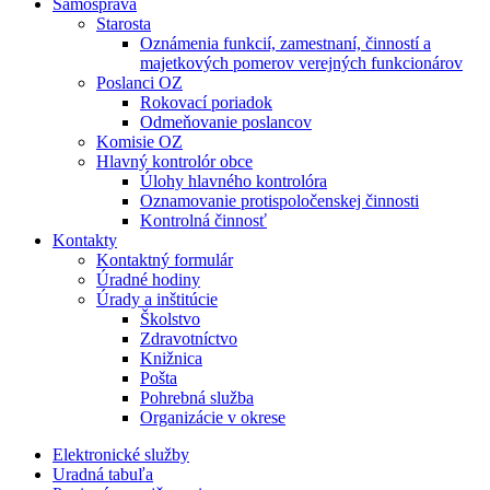
Samospráva
Starosta
Oznámenia funkcií, zamestnaní, činností a
majetkových pomerov verejných funkcionárov
Poslanci OZ
Rokovací poriadok
Odmeňovanie poslancov
Komisie OZ
Hlavný kontrolór obce
Úlohy hlavného kontrolóra
Oznamovanie protispoločenskej činnosti
Kontrolná činnosť
Kontakty
Kontaktný formulár
Úradné hodiny
Úrady a inštitúcie
Školstvo
Zdravotníctvo
Knižnica
Pošta
Pohrebná služba
Organizácie v okrese
Elektronické služby
Uradná tabuľa