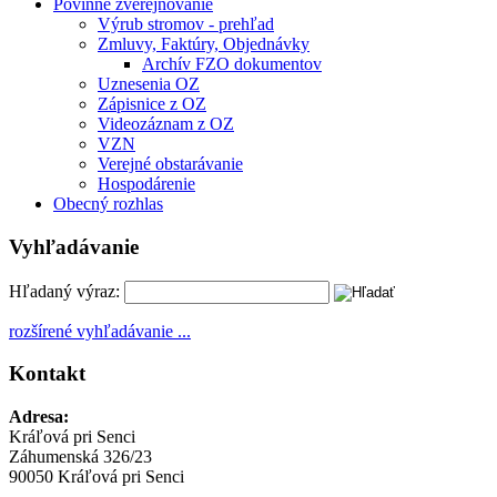
Povinné zverejňovanie
Výrub stromov - prehľad
Zmluvy, Faktúry, Objednávky
Archív FZO dokumentov
Uznesenia OZ
Zápisnice z OZ
Videozáznam z OZ
VZN
Verejné obstarávanie
Hospodárenie
Obecný rozhlas
Vyhľadávanie
Hľadaný výraz:
rozšírené vyhľadávanie ...
Kontakt
Adresa:
Kráľová pri Senci
Záhumenská 326/23
90050 Kráľová pri Senci