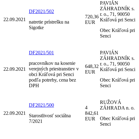
PAVIÁN
ZÁHRADNÍK s.
DF2021/502
r. o., 71, 90050
720,36
22.09.2021
Kráľová pri Senci
natretie prístrešku na
EUR
Sigotke
Obec Kráľová pri
Senci
DF2021/501
PAVIÁN
ZÁHRADNÍK s.
pracovníkov na kosenie
r. o., 71, 90050
648,32
verejných priestranstiev v
22.09.2021
Kráľová pri Senci
EUR
obci Kráľová pri Senci
podľa potreby, cena bez
Obec Kráľová pri
DPH
Senci
RUŽOVÁ
DF2021/500
4
ZÁHRADA n. o.
22.09.2021
842,61
Starostlivosť sociálna
Obec Kráľová pri
EUR
7/2021
Senci