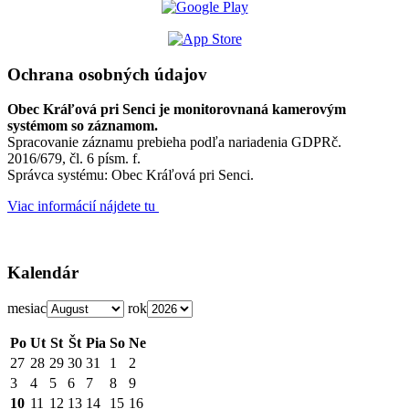
Ochrana osobných údajov
Obec Kráľová pri Senci je monitorovnaná kamerovým
systémom so záznamom.
Spracovanie záznamu prebieha podľa nariadenia GDPRč.
2016/679, čl. 6 písm. f.
Správca systému: Obec Kráľová pri Senci.
Viac informácií nájdete tu
Kalendár
mesiac
rok
Po
Ut
St
Št
Pia
So
Ne
27
28
29
30
31
1
2
3
4
5
6
7
8
9
10
11
12
13
14
15
16