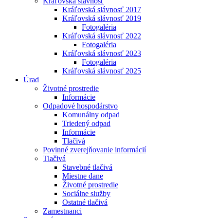
Kráľovská slávnosť
Kráľovská slávnosť 2017
Kráľovská slávnosť 2019
Fotogaléria
Kráľovská slávnosť 2022
Fotogaléria
Kráľovská slávnosť 2023
Fotogaléria
Kráľovská slávnosť 2025
Úrad
Životné prostredie
Informácie
Odpadové hospodárstvo
Komunálny odpad
Triedený odpad
Informácie
Tlačivá
Povinné zverejňovanie informácií
Tlačivá
Stavebné tlačivá
Miestne dane
Životné prostredie
Sociálne služby
Ostatné tlačivá
Zamestnanci