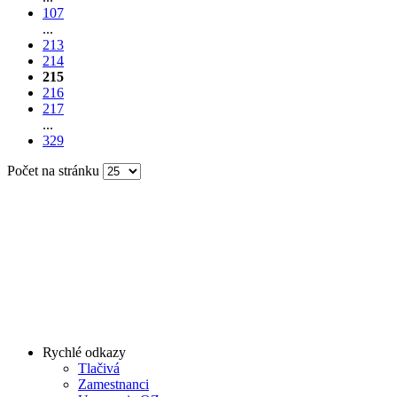
107
...
213
214
215
216
217
...
329
Počet na stránku
Rychlé odkazy
Tlačivá
Zamestnanci