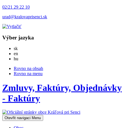
02/21 29 22 10
urad@kralovaprisenci.sk
Výber jazyka
Slovensky
sk
English
en
Magyar
hu
Rovno na obsah
Rovno na menu
Zmluvy, Faktúry, Objednávky
- Faktúry
Otevřit navigaci
Menu
Obec