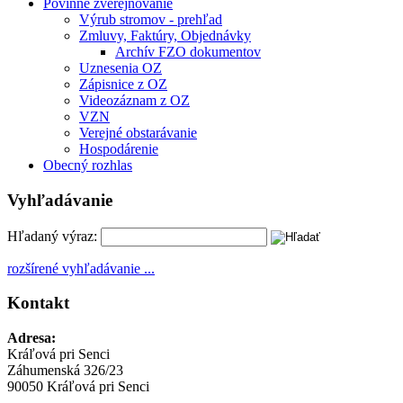
Povinné zverejňovanie
Výrub stromov - prehľad
Zmluvy, Faktúry, Objednávky
Archív FZO dokumentov
Uznesenia OZ
Zápisnice z OZ
Videozáznam z OZ
VZN
Verejné obstarávanie
Hospodárenie
Obecný rozhlas
Vyhľadávanie
Hľadaný výraz:
rozšírené vyhľadávanie ...
Kontakt
Adresa:
Kráľová pri Senci
Záhumenská 326/23
90050 Kráľová pri Senci