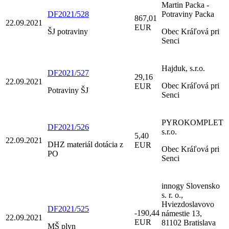
Martin Packa -
DF2021/528
Potraviny Packa
867,01
22.09.2021
EUR
ŠJ potraviny
Obec Kráľová pri
Senci
Hajduk, s.r.o.
DF2021/527
29,16
22.09.2021
Obec Kráľová pri
EUR
Potraviny ŠJ
Senci
PYROKOMPLET
DF2021/526
s.r.o.
5,40
22.09.2021
DHZ materiál dotácia z
EUR
Obec Kráľová pri
PO
Senci
innogy Slovensko
s. r. o.,
Hviezdoslavovo
DF2021/525
-190,44
námestie 13,
22.09.2021
EUR
81102 Bratislava
MŠ plyn