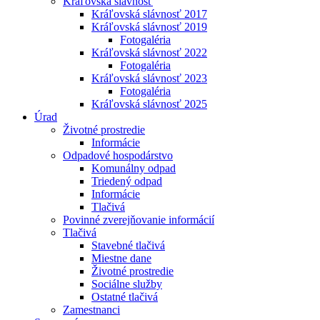
Kráľovská slávnosť
Kráľovská slávnosť 2017
Kráľovská slávnosť 2019
Fotogaléria
Kráľovská slávnosť 2022
Fotogaléria
Kráľovská slávnosť 2023
Fotogaléria
Kráľovská slávnosť 2025
Úrad
Životné prostredie
Informácie
Odpadové hospodárstvo
Komunálny odpad
Triedený odpad
Informácie
Tlačivá
Povinné zverejňovanie informácií
Tlačivá
Stavebné tlačivá
Miestne dane
Životné prostredie
Sociálne služby
Ostatné tlačivá
Zamestnanci