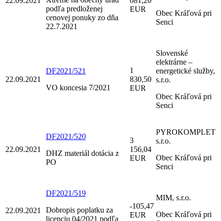
22.09.2021
081,20
podľa predloženej
EUR
Obec Kráľová pri
cenovej ponuky zo dňa
Senci
22.7.2021
Slovenské
elektrárne –
1
DF2021/521
energetické služby,
22.09.2021
830,50
s.r.o.
VO koncesia 7/2021
EUR
Obec Kráľová pri
Senci
PYROKOMPLET
DF2021/520
3
s.r.o.
22.09.2021
156,04
DHZ materiál dotácia z
Obec Kráľová pri
EUR
PO
Senci
DF2021/519
MIM, s.r.o.
-105,47
Dobropis poplatku za
22.09.2021
Obec Kráľová pri
EUR
licenciu 04/2021 podľa