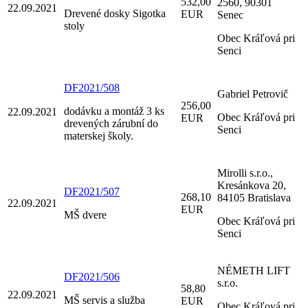
532,00
2560, 90301
22.09.2021
Drevené dosky Sigotka
EUR
Senec
stoly
Obec Kráľová pri
Senci
DF2021/508
Gabriel Petrovič
256,00
dodávku a montáž 3 ks
22.09.2021
Obec Kráľová pri
EUR
drevených zárubní do
Senci
materskej školy.
Mirolli s.r.o.,
Kresánkova 20,
DF2021/507
268,10
84105 Bratislava
22.09.2021
EUR
MŠ dvere
Obec Kráľová pri
Senci
NÉMETH LIFT
DF2021/506
s.r.o.
58,80
22.09.2021
MŠ servis a služba
EUR
Obec Kráľová pri