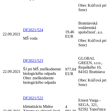
Obec Kráľová pri
Senci
Bratislavská
vodárenská
DF2021/524
19,46
spoločnosť, a.s.
22.09.2021
EUR
MŠ voda
Obec Kráľová pri
Senci
GLOBAL
DF2021/523
GREEN, s.r.o.,
Repaškého 10,
ŠJ pri MŠ zneškodnenie
977,04
22.09.2021
84102 Bratislava
biologického odpadu
EUR
Obec zneškodnenie
Obec Kráľová pri
biologického odpadu
Senci
DF2021/522
Ernest Varga -
SEGA, 321,
klimatizáciu Midea
4
92592 Topoľnica
Xtreme na obecný úrad