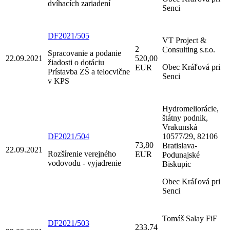
dvíhacích zariadení
Senci
DF2021/505
VT Project &
2
Consulting s.r.o.
Spracovanie a podanie
22.09.2021
520,00
žiadosti o dotáciu
Obec Kráľová pri
EUR
Prístavba ZŠ a telocvične
Senci
v KPS
Hydromeliorácie,
štátny podnik,
Vrakunská
DF2021/504
10577/29, 82106
73,80
Bratislava-
22.09.2021
Rozšírenie verejného
EUR
Podunajské
vodovodu - vyjadrenie
Biskupic
Obec Kráľová pri
Senci
Tomáš Salay FiF
DF2021/503
233,74