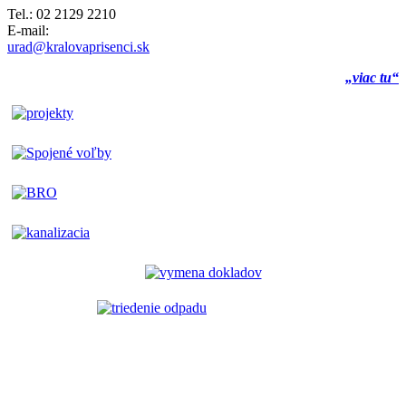
Tel.: 02 2129 2210
E-mail:
urad@kralovaprisenci.sk
„viac tu“