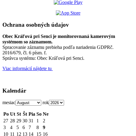
Ochrana osobných údajov
Obec Kráľová pri Senci je monitorovnaná kamerovým
systémom so záznamom.
Spracovanie záznamu prebieha podľa nariadenia GDPRč.
2016/679, čl. 6 písm. f.
Správca systému: Obec Kráľová pri Senci.
Viac informácií nájdete tu
Kalendár
mesiac
rok
Po
Ut
St
Št
Pia
So
Ne
27
28
29
30
31
1
2
3
4
5
6
7
8
9
10
11
12
13
14
15
16