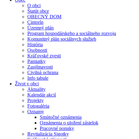
O obci
Štatút obce
OBECNÝ DOM
Cintorín
Územný plán
Program hospodárskeho a sociálneho rozvoja
Komunitný plán sociálnych služieb
História
Osobnosti
Kráľovské zvesti
Pamiatky
Zaujímavosti
Civilná ochrana
Info tabule
Život v obci
Aktuality
Kalendár akcií
Projekty
Fotogaléria
Oznamy
Smútočné oznámenia
Oznámenia o uložení zásielok
Pracovné ponuky
Revitalizácia Sigotky