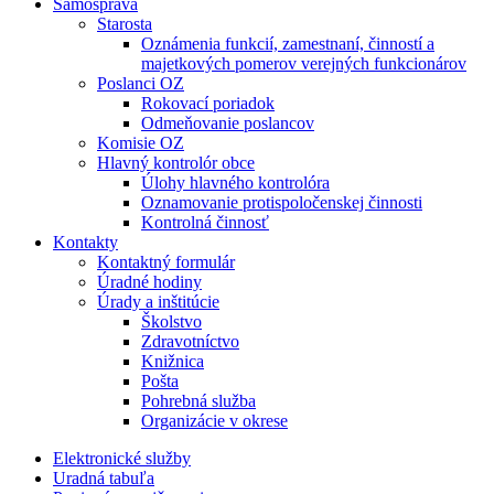
Samospráva
Starosta
Oznámenia funkcií, zamestnaní, činností a
majetkových pomerov verejných funkcionárov
Poslanci OZ
Rokovací poriadok
Odmeňovanie poslancov
Komisie OZ
Hlavný kontrolór obce
Úlohy hlavného kontrolóra
Oznamovanie protispoločenskej činnosti
Kontrolná činnosť
Kontakty
Kontaktný formulár
Úradné hodiny
Úrady a inštitúcie
Školstvo
Zdravotníctvo
Knižnica
Pošta
Pohrebná služba
Organizácie v okrese
Elektronické služby
Uradná tabuľa