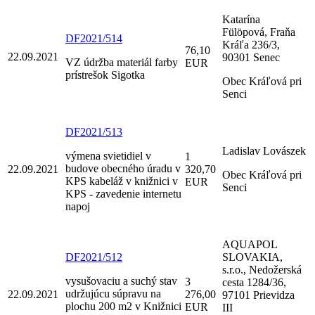
Katarína
Fülöpová, Fraňa
DF2021/514
Kráľa 236/3,
76,10
22.09.2021
90301 Senec
VZ údržba materiál farby
EUR
prístrešok Sigotka
Obec Kráľová pri
Senci
DF2021/513
Ladislav Lovászek
výmena svietidiel v
1
budove obecného úradu v
22.09.2021
320,70
Obec Kráľová pri
KPS kabeláž v knižnici v
EUR
Senci
KPS - zavedenie internetu
napoj
AQUAPOL
DF2021/512
SLOVAKIA,
s.r.o., Nedožerská
vysušovaciu a suchý stav
3
cesta 1284/36,
udržujúcu súpravu na
22.09.2021
276,00
97101 Prievidza
plochu 200 m2 v Knižnici
EUR
III