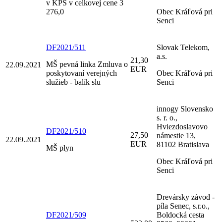
v KPS v celkovej cene 3
276,0
Obec Kráľová pri
Senci
DF2021/511
Slovak Telekom,
a.s.
21,30
MŠ pevná linka Zmluva o
22.09.2021
EUR
poskytovaní verejných
Obec Kráľová pri
služieb - balík slu
Senci
innogy Slovensko
s. r. o.,
Hviezdoslavovo
DF2021/510
27,50
námestie 13,
22.09.2021
EUR
81102 Bratislava
MŠ plyn
Obec Kráľová pri
Senci
Drevársky závod -
píla Senec, s.r.o.,
DF2021/509
Boldocká cesta