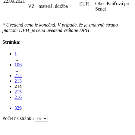
22.09.2021
Obec Kráľová pri
EUR
VZ - materiál údržba
Senci
* Uvedená cena je konečná. V prípade, že je zmluvná strana
platcom DPH, je cena uvedená vrátane DPH.
Stránka:
1
...
106
...
212
213
214
215
216
...
329
Počet na stránku