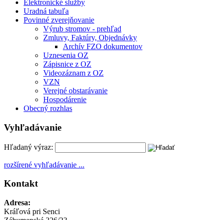
Elektronické služby
Uradná tabuľa
Povinné zverejňovanie
Výrub stromov - prehľad
Zmluvy, Faktúry, Objednávky
Archív FZO dokumentov
Uznesenia OZ
Zápisnice z OZ
Videozáznam z OZ
VZN
Verejné obstarávanie
Hospodárenie
Obecný rozhlas
Vyhľadávanie
Hľadaný výraz:
rozšírené vyhľadávanie ...
Kontakt
Adresa:
Kráľová pri Senci