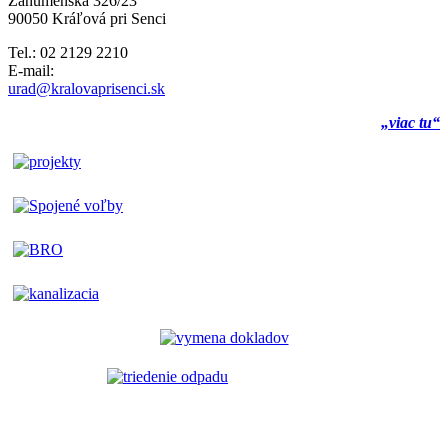
Záhumenská 326/23
90050 Kráľová pri Senci
Tel.: 02 2129 2210
E-mail:
urad@kralovaprisenci.sk
„viac tu“