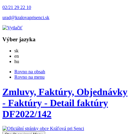
02/21 29 22 10
urad@kralovaprisenci.sk
Výber jazyka
Slovensky
sk
English
en
Magyar
hu
Rovno na obsah
Rovno na menu
Zmluvy, Faktúry, Objednávky
- Faktúry - Detail faktúry
DF2022/142