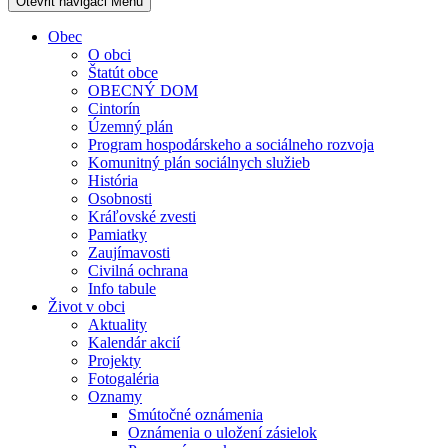
Otevřit navigaci
Menu
Obec
O obci
Štatút obce
OBECNÝ DOM
Cintorín
Územný plán
Program hospodárskeho a sociálneho rozvoja
Komunitný plán sociálnych služieb
História
Osobnosti
Kráľovské zvesti
Pamiatky
Zaujímavosti
Civilná ochrana
Info tabule
Život v obci
Aktuality
Kalendár akcií
Projekty
Fotogaléria
Oznamy
Smútočné oznámenia
Oznámenia o uložení zásielok