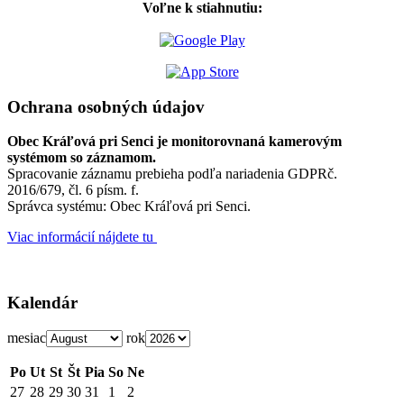
Voľne k stiahnutiu:
Ochrana osobných údajov
Obec Kráľová pri Senci je monitorovnaná kamerovým
systémom so záznamom.
Spracovanie záznamu prebieha podľa nariadenia GDPRč.
2016/679, čl. 6 písm. f.
Správca systému: Obec Kráľová pri Senci.
Viac informácií nájdete tu
Kalendár
mesiac
rok
Po
Ut
St
Št
Pia
So
Ne
27
28
29
30
31
1
2