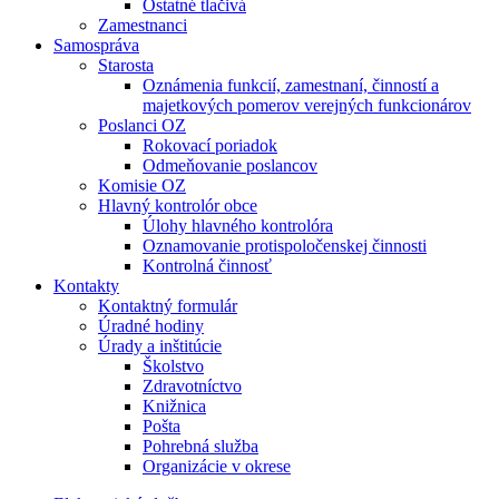
Ostatné tlačivá
Zamestnanci
Samospráva
Starosta
Oznámenia funkcií, zamestnaní, činností a
majetkových pomerov verejných funkcionárov
Poslanci OZ
Rokovací poriadok
Odmeňovanie poslancov
Komisie OZ
Hlavný kontrolór obce
Úlohy hlavného kontrolóra
Oznamovanie protispoločenskej činnosti
Kontrolná činnosť
Kontakty
Kontaktný formulár
Úradné hodiny
Úrady a inštitúcie
Školstvo
Zdravotníctvo
Knižnica
Pošta
Pohrebná služba
Organizácie v okrese