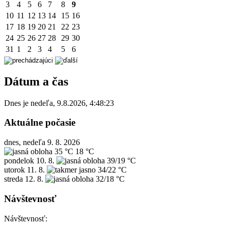
3
4
5
6
7
8
9
10
11
12
13
14
15
16
17
18
19
20
21
22
23
24
25
26
27
28
29
30
31
1
2
3
4
5
6
Dátum a čas
Dnes je
nedeľa
,
9.8.2026
,
4:48:23
Aktuálne počasie
dnes, nedeľa 9. 8. 2026
35 °C
18 °C
pondelok
10. 8.
39/19 °C
utorok
11. 8.
34/22 °C
streda
12. 8.
32/18 °C
Návštevnosť
Návštevnosť: