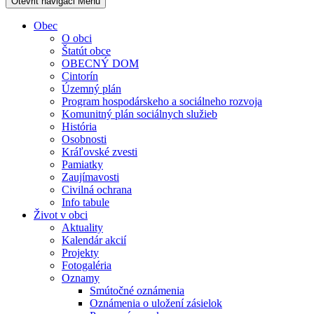
Otevřit navigaci
Menu
Obec
O obci
Štatút obce
OBECNÝ DOM
Cintorín
Územný plán
Program hospodárskeho a sociálneho rozvoja
Komunitný plán sociálnych služieb
História
Osobnosti
Kráľovské zvesti
Pamiatky
Zaujímavosti
Civilná ochrana
Info tabule
Život v obci
Aktuality
Kalendár akcií
Projekty
Fotogaléria
Oznamy
Smútočné oznámenia
Oznámenia o uložení zásielok