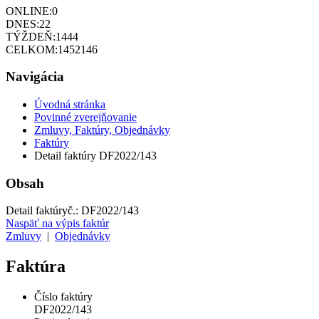
ONLINE:
0
DNES:
22
TÝŽDEŇ:
1444
CELKOM:
1452146
Navigácia
Úvodná stránka
Povinné zverejňovanie
Zmluvy, Faktúry, Objednávky
Faktúry
Detail faktúry DF2022/143
Obsah
Detail faktúry
č.:
DF2022/143
Naspäť na výpis faktúr
Zmluvy
|
Objednávky
Faktúra
Číslo faktúry
DF2022/143