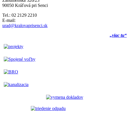
Záhumenská 326/23
90050 Kráľová pri Senci
Tel.: 02 2129 2210
E-mail:
urad@kralovaprisenci.sk
„viac tu“