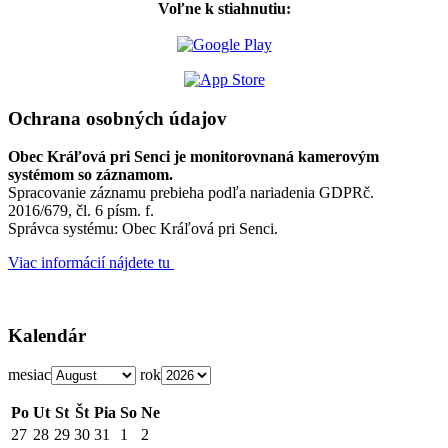
Voľne k stiahnutiu:
Ochrana osobných údajov
Obec Kráľová pri Senci je monitorovnaná kamerovým
systémom so záznamom.
Spracovanie záznamu prebieha podľa nariadenia GDPRč.
2016/679, čl. 6 písm. f.
Správca systému: Obec Kráľová pri Senci.
Viac informácií nájdete tu
Kalendár
mesiac
rok
Po
Ut
St
Št
Pia
So
Ne
27
28
29
30
31
1
2