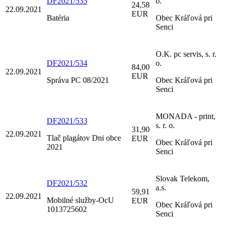
DF2021/535
o.
24,58
22.09.2021
EUR
Batéria
Obec Kráľová pri
Senci
O.K. pc servis, s. r.
DF2021/534
o.
84,00
22.09.2021
EUR
Správa PC 08/2021
Obec Kráľová pri
Senci
MONADA - print,
DF2021/533
s. r. o.
31,90
22.09.2021
Tlač plagátov Dni obce
EUR
Obec Kráľová pri
2021
Senci
Slovak Telekom,
DF2021/532
a.s.
59,91
22.09.2021
Mobilné služby-OcU
EUR
Obec Kráľová pri
1013725602
Senci