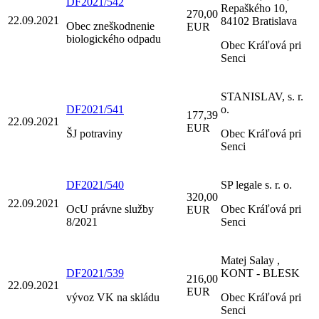
DF2021/542
Repaškého 10,
270,00
22.09.2021
84102 Bratislava
Obec zneškodnenie
EUR
biologického odpadu
Obec Kráľová pri
Senci
STANISLAV, s. r.
DF2021/541
o.
177,39
22.09.2021
EUR
ŠJ potraviny
Obec Kráľová pri
Senci
DF2021/540
SP legale s. r. o.
320,00
22.09.2021
OcU právne služby
Obec Kráľová pri
EUR
8/2021
Senci
Matej Salay ,
DF2021/539
KONT - BLESK
216,00
22.09.2021
EUR
vývoz VK na skládu
Obec Kráľová pri
Senci