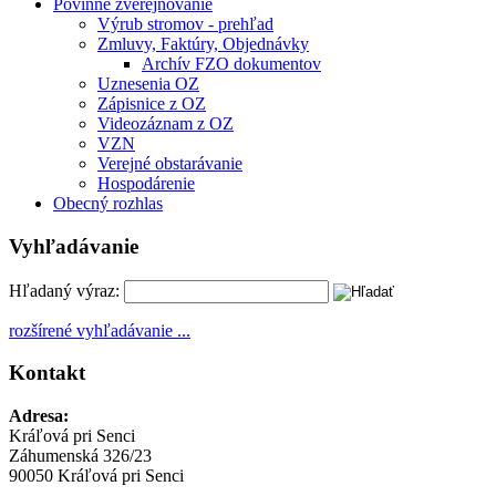
Povinné zverejňovanie
Výrub stromov - prehľad
Zmluvy, Faktúry, Objednávky
Archív FZO dokumentov
Uznesenia OZ
Zápisnice z OZ
Videozáznam z OZ
VZN
Verejné obstarávanie
Hospodárenie
Obecný rozhlas
Vyhľadávanie
Hľadaný výraz:
rozšírené vyhľadávanie ...
Kontakt
Adresa:
Kráľová pri Senci
Záhumenská 326/23
90050 Kráľová pri Senci