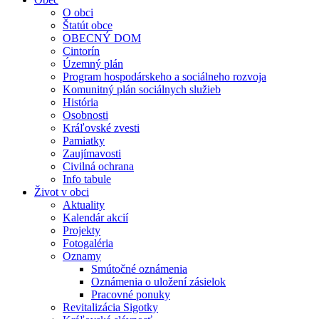
O obci
Štatút obce
OBECNÝ DOM
Cintorín
Územný plán
Program hospodárskeho a sociálneho rozvoja
Komunitný plán sociálnych služieb
História
Osobnosti
Kráľovské zvesti
Pamiatky
Zaujímavosti
Civilná ochrana
Info tabule
Život v obci
Aktuality
Kalendár akcií
Projekty
Fotogaléria
Oznamy
Smútočné oznámenia
Oznámenia o uložení zásielok
Pracovné ponuky
Revitalizácia Sigotky