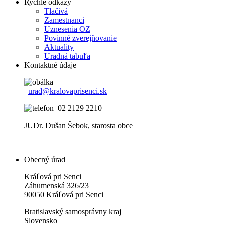
Rychlé odkazy
Tlačivá
Zamestnanci
Uznesenia OZ
Povinné zverejňovanie
Aktuality
Uradná tabuľa
Kontaktné údaje
urad@kralovaprisenci.sk
02 2129 2210
JUDr. Dušan Šebok, starosta obce
Obecný úrad
Kráľová pri Senci
Záhumenská 326/23
90050 Kráľová pri Senci
Bratislavský samosprávny kraj
Slovensko