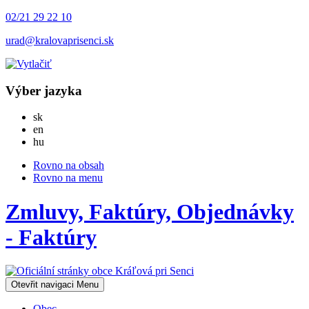
02/21 29 22 10
urad@kralovaprisenci.sk
Výber jazyka
Slovensky
sk
English
en
Magyar
hu
Rovno na obsah
Rovno na menu
Zmluvy, Faktúry, Objednávky
- Faktúry
Otevřit navigaci
Menu
Obec