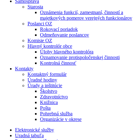
Samospráva
Starosta
Oznámenia funkcií, zamestnaní, činností a
majetkových pomerov verejných funkcionárov
Poslanci OZ
Rokovací poriadok
Odmeňovanie poslancov
Komisie OZ
Hlavný kontrolór obce
Úlohy hlavného kontrolóra
Oznamovanie protispoločenskej činnosti
Kontrolná činnosť
Kontakty
Kontaktný formulár
Úradné hodiny
Úrady a inštitúcie
Školstvo
Zdravotníctvo
Knižnica
Pošta
Pohrebná služba
Organizácie v okrese
Elektronické služby
Uradná tabuľa