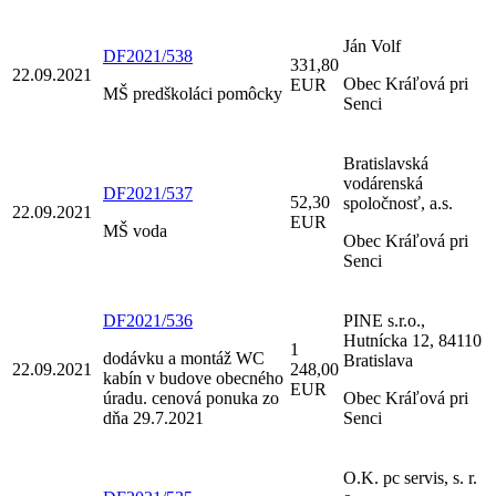
Ján Volf
DF2021/538
331,80
22.09.2021
Obec Kráľová pri
EUR
MŠ predškoláci pomôcky
Senci
Bratislavská
vodárenská
DF2021/537
52,30
spoločnosť, a.s.
22.09.2021
EUR
MŠ voda
Obec Kráľová pri
Senci
DF2021/536
PINE s.r.o.,
Hutnícka 12, 84110
1
dodávku a montáž WC
Bratislava
22.09.2021
248,00
kabín v budove obecného
EUR
úradu. cenová ponuka zo
Obec Kráľová pri
dňa 29.7.2021
Senci
O.K. pc servis, s. r.