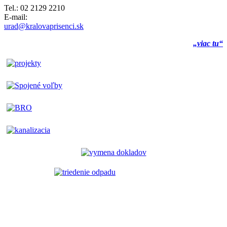
Tel.: 02 2129 2210
E-mail:
urad@kralovaprisenci.sk
„viac tu“