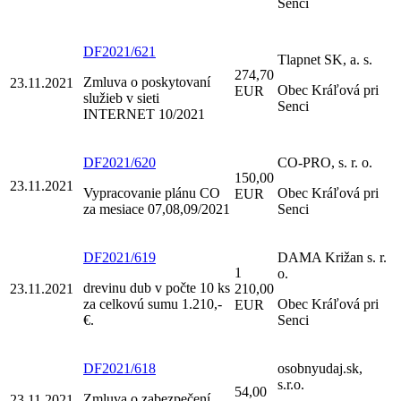
Senci
DF2021/621
Tlapnet SK, a. s.
274,70
Zmluva o poskytovaní
23.11.2021
Obec Kráľová pri
EUR
služieb v sieti
Senci
INTERNET 10/2021
DF2021/620
CO-PRO, s. r. o.
150,00
23.11.2021
Vypracovanie plánu CO
Obec Kráľová pri
EUR
za mesiace 07,08,09/2021
Senci
DF2021/619
DAMA Križan s. r.
1
o.
drevinu dub v počte 10 ks
23.11.2021
210,00
za celkovú sumu 1.210,-
Obec Kráľová pri
EUR
€.
Senci
DF2021/618
osobnyudaj.sk,
s.r.o.
54,00
Zmluva o zabezpečení
23.11.2021