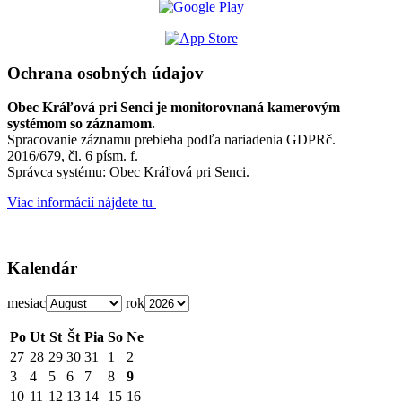
Ochrana osobných údajov
Obec Kráľová pri Senci je monitorovnaná kamerovým
systémom so záznamom.
Spracovanie záznamu prebieha podľa nariadenia GDPRč.
2016/679, čl. 6 písm. f.
Správca systému: Obec Kráľová pri Senci.
Viac informácií nájdete tu
Kalendár
mesiac
rok
Po
Ut
St
Št
Pia
So
Ne
27
28
29
30
31
1
2
3
4
5
6
7
8
9
10
11
12
13
14
15
16