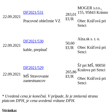
MOGER s.r.o.,
DF2021/531
155, 95843 Krásno
283,01
22.09.2021
EUR
Pracovné oblečenie VZ
Obec Kráľová pri
Senci
Alza.sk s. r. o.
DF2021/530
50,60
22.09.2021
Obec Kráľová pri
EUR
kable, prepínač
Senci
ŠJ pri MŠ, 90050
DF2021/529
Kralova pri Senci
265,86
22.09.2021
MŠ Stravovanie
EUR
Obec Kráľová pri
zamestnancov
Senci
* Uvedená cena je konečná. V prípade, že je zmluvná strana
platcom DPH, je cena uvedená vrátane DPH.
Stránka: