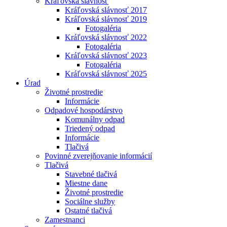
Kráľovská slávnosť
Kráľovská slávnosť 2017
Kráľovská slávnosť 2019
Fotogaléria
Kráľovská slávnosť 2022
Fotogaléria
Kráľovská slávnosť 2023
Fotogaléria
Kráľovská slávnosť 2025
Úrad
Životné prostredie
Informácie
Odpadové hospodárstvo
Komunálny odpad
Triedený odpad
Informácie
Tlačivá
Povinné zverejňovanie informácií
Tlačivá
Stavebné tlačivá
Miestne dane
Životné prostredie
Sociálne služby
Ostatné tlačivá
Zamestnanci