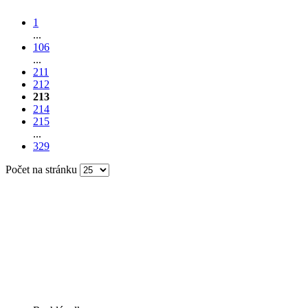
1
...
106
...
211
212
213
214
215
...
329
Počet na stránku