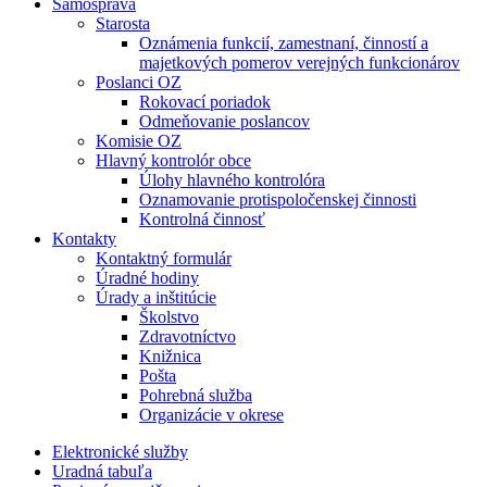
Samospráva
Starosta
Oznámenia funkcií, zamestnaní, činností a
majetkových pomerov verejných funkcionárov
Poslanci OZ
Rokovací poriadok
Odmeňovanie poslancov
Komisie OZ
Hlavný kontrolór obce
Úlohy hlavného kontrolóra
Oznamovanie protispoločenskej činnosti
Kontrolná činnosť
Kontakty
Kontaktný formulár
Úradné hodiny
Úrady a inštitúcie
Školstvo
Zdravotníctvo
Knižnica
Pošta
Pohrebná služba
Organizácie v okrese
Elektronické služby
Uradná tabuľa