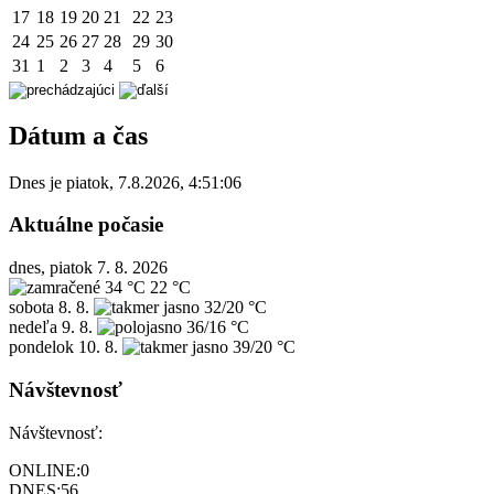
17
18
19
20
21
22
23
24
25
26
27
28
29
30
31
1
2
3
4
5
6
Dátum a čas
Dnes je
piatok
,
7.8.2026
,
4:51:06
Aktuálne počasie
dnes, piatok 7. 8. 2026
34 °C
22 °C
sobota
8. 8.
32/20 °C
nedeľa
9. 8.
36/16 °C
pondelok
10. 8.
39/20 °C
Návštevnosť
Návštevnosť:
ONLINE:
0
DNES:
56