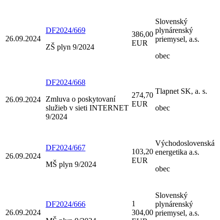
Slovenský
DF2024/669
plynárenský
386,00
26.09.2024
priemysel, a.s.
EUR
ZŠ plyn 9/2024
obec
DF2024/668
Tlapnet SK, a. s.
274,70
Zmluva o poskytovaní
26.09.2024
EUR
služieb v sieti INTERNET
obec
9/2024
Východoslovenská
DF2024/667
103,20
energetika a.s.
26.09.2024
EUR
MŠ plyn 9/2024
obec
Slovenský
1
DF2024/666
plynárenský
26.09.2024
304,00
priemysel, a.s.