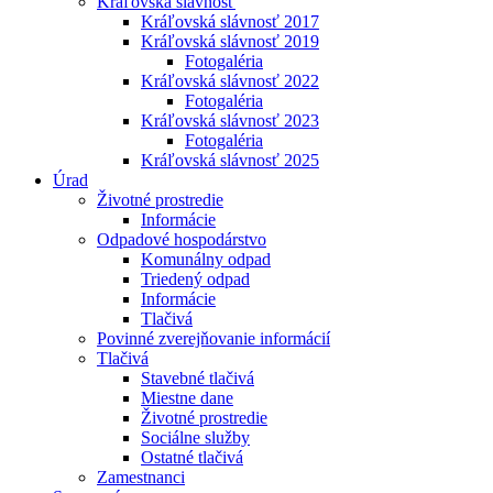
Kráľovská slávnosť
Kráľovská slávnosť 2017
Kráľovská slávnosť 2019
Fotogaléria
Kráľovská slávnosť 2022
Fotogaléria
Kráľovská slávnosť 2023
Fotogaléria
Kráľovská slávnosť 2025
Úrad
Životné prostredie
Informácie
Odpadové hospodárstvo
Komunálny odpad
Triedený odpad
Informácie
Tlačivá
Povinné zverejňovanie informácií
Tlačivá
Stavebné tlačivá
Miestne dane
Životné prostredie
Sociálne služby
Ostatné tlačivá
Zamestnanci