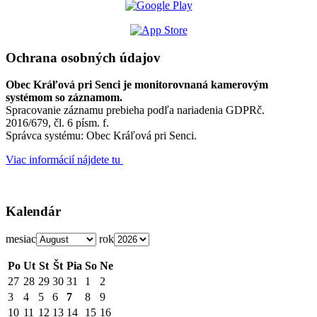
Ochrana osobných údajov
Obec Kráľová pri Senci je monitorovnaná kamerovým
systémom so záznamom.
Spracovanie záznamu prebieha podľa nariadenia GDPRč.
2016/679, čl. 6 písm. f.
Správca systému: Obec Kráľová pri Senci.
Viac informácií nájdete tu
Kalendár
mesiac
rok
Po
Ut
St
Št
Pia
So
Ne
27
28
29
30
31
1
2
3
4
5
6
7
8
9
10
11
12
13
14
15
16