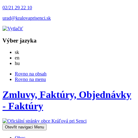
02/21 29 22 10
urad@kralovaprisenci.sk
Výber jazyka
Slovensky
sk
English
en
Magyar
hu
Rovno na obsah
Rovno na menu
Zmluvy, Faktúry, Objednávky
- Faktúry
Otevřit navigaci
Menu
Obec