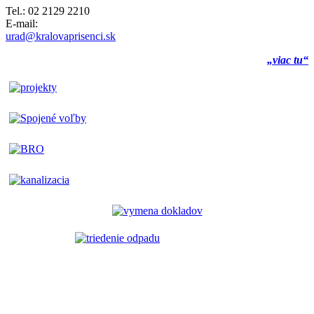
Tel.: 02 2129 2210
E-mail:
urad@kralovaprisenci.sk
„viac tu“