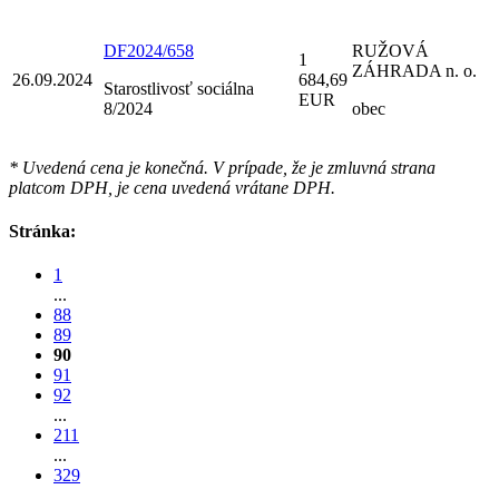
DF2024/658
RUŽOVÁ
1
ZÁHRADA n. o.
26.09.2024
684,69
Starostlivosť sociálna
EUR
8/2024
obec
* Uvedená cena je konečná. V prípade, že je zmluvná strana
platcom DPH, je cena uvedená vrátane DPH.
Stránka:
1
...
88
89
90
91
92
...
211
...
329