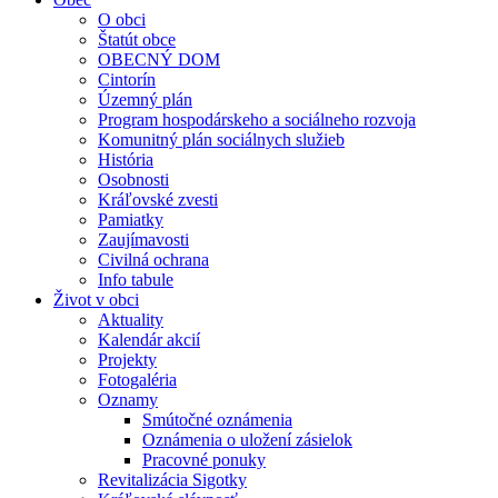
O obci
Štatút obce
OBECNÝ DOM
Cintorín
Územný plán
Program hospodárskeho a sociálneho rozvoja
Komunitný plán sociálnych služieb
História
Osobnosti
Kráľovské zvesti
Pamiatky
Zaujímavosti
Civilná ochrana
Info tabule
Život v obci
Aktuality
Kalendár akcií
Projekty
Fotogaléria
Oznamy
Smútočné oznámenia
Oznámenia o uložení zásielok
Pracovné ponuky
Revitalizácia Sigotky