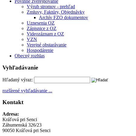
Povinné zverejňovanie
Výrub stromov - prehľad
Zmluvy, Faktúry, Objednávky
Archív FZO dokumentov
Uznesenia OZ
Zápisnice z OZ
Videozáznam z OZ
VZN
Verejné obstarávanie
Hospodárenie
Obecný rozhlas
Vyhľadávanie
Hľadaný výraz:
rozšírené vyhľadávanie ...
Kontakt
Adresa:
Kráľová pri Senci
Záhumenská 326/23
90050 Kráľová pri Senci