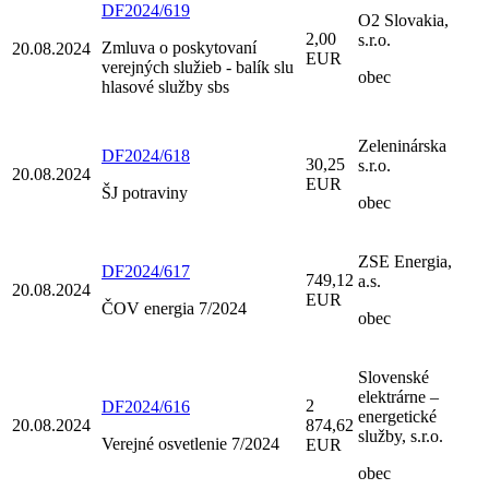
DF2024/619
O2 Slovakia,
2,00
s.r.o.
Zmluva o poskytovaní
20.08.2024
EUR
verejných služieb - balík slu
obec
hlasové služby sbs
Zeleninárska
DF2024/618
30,25
s.r.o.
20.08.2024
EUR
ŠJ potraviny
obec
ZSE Energia,
DF2024/617
749,12
a.s.
20.08.2024
EUR
ČOV energia 7/2024
obec
Slovenské
elektrárne –
2
DF2024/616
energetické
20.08.2024
874,62
služby, s.r.o.
Verejné osvetlenie 7/2024
EUR
obec