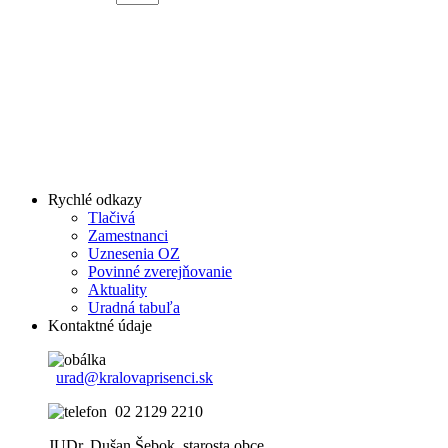
Rychlé odkazy
Tlačivá
Zamestnanci
Uznesenia OZ
Povinné zverejňovanie
Aktuality
Uradná tabuľa
Kontaktné údaje
urad@kralovaprisenci.sk
02 2129 2210
JUDr. Dušan Šebok, starosta obce