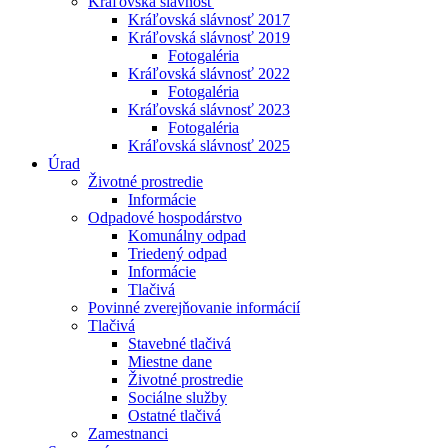
Kráľovská slávnosť
Kráľovská slávnosť 2017
Kráľovská slávnosť 2019
Fotogaléria
Kráľovská slávnosť 2022
Fotogaléria
Kráľovská slávnosť 2023
Fotogaléria
Kráľovská slávnosť 2025
Úrad
Životné prostredie
Informácie
Odpadové hospodárstvo
Komunálny odpad
Triedený odpad
Informácie
Tlačivá
Povinné zverejňovanie informácií
Tlačivá
Stavebné tlačivá
Miestne dane
Životné prostredie
Sociálne služby
Ostatné tlačivá
Zamestnanci