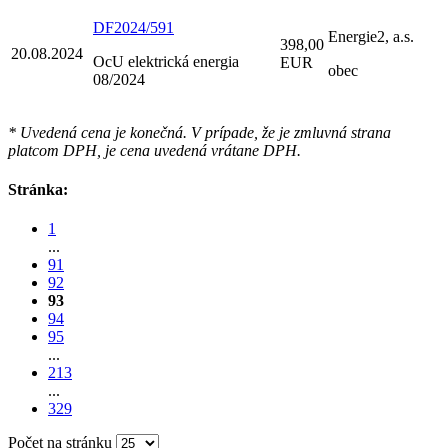
DF2024/591
Energie2, a.s.
398,00
20.08.2024
OcU elektrická energia
EUR
obec
08/2024
* Uvedená cena je konečná. V prípade, že je zmluvná strana
platcom DPH, je cena uvedená vrátane DPH.
Stránka:
1
...
91
92
93
94
95
...
213
...
329
Počet na stránku