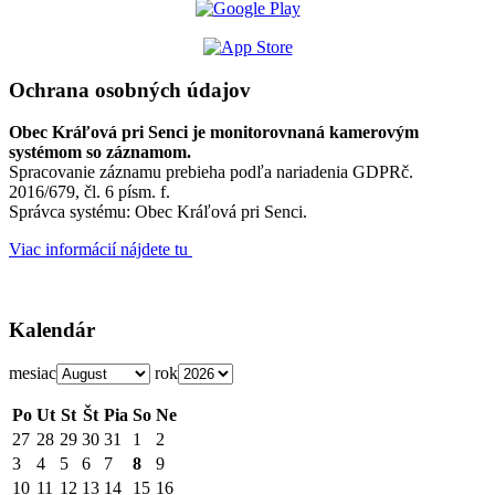
Ochrana osobných údajov
Obec Kráľová pri Senci je monitorovnaná kamerovým
systémom so záznamom.
Spracovanie záznamu prebieha podľa nariadenia GDPRč.
2016/679, čl. 6 písm. f.
Správca systému: Obec Kráľová pri Senci.
Viac informácií nájdete tu
Kalendár
mesiac
rok
Po
Ut
St
Št
Pia
So
Ne
27
28
29
30
31
1
2
3
4
5
6
7
8
9
10
11
12
13
14
15
16