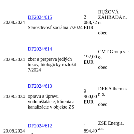
RUŽOVÁ
2
DF2024/615
ZÁHRADA n.
20.08.2024
088,72
o.
Starostlivosť sociálna 7/2024
EUR
obec
DF2024/614
CMT Group s. r.
192,00
o.
zber a praprava jedlých
20.08.2024
EUR
tukov, biologicky rozložit
obec
7/2024
DF2024/613
DEKA therm s.
9
r. o.
opravu a úpravu
20.08.2024
960,00
vodoinštalácie, kúrenia a
EUR
obec
kanalizácie v objekte ZS
ZSE Energia,
1
DF2024/612
a.s.
20.08.2024
894,49