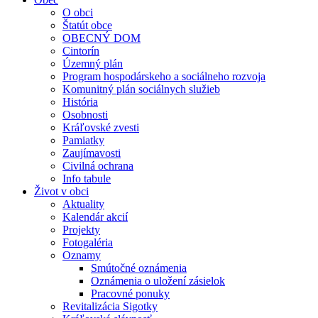
O obci
Štatút obce
OBECNÝ DOM
Cintorín
Územný plán
Program hospodárskeho a sociálneho rozvoja
Komunitný plán sociálnych služieb
História
Osobnosti
Kráľovské zvesti
Pamiatky
Zaujímavosti
Civilná ochrana
Info tabule
Život v obci
Aktuality
Kalendár akcií
Projekty
Fotogaléria
Oznamy
Smútočné oznámenia
Oznámenia o uložení zásielok
Pracovné ponuky
Revitalizácia Sigotky