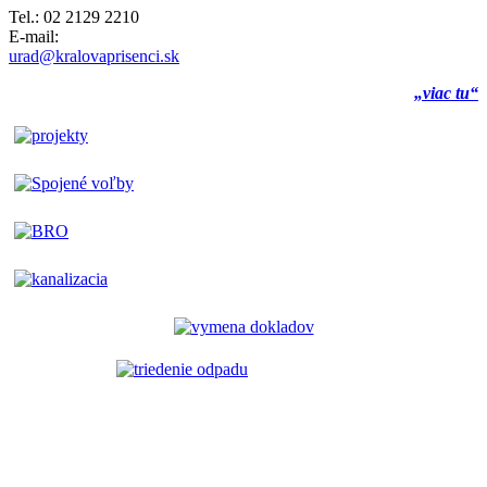
Tel.: 02 2129 2210
E-mail:
urad@kralovaprisenci.sk
„viac tu“