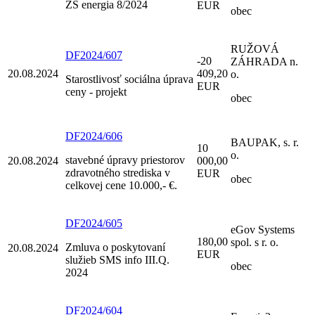
ZŠ energia 8/2024
EUR
obec
RUŽOVÁ
DF2024/607
-20
ZÁHRADA n.
20.08.2024
409,20
o.
Starostlivosť sociálna úprava
EUR
ceny - projekt
obec
DF2024/606
BAUPAK, s. r.
10
o.
stavebné úpravy priestorov
20.08.2024
000,00
zdravotného strediska v
EUR
obec
celkovej cene 10.000,- €.
DF2024/605
eGov Systems
180,00
spol. s r. o.
Zmluva o poskytovaní
20.08.2024
EUR
služieb SMS info III.Q.
obec
2024
DF2024/604