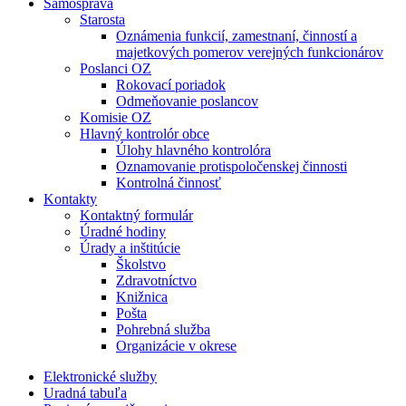
Samospráva
Starosta
Oznámenia funkcií, zamestnaní, činností a
majetkových pomerov verejných funkcionárov
Poslanci OZ
Rokovací poriadok
Odmeňovanie poslancov
Komisie OZ
Hlavný kontrolór obce
Úlohy hlavného kontrolóra
Oznamovanie protispoločenskej činnosti
Kontrolná činnosť
Kontakty
Kontaktný formulár
Úradné hodiny
Úrady a inštitúcie
Školstvo
Zdravotníctvo
Knižnica
Pošta
Pohrebná služba
Organizácie v okrese
Elektronické služby
Uradná tabuľa