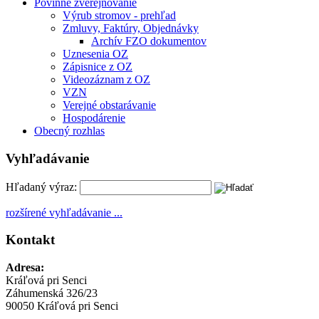
Povinné zverejňovanie
Výrub stromov - prehľad
Zmluvy, Faktúry, Objednávky
Archív FZO dokumentov
Uznesenia OZ
Zápisnice z OZ
Videozáznam z OZ
VZN
Verejné obstarávanie
Hospodárenie
Obecný rozhlas
Vyhľadávanie
Hľadaný výraz:
rozšírené vyhľadávanie ...
Kontakt
Adresa:
Kráľová pri Senci
Záhumenská 326/23
90050 Kráľová pri Senci