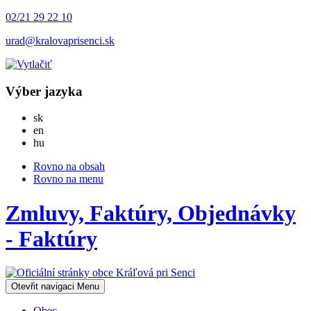
02/21 29 22 10
urad@kralovaprisenci.sk
Výber jazyka
Slovensky
sk
English
en
Magyar
hu
Rovno na obsah
Rovno na menu
Zmluvy, Faktúry, Objednávky
- Faktúry
Otevřit navigaci
Menu
Obec