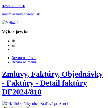
02/21 29 22 10
urad@kralovaprisenci.sk
Výber jazyka
Slovensky
sk
English
en
Magyar
hu
Rovno na obsah
Rovno na menu
Zmluvy, Faktúry, Objednávky
- Faktúry - Detail faktúry
DF2024/818