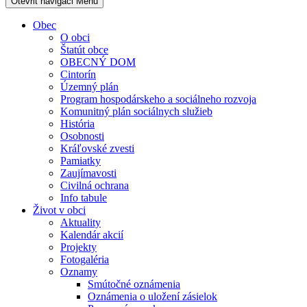
Otevřit navigaci
Menu
Obec
O obci
Štatút obce
OBECNÝ DOM
Cintorín
Územný plán
Program hospodárskeho a sociálneho rozvoja
Komunitný plán sociálnych služieb
História
Osobnosti
Kráľovské zvesti
Pamiatky
Zaujímavosti
Civilná ochrana
Info tabule
Život v obci
Aktuality
Kalendár akcií
Projekty
Fotogaléria
Oznamy
Smútočné oznámenia
Oznámenia o uložení zásielok