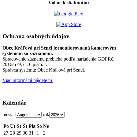
Voľne k stiahnutiu:
Ochrana osobných údajov
Obec Kráľová pri Senci je monitorovnaná kamerovým
systémom so záznamom.
Spracovanie záznamu prebieha podľa nariadenia GDPRč.
2016/679, čl. 6 písm. f.
Správca systému: Obec Kráľová pri Senci.
Viac informácií nájdete tu
Kalendár
mesiac
rok
Po
Ut
St
Št
Pia
So
Ne
27
28
29
30
31
1
2