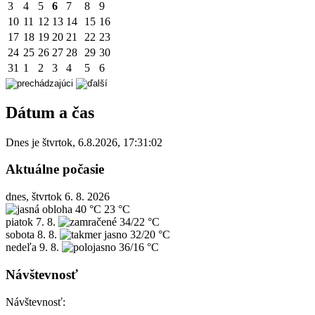
3
4
5
6
7
8
9
10
11
12
13
14
15
16
17
18
19
20
21
22
23
24
25
26
27
28
29
30
31
1
2
3
4
5
6
Dátum a čas
Dnes je
štvrtok
,
6.8.2026
,
17:31:02
Aktuálne počasie
dnes, štvrtok 6. 8. 2026
40 °C
23 °C
piatok
7. 8.
34/22 °C
sobota
8. 8.
32/20 °C
nedeľa
9. 8.
36/16 °C
Návštevnosť
Návštevnosť: