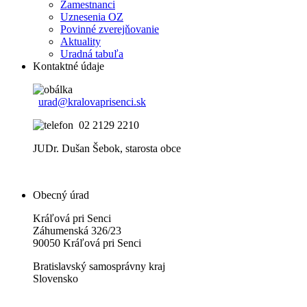
Zamestnanci
Uznesenia OZ
Povinné zverejňovanie
Aktuality
Uradná tabuľa
Kontaktné údaje
urad@kralovaprisenci.sk
02 2129 2210
JUDr. Dušan Šebok, starosta obce
Obecný úrad
Kráľová pri Senci
Záhumenská 326/23
90050 Kráľová pri Senci
Bratislavský samosprávny kraj
Slovensko