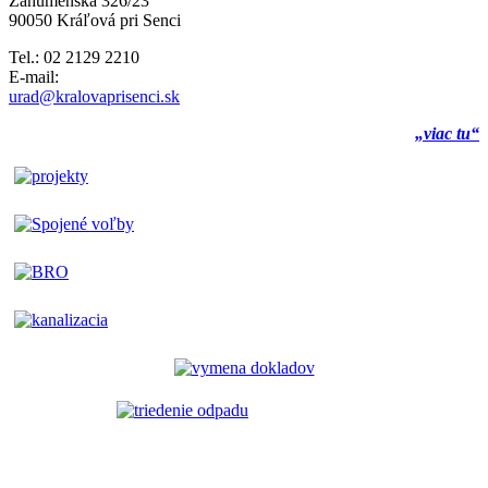
Záhumenská 326/23
90050 Kráľová pri Senci
Tel.: 02 2129 2210
E-mail:
urad@kralovaprisenci.sk
„viac tu“