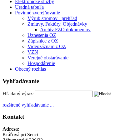
Elektronické služby
Uradná tabuľa
Povinné zverejňovanie
Výrub stromov - prehľad
Zmluvy, Faktúry, Objednávky
Archív FZO dokumentov
Uznesenia OZ
Zápisnice z OZ
Videozáznam z OZ
VZN
Verejné obstarávanie
Hospodárenie
Obecný rozhlas
Vyhľadávanie
Hľadaný výraz:
rozšírené vyhľadávanie ...
Kontakt
Adresa:
Kráľová pri Senci