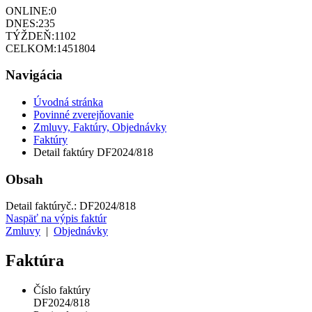
ONLINE:
0
DNES:
235
TÝŽDEŇ:
1102
CELKOM:
1451804
Navigácia
Úvodná stránka
Povinné zverejňovanie
Zmluvy, Faktúry, Objednávky
Faktúry
Detail faktúry DF2024/818
Obsah
Detail faktúry
č.:
DF2024/818
Naspäť na výpis faktúr
Zmluvy
|
Objednávky
Faktúra
Číslo faktúry
DF2024/818