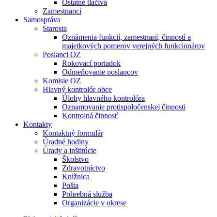
Ostatné tlačivá
Zamestnanci
Samospráva
Starosta
Oznámenia funkcií, zamestnaní, činností a
majetkových pomerov verejných funkcionárov
Poslanci OZ
Rokovací poriadok
Odmeňovanie poslancov
Komisie OZ
Hlavný kontrolór obce
Úlohy hlavného kontrolóra
Oznamovanie protispoločenskej činnosti
Kontrolná činnosť
Kontakty
Kontaktný formulár
Úradné hodiny
Úrady a inštitúcie
Školstvo
Zdravotníctvo
Knižnica
Pošta
Pohrebná služba
Organizácie v okrese