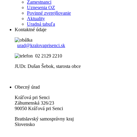
Zamestnanci
Uznesenia OZ
Povinné zverejňovanie
Aktuality
Uradná tabuľa
Kontaktné údaje
urad@kralovaprisenci.sk
02 2129 2210
JUDr. Dušan Šebok, starosta obce
Obecný úrad
Kráľová pri Senci
Záhumenská 326/23
90050 Kráľová pri Senci
Bratislavský samosprávny kraj
Slovensko