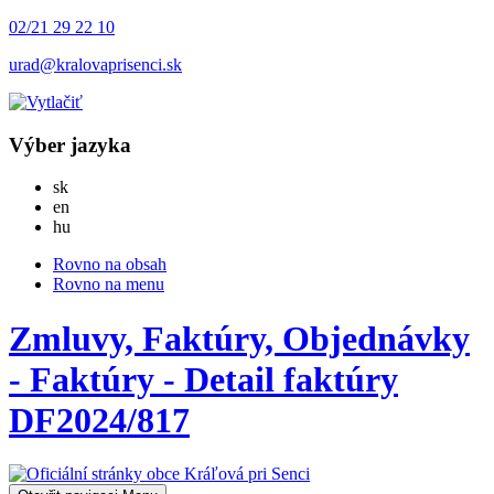
02/21 29 22 10
urad@kralovaprisenci.sk
Výber jazyka
Slovensky
sk
English
en
Magyar
hu
Rovno na obsah
Rovno na menu
Zmluvy, Faktúry, Objednávky
- Faktúry - Detail faktúry
DF2024/817