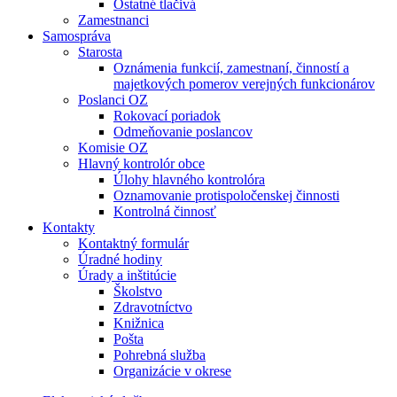
Ostatné tlačivá
Zamestnanci
Samospráva
Starosta
Oznámenia funkcií, zamestnaní, činností a
majetkových pomerov verejných funkcionárov
Poslanci OZ
Rokovací poriadok
Odmeňovanie poslancov
Komisie OZ
Hlavný kontrolór obce
Úlohy hlavného kontrolóra
Oznamovanie protispoločenskej činnosti
Kontrolná činnosť
Kontakty
Kontaktný formulár
Úradné hodiny
Úrady a inštitúcie
Školstvo
Zdravotníctvo
Knižnica
Pošta
Pohrebná služba
Organizácie v okrese