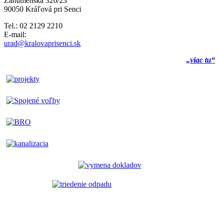
Záhumenská 326/23
90050 Kráľová pri Senci
Tel.: 02 2129 2210
E-mail:
urad@kralovaprisenci.sk
„viac tu“