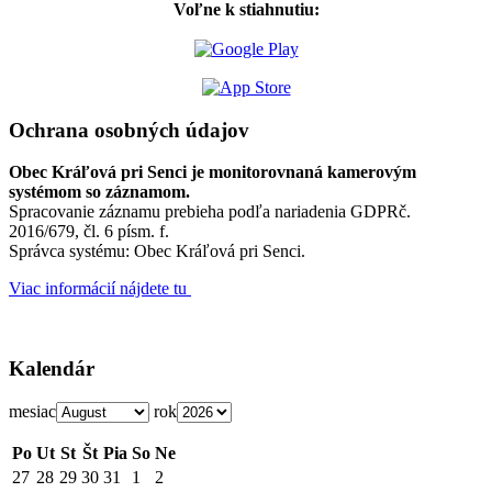
Voľne k stiahnutiu:
Ochrana osobných údajov
Obec Kráľová pri Senci je monitorovnaná kamerovým
systémom so záznamom.
Spracovanie záznamu prebieha podľa nariadenia GDPRč.
2016/679, čl. 6 písm. f.
Správca systému: Obec Kráľová pri Senci.
Viac informácií nájdete tu
Kalendár
mesiac
rok
Po
Ut
St
Št
Pia
So
Ne
27
28
29
30
31
1
2