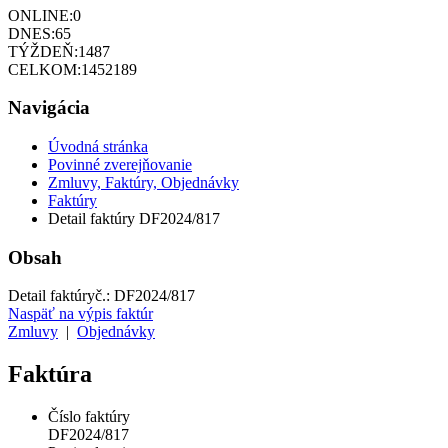
ONLINE:
0
DNES:
65
TÝŽDEŇ:
1487
CELKOM:
1452189
Navigácia
Úvodná stránka
Povinné zverejňovanie
Zmluvy, Faktúry, Objednávky
Faktúry
Detail faktúry DF2024/817
Obsah
Detail faktúry
č.:
DF2024/817
Naspäť na výpis faktúr
Zmluvy
|
Objednávky
Faktúra
Číslo faktúry
DF2024/817