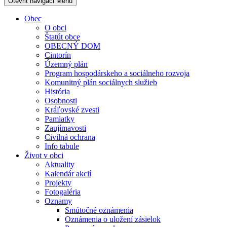
Otevřit navigaci
Menu
Obec
O obci
Štatút obce
OBECNÝ DOM
Cintorín
Územný plán
Program hospodárskeho a sociálneho rozvoja
Komunitný plán sociálnych služieb
História
Osobnosti
Kráľovské zvesti
Pamiatky
Zaujímavosti
Civilná ochrana
Info tabule
Život v obci
Aktuality
Kalendár akcií
Projekty
Fotogaléria
Oznamy
Smútočné oznámenia
Oznámenia o uložení zásielok