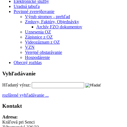
Elektronické služby
Uradná tabuľa
Povinné zverejňovanie
Výrub stromov - prehľad
Zmluvy, Faktúry, Objednávky
Archív FZO dokumentov
Uznesenia OZ
Zápisnice z OZ
Videozáznam z OZ
VZN
Verejné obstarávanie
Hospodárenie
Obecný rozhlas
Vyhľadávanie
Hľadaný výraz:
rozšírené vyhľadávanie ...
Kontakt
Adresa:
Kráľová pri Senci