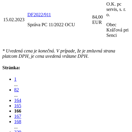
O.K. pc
servis, s. r.
DF2022/911
o.
84,00
15.02.2023
EUR
Správa PC 11/2022 OCU
Obec
Kráľová pri
Senci
* Uvedená cena je konečná. V prípade, že je zmluvná strana
platcom DPH, je cena uvedená vrátane DPH.
Stránka:
1
...
82
...
164
165
166
167
168
...