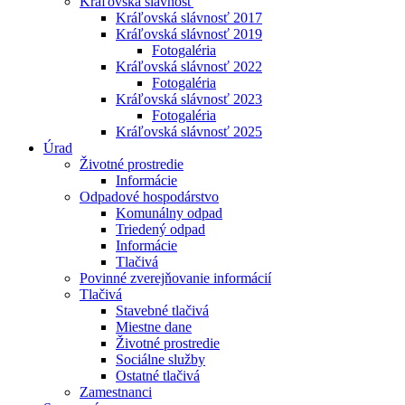
Kráľovská slávnosť
Kráľovská slávnosť 2017
Kráľovská slávnosť 2019
Fotogaléria
Kráľovská slávnosť 2022
Fotogaléria
Kráľovská slávnosť 2023
Fotogaléria
Kráľovská slávnosť 2025
Úrad
Životné prostredie
Informácie
Odpadové hospodárstvo
Komunálny odpad
Triedený odpad
Informácie
Tlačivá
Povinné zverejňovanie informácií
Tlačivá
Stavebné tlačivá
Miestne dane
Životné prostredie
Sociálne služby
Ostatné tlačivá
Zamestnanci