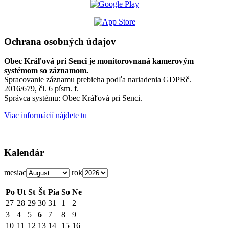
Ochrana osobných údajov
Obec Kráľová pri Senci je monitorovnaná kamerovým
systémom so záznamom.
Spracovanie záznamu prebieha podľa nariadenia GDPRč.
2016/679, čl. 6 písm. f.
Správca systému: Obec Kráľová pri Senci.
Viac informácií nájdete tu
Kalendár
mesiac
rok
Po
Ut
St
Št
Pia
So
Ne
27
28
29
30
31
1
2
3
4
5
6
7
8
9
10
11
12
13
14
15
16