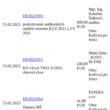
Mgr. Ing.
Katarína
DF2022/916
Šašková -
600,00
audítor
poskytovanie audítorských
15.02.2023
EUR
služieb overenie KUZ 2021 a VS
Obec
2021
Kráľová pri
Senci
Matej Salay
, KONT -
DF2022/915
BLESK
240,00
15.02.2023
KO vývoz VKO 11/2022
EUR
Obec
zberový dvor
Kráľová pri
Senci
PAPERA
s.r.o.
DF2022/914
41,88
15.02.2023
Obec
EUR
čiistiace MŠ
Kráľová pri