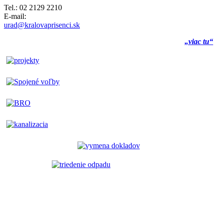
Tel.: 02 2129 2210
E-mail:
urad@kralovaprisenci.sk
„viac tu“