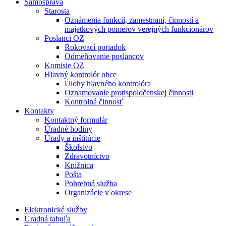
Samospráva
Starosta
Oznámenia funkcií, zamestnaní, činností a
majetkových pomerov verejných funkcionárov
Poslanci OZ
Rokovací poriadok
Odmeňovanie poslancov
Komisie OZ
Hlavný kontrolór obce
Úlohy hlavného kontrolóra
Oznamovanie protispoločenskej činnosti
Kontrolná činnosť
Kontakty
Kontaktný formulár
Úradné hodiny
Úrady a inštitúcie
Školstvo
Zdravotníctvo
Knižnica
Pošta
Pohrebná služba
Organizácie v okrese
Elektronické služby
Uradná tabuľa