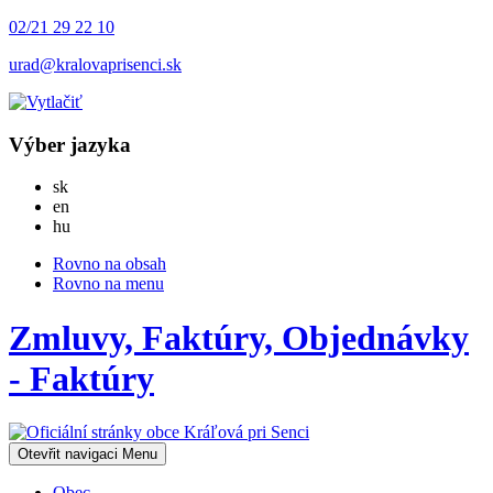
02/21 29 22 10
urad@kralovaprisenci.sk
Výber jazyka
Slovensky
sk
English
en
Magyar
hu
Rovno na obsah
Rovno na menu
Zmluvy, Faktúry, Objednávky
- Faktúry
Otevřit navigaci
Menu
Obec