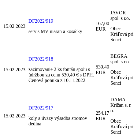
JAVOR
spol. s r.o.
DF2022/919
167,00
15.02.2023
Obec
EUR
servis MV nissan a kosačky
Kráľová pri
Senci
BEGRA
DF2022/918
spol. s r.o.
530,40
zazimovanie 2 ks fontán spolu s
15.02.2023
Obec
EUR
údržbou za cenu 530,40 € s DPH.
Kráľová pri
Cenová ponuka z 10.11.2022
Senci
DAMA
Križan s. r.
DF2022/917
o.
254,17
15.02.2023
koly a úväzy výsadba stromov
EUR
Obec
dedina
Kráľová pri
Senci