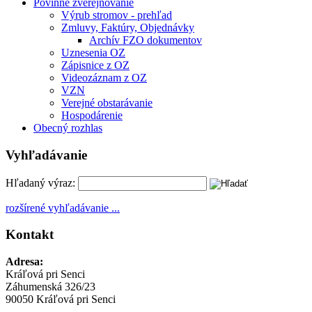
Povinné zverejňovanie
Výrub stromov - prehľad
Zmluvy, Faktúry, Objednávky
Archív FZO dokumentov
Uznesenia OZ
Zápisnice z OZ
Videozáznam z OZ
VZN
Verejné obstarávanie
Hospodárenie
Obecný rozhlas
Vyhľadávanie
Hľadaný výraz:
rozšírené vyhľadávanie ...
Kontakt
Adresa:
Kráľová pri Senci
Záhumenská 326/23
90050 Kráľová pri Senci