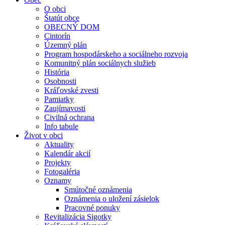
O obci
Štatút obce
OBECNÝ DOM
Cintorín
Územný plán
Program hospodárskeho a sociálneho rozvoja
Komunitný plán sociálnych služieb
História
Osobnosti
Kráľovské zvesti
Pamiatky
Zaujímavosti
Civilná ochrana
Info tabule
Život v obci
Aktuality
Kalendár akcií
Projekty
Fotogaléria
Oznamy
Smútočné oznámenia
Oznámenia o uložení zásielok
Pracovné ponuky
Revitalizácia Sigotky