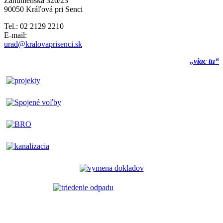
Záhumenská 326/23
90050 Kráľová pri Senci
Tel.: 02 2129 2210
E-mail:
urad@kralovaprisenci.sk
„viac tu“