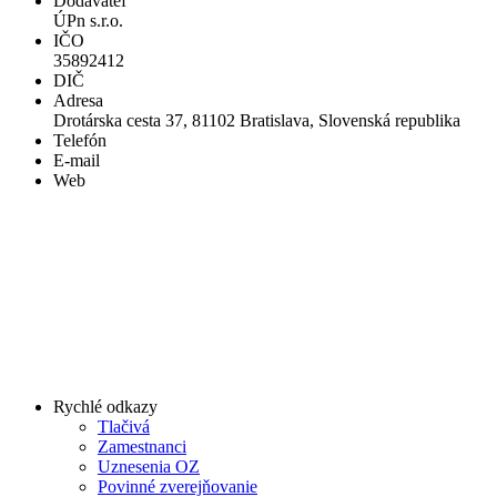
Dodávateľ
ÚPn s.r.o.
IČO
35892412
DIČ
Adresa
Drotárska cesta 37, 81102 Bratislava, Slovenská republika
Telefón
E-mail
Web
Rychlé odkazy
Tlačivá
Zamestnanci
Uznesenia OZ
Povinné zverejňovanie