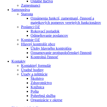
Ostatné tlačivá
Zamestnanci
Samospráva
Starosta
Oznámenia funkcií, zamestnaní, činností a
majetkových pomerov verejných funkcionárov
Poslanci OZ
Rokovací poriadok
Odmeňovanie poslancov
Komisie OZ
Hlavný kontrolór obce
Úlohy hlavného kontrolóra
Oznamovanie protispoločenskej činnosti
Kontrolná činnosť
Kontakty
Kontaktný formulár
Úradné hodiny
Úrady a inštitúcie
Školstvo
Zdravotníctvo
Knižnica
Pošta
Pohrebná služba
Organizácie v okrese