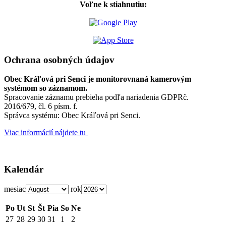
Voľne k stiahnutiu:
Ochrana osobných údajov
Obec Kráľová pri Senci je monitorovnaná kamerovým
systémom so záznamom.
Spracovanie záznamu prebieha podľa nariadenia GDPRč.
2016/679, čl. 6 písm. f.
Správca systému: Obec Kráľová pri Senci.
Viac informácií nájdete tu
Kalendár
mesiac
rok
Po
Ut
St
Št
Pia
So
Ne
27
28
29
30
31
1
2