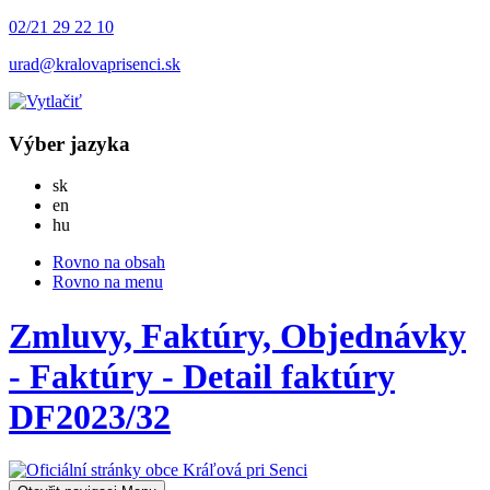
02/21 29 22 10
urad@kralovaprisenci.sk
Výber jazyka
Slovensky
sk
English
en
Magyar
hu
Rovno na obsah
Rovno na menu
Zmluvy, Faktúry, Objednávky
- Faktúry - Detail faktúry
DF2023/32