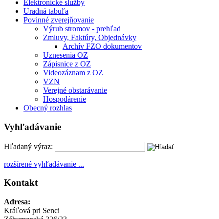
Elektronické služby
Uradná tabuľa
Povinné zverejňovanie
Výrub stromov - prehľad
Zmluvy, Faktúry, Objednávky
Archív FZO dokumentov
Uznesenia OZ
Zápisnice z OZ
Videozáznam z OZ
VZN
Verejné obstarávanie
Hospodárenie
Obecný rozhlas
Vyhľadávanie
Hľadaný výraz:
rozšírené vyhľadávanie ...
Kontakt
Adresa:
Kráľová pri Senci