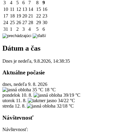
3
4
5
6
7
8
9
10
11
12
13
14
15
16
17
18
19
20
21
22
23
24
25
26
27
28
29
30
31
1
2
3
4
5
6
Dátum a čas
Dnes je
nedeľa
,
9.8.2026
,
14:38:35
Aktuálne počasie
dnes, nedeľa 9. 8. 2026
35 °C
18 °C
pondelok
10. 8.
39/19 °C
utorok
11. 8.
34/22 °C
streda
12. 8.
32/18 °C
Návštevnosť
Návštevnosť: