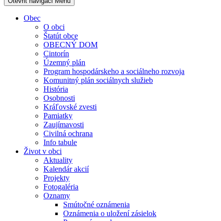
Otevřit navigaci
Menu
Obec
O obci
Štatút obce
OBECNÝ DOM
Cintorín
Územný plán
Program hospodárskeho a sociálneho rozvoja
Komunitný plán sociálnych služieb
História
Osobnosti
Kráľovské zvesti
Pamiatky
Zaujímavosti
Civilná ochrana
Info tabule
Život v obci
Aktuality
Kalendár akcií
Projekty
Fotogaléria
Oznamy
Smútočné oznámenia
Oznámenia o uložení zásielok