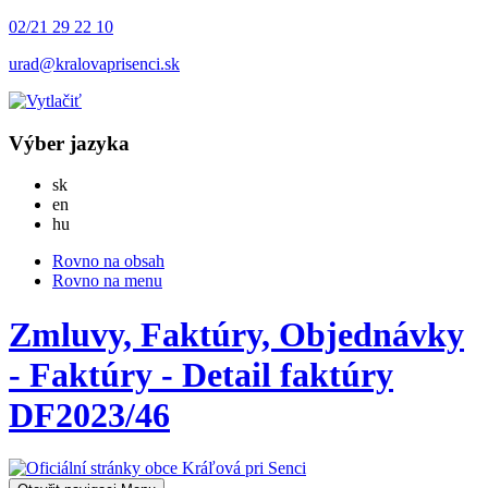
02/21 29 22 10
urad@kralovaprisenci.sk
Výber jazyka
Slovensky
sk
English
en
Magyar
hu
Rovno na obsah
Rovno na menu
Zmluvy, Faktúry, Objednávky
- Faktúry - Detail faktúry
DF2023/46