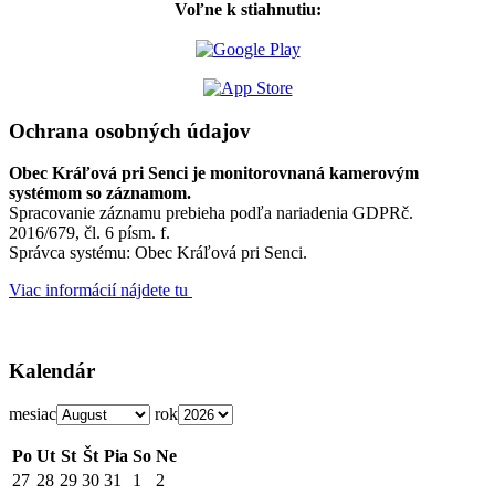
Voľne k stiahnutiu:
Ochrana osobných údajov
Obec Kráľová pri Senci je monitorovnaná kamerovým
systémom so záznamom.
Spracovanie záznamu prebieha podľa nariadenia GDPRč.
2016/679, čl. 6 písm. f.
Správca systému: Obec Kráľová pri Senci.
Viac informácií nájdete tu
Kalendár
mesiac
rok
Po
Ut
St
Št
Pia
So
Ne
27
28
29
30
31
1
2