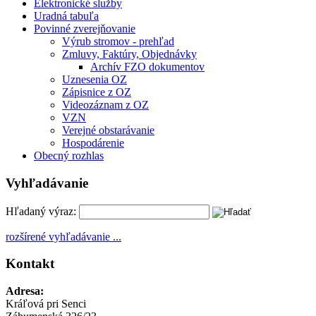
Elektronické služby
Uradná tabuľa
Povinné zverejňovanie
Výrub stromov - prehľad
Zmluvy, Faktúry, Objednávky
Archív FZO dokumentov
Uznesenia OZ
Zápisnice z OZ
Videozáznam z OZ
VZN
Verejné obstarávanie
Hospodárenie
Obecný rozhlas
Vyhľadávanie
Hľadaný výraz:
rozšírené vyhľadávanie ...
Kontakt
Adresa:
Kráľová pri Senci