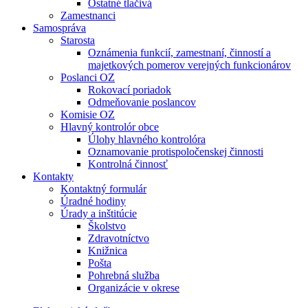
Ostatné tlačivá
Zamestnanci
Samospráva
Starosta
Oznámenia funkcií, zamestnaní, činností a
majetkových pomerov verejných funkcionárov
Poslanci OZ
Rokovací poriadok
Odmeňovanie poslancov
Komisie OZ
Hlavný kontrolór obce
Úlohy hlavného kontrolóra
Oznamovanie protispoločenskej činnosti
Kontrolná činnosť
Kontakty
Kontaktný formulár
Úradné hodiny
Úrady a inštitúcie
Školstvo
Zdravotníctvo
Knižnica
Pošta
Pohrebná služba
Organizácie v okrese