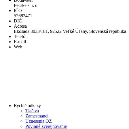
Dodávateľ
Fecske s. r. o.
IČO
52682471
DIČ
Adresa
Ekosada 3033/181, 92522 Veľké Úľany, Slovenská republika
Telefón
E-mail
Web
Rychlé odkazy
Tlačivá
Zamestnanci
Uznesenia OZ
Povinné zverejňovanie