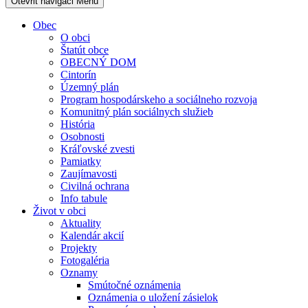
Otevřit navigaci
Menu
Obec
O obci
Štatút obce
OBECNÝ DOM
Cintorín
Územný plán
Program hospodárskeho a sociálneho rozvoja
Komunitný plán sociálnych služieb
História
Osobnosti
Kráľovské zvesti
Pamiatky
Zaujímavosti
Civilná ochrana
Info tabule
Život v obci
Aktuality
Kalendár akcií
Projekty
Fotogaléria
Oznamy
Smútočné oznámenia
Oznámenia o uložení zásielok