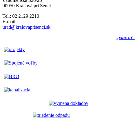
Záhumenská 326/23
90050 Kráľová pri Senci
Tel.: 02 2129 2210
E-mail:
urad@kralovaprisenci.sk
„viac tu“