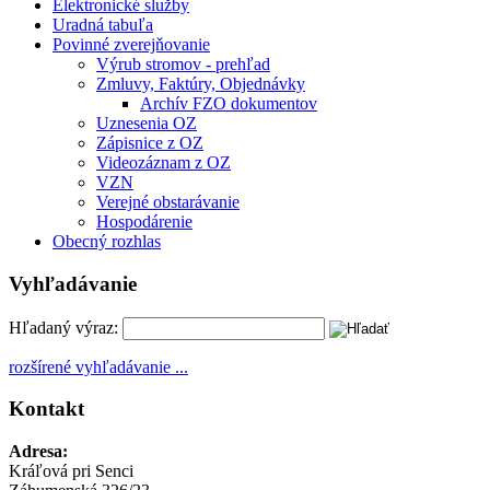
Elektronické služby
Uradná tabuľa
Povinné zverejňovanie
Výrub stromov - prehľad
Zmluvy, Faktúry, Objednávky
Archív FZO dokumentov
Uznesenia OZ
Zápisnice z OZ
Videozáznam z OZ
VZN
Verejné obstarávanie
Hospodárenie
Obecný rozhlas
Vyhľadávanie
Hľadaný výraz:
rozšírené vyhľadávanie ...
Kontakt
Adresa:
Kráľová pri Senci