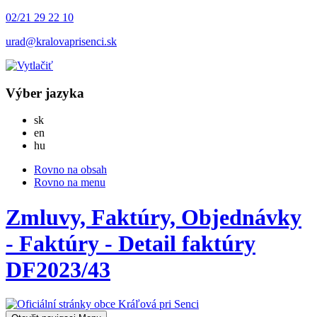
02/21 29 22 10
urad@kralovaprisenci.sk
Výber jazyka
Slovensky
sk
English
en
Magyar
hu
Rovno na obsah
Rovno na menu
Zmluvy, Faktúry, Objednávky
- Faktúry - Detail faktúry
DF2023/43