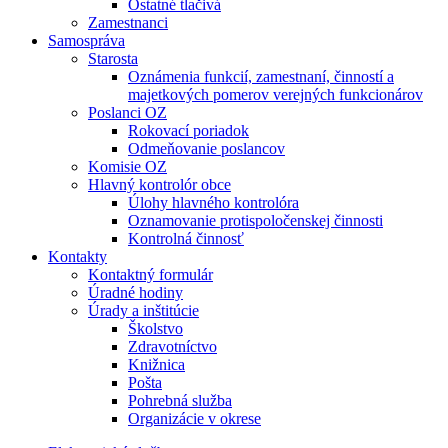
Ostatné tlačivá
Zamestnanci
Samospráva
Starosta
Oznámenia funkcií, zamestnaní, činností a
majetkových pomerov verejných funkcionárov
Poslanci OZ
Rokovací poriadok
Odmeňovanie poslancov
Komisie OZ
Hlavný kontrolór obce
Úlohy hlavného kontrolóra
Oznamovanie protispoločenskej činnosti
Kontrolná činnosť
Kontakty
Kontaktný formulár
Úradné hodiny
Úrady a inštitúcie
Školstvo
Zdravotníctvo
Knižnica
Pošta
Pohrebná služba
Organizácie v okrese