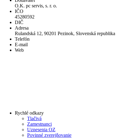
Dodávateľ
O.K. pc servis, s. r. o.
IČO
45280592
DIČ
Adresa
Rulandská 12, 90201 Pezinok, Slovenská republika
Telefón
E-mail
Web
Rychlé odkazy
Tlačivá
Zamestnanci
Uznesenia OZ
Povinné zverejňovanie