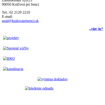
Záhumenská 326/23
90050 Kráľová pri Senci
Tel.: 02 2129 2210
E-mail:
urad@kralovaprisenci.sk
„viac tu“