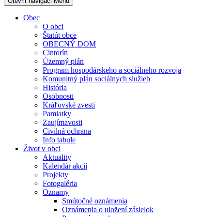
Otevřit navigaci
Menu
Obec
O obci
Štatút obce
OBECNÝ DOM
Cintorín
Územný plán
Program hospodárskeho a sociálneho rozvoja
Komunitný plán sociálnych služieb
História
Osobnosti
Kráľovské zvesti
Pamiatky
Zaujímavosti
Civilná ochrana
Info tabule
Život v obci
Aktuality
Kalendár akcií
Projekty
Fotogaléria
Oznamy
Smútočné oznámenia
Oznámenia o uložení zásielok