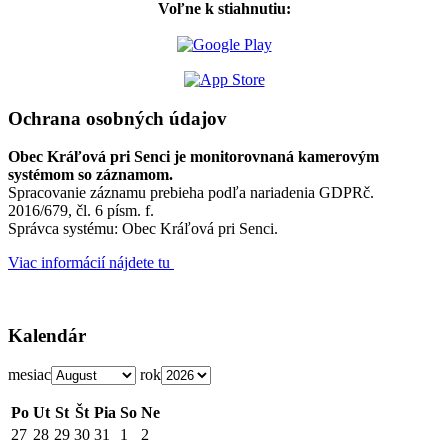
Voľne k stiahnutiu:
Ochrana osobných údajov
Obec Kráľová pri Senci je monitorovnaná kamerovým
systémom so záznamom.
Spracovanie záznamu prebieha podľa nariadenia GDPRč.
2016/679, čl. 6 písm. f.
Správca systému: Obec Kráľová pri Senci.
Viac informácií nájdete tu
Kalendár
mesiac
rok
Po
Ut
St
Št
Pia
So
Ne
27
28
29
30
31
1
2