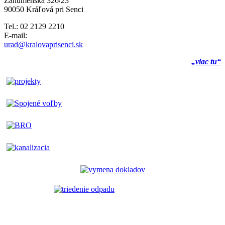
Záhumenská 326/23
90050 Kráľová pri Senci
Tel.: 02 2129 2210
E-mail:
urad@kralovaprisenci.sk
„viac tu“