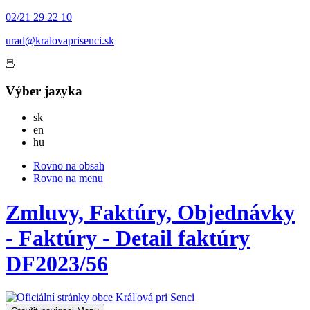
02/21 29 22 10
urad@kralovaprisenci.sk
Výber jazyka
Slovensky
sk
English
en
Magyar
hu
Rovno na obsah
Rovno na menu
Zmluvy, Faktúry, Objednávky
- Faktúry - Detail faktúry
DF2023/56