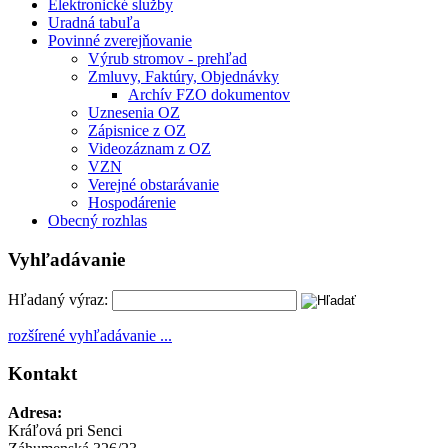
Elektronické služby
Uradná tabuľa
Povinné zverejňovanie
Výrub stromov - prehľad
Zmluvy, Faktúry, Objednávky
Archív FZO dokumentov
Uznesenia OZ
Zápisnice z OZ
Videozáznam z OZ
VZN
Verejné obstarávanie
Hospodárenie
Obecný rozhlas
Vyhľadávanie
Hľadaný výraz:
rozšírené vyhľadávanie ...
Kontakt
Adresa:
Kráľová pri Senci