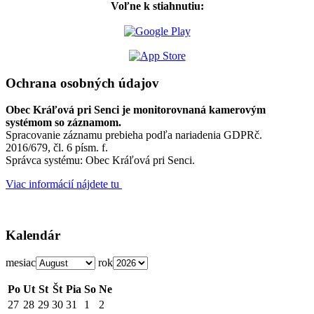
Voľne k stiahnutiu:
Ochrana osobných údajov
Obec Kráľová pri Senci je monitorovnaná kamerovým
systémom so záznamom.
Spracovanie záznamu prebieha podľa nariadenia GDPRč.
2016/679, čl. 6 písm. f.
Správca systému: Obec Kráľová pri Senci.
Viac informácií nájdete tu
Kalendár
mesiac
rok
Po
Ut
St
Št
Pia
So
Ne
27
28
29
30
31
1
2