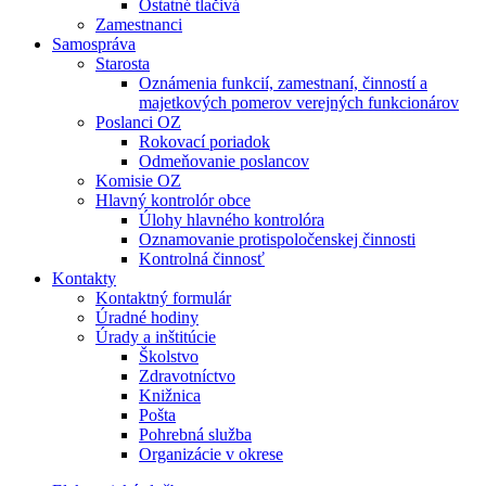
Ostatné tlačivá
Zamestnanci
Samospráva
Starosta
Oznámenia funkcií, zamestnaní, činností a
majetkových pomerov verejných funkcionárov
Poslanci OZ
Rokovací poriadok
Odmeňovanie poslancov
Komisie OZ
Hlavný kontrolór obce
Úlohy hlavného kontrolóra
Oznamovanie protispoločenskej činnosti
Kontrolná činnosť
Kontakty
Kontaktný formulár
Úradné hodiny
Úrady a inštitúcie
Školstvo
Zdravotníctvo
Knižnica
Pošta
Pohrebná služba
Organizácie v okrese