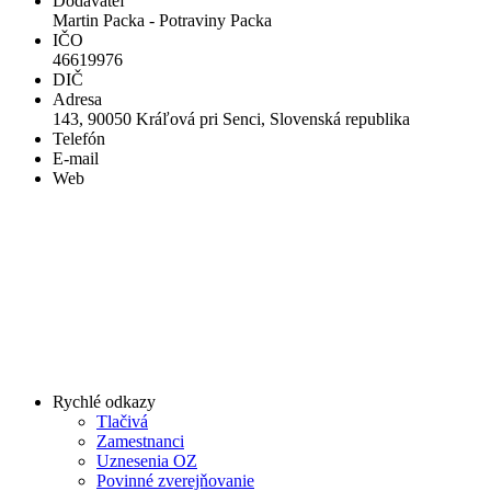
Dodávateľ
Martin Packa - Potraviny Packa
IČO
46619976
DIČ
Adresa
143, 90050 Kráľová pri Senci, Slovenská republika
Telefón
E-mail
Web
Rychlé odkazy
Tlačivá
Zamestnanci
Uznesenia OZ
Povinné zverejňovanie