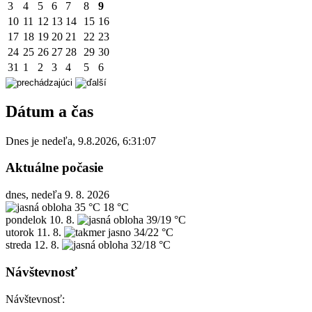
3
4
5
6
7
8
9
10
11
12
13
14
15
16
17
18
19
20
21
22
23
24
25
26
27
28
29
30
31
1
2
3
4
5
6
Dátum a čas
Dnes je
nedeľa
,
9.8.2026
,
6:31:07
Aktuálne počasie
dnes, nedeľa 9. 8. 2026
35 °C
18 °C
pondelok
10. 8.
39/19 °C
utorok
11. 8.
34/22 °C
streda
12. 8.
32/18 °C
Návštevnosť
Návštevnosť: