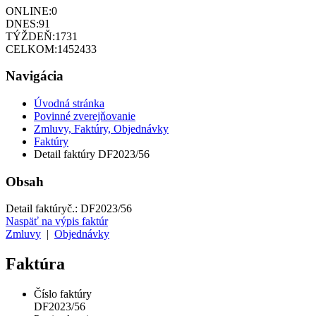
ONLINE:
0
DNES:
91
TÝŽDEŇ:
1731
CELKOM:
1452433
Navigácia
Úvodná stránka
Povinné zverejňovanie
Zmluvy, Faktúry, Objednávky
Faktúry
Detail faktúry DF2023/56
Obsah
Detail faktúry
č.:
DF2023/56
Naspäť na výpis faktúr
Zmluvy
|
Objednávky
Faktúra
Číslo faktúry
DF2023/56