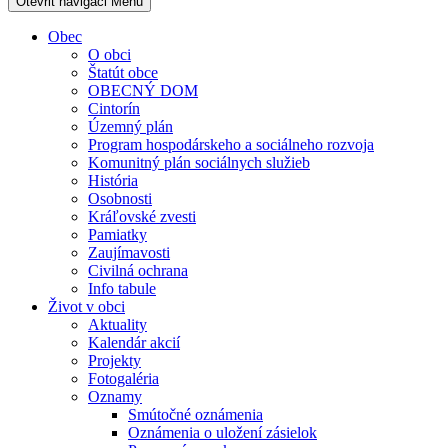
Otevřit navigaci
Menu
Obec
O obci
Štatút obce
OBECNÝ DOM
Cintorín
Územný plán
Program hospodárskeho a sociálneho rozvoja
Komunitný plán sociálnych služieb
História
Osobnosti
Kráľovské zvesti
Pamiatky
Zaujímavosti
Civilná ochrana
Info tabule
Život v obci
Aktuality
Kalendár akcií
Projekty
Fotogaléria
Oznamy
Smútočné oznámenia
Oznámenia o uložení zásielok