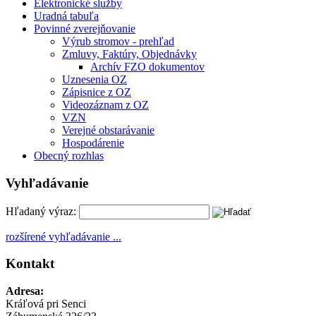
Elektronické služby
Uradná tabuľa
Povinné zverejňovanie
Výrub stromov - prehľad
Zmluvy, Faktúry, Objednávky
Archív FZO dokumentov
Uznesenia OZ
Zápisnice z OZ
Videozáznam z OZ
VZN
Verejné obstarávanie
Hospodárenie
Obecný rozhlas
Vyhľadávanie
Hľadaný výraz:
rozšírené vyhľadávanie ...
Kontakt
Adresa:
Kráľová pri Senci