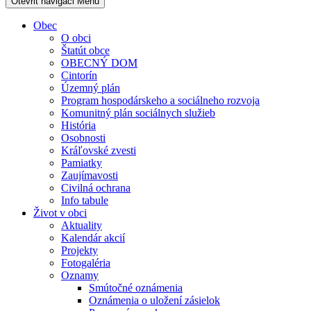
Otevřit navigaci
Menu
Obec
O obci
Štatút obce
OBECNÝ DOM
Cintorín
Územný plán
Program hospodárskeho a sociálneho rozvoja
Komunitný plán sociálnych služieb
História
Osobnosti
Kráľovské zvesti
Pamiatky
Zaujímavosti
Civilná ochrana
Info tabule
Život v obci
Aktuality
Kalendár akcií
Projekty
Fotogaléria
Oznamy
Smútočné oznámenia
Oznámenia o uložení zásielok