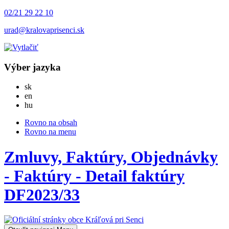
02/21 29 22 10
urad@kralovaprisenci.sk
Výber jazyka
Slovensky
sk
English
en
Magyar
hu
Rovno na obsah
Rovno na menu
Zmluvy, Faktúry, Objednávky
- Faktúry - Detail faktúry
DF2023/33