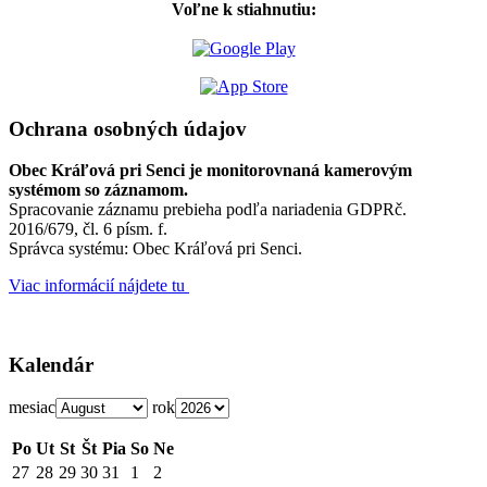
Voľne k stiahnutiu:
Ochrana osobných údajov
Obec Kráľová pri Senci je monitorovnaná kamerovým
systémom so záznamom.
Spracovanie záznamu prebieha podľa nariadenia GDPRč.
2016/679, čl. 6 písm. f.
Správca systému: Obec Kráľová pri Senci.
Viac informácií nájdete tu
Kalendár
mesiac
rok
Po
Ut
St
Št
Pia
So
Ne
27
28
29
30
31
1
2