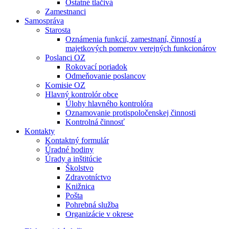
Ostatné tlačivá
Zamestnanci
Samospráva
Starosta
Oznámenia funkcií, zamestnaní, činností a
majetkových pomerov verejných funkcionárov
Poslanci OZ
Rokovací poriadok
Odmeňovanie poslancov
Komisie OZ
Hlavný kontrolór obce
Úlohy hlavného kontrolóra
Oznamovanie protispoločenskej činnosti
Kontrolná činnosť
Kontakty
Kontaktný formulár
Úradné hodiny
Úrady a inštitúcie
Školstvo
Zdravotníctvo
Knižnica
Pošta
Pohrebná služba
Organizácie v okrese