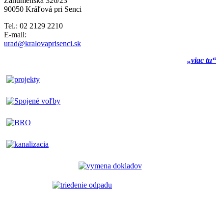
Záhumenská 326/23
90050 Kráľová pri Senci
Tel.: 02 2129 2210
E-mail:
urad@kralovaprisenci.sk
„viac tu“