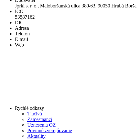
Dodávateľ
Jorki s. r. o., Maloboršanská ulica 389/63, 90050 Hrubá Borša
IČO
53587162
DIČ
Adresa
Telefón
E-mail
Web
Rychlé odkazy
Tlačivá
Zamestnanci
Uznesenia OZ
Povinné zverejňovanie
Aktuality