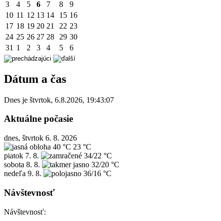
3
4
5
6
7
8
9
10
11
12
13
14
15
16
17
18
19
20
21
22
23
24
25
26
27
28
29
30
31
1
2
3
4
5
6
Dátum a čas
Dnes je
štvrtok
,
6.8.2026
,
19:43:07
Aktuálne počasie
dnes, štvrtok 6. 8. 2026
40 °C
23 °C
piatok
7. 8.
34/22 °C
sobota
8. 8.
32/20 °C
nedeľa
9. 8.
36/16 °C
Návštevnosť
Návštevnosť: