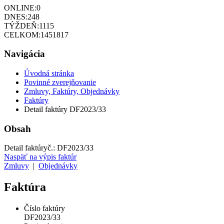
ONLINE:
0
DNES:
248
TÝŽDEŇ:
1115
CELKOM:
1451817
Navigácia
Úvodná stránka
Povinné zverejňovanie
Zmluvy, Faktúry, Objednávky
Faktúry
Detail faktúry DF2023/33
Obsah
Detail faktúry
č.:
DF2023/33
Naspäť na výpis faktúr
Zmluvy
|
Objednávky
Faktúra
Číslo faktúry
DF2023/33