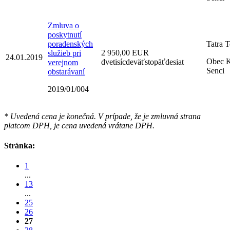
Zmluva o
poskytnutí
poradenských
Tatra T
2 950,00 EUR
služieb pri
24.01.2019
Obec K
dvetisícdeväťstopäťdesiat
verejnom
Senci
obstarávaní
2019/01/004
* Uvedená cena je konečná. V prípade, že je zmluvná strana
platcom DPH, je cena uvedená vrátane DPH.
Stránka:
1
...
13
...
25
26
27