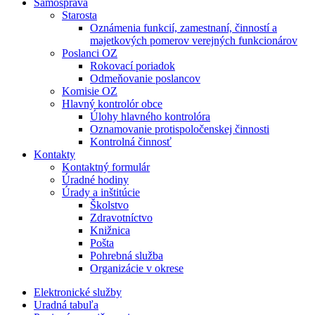
Samospráva
Starosta
Oznámenia funkcií, zamestnaní, činností a
majetkových pomerov verejných funkcionárov
Poslanci OZ
Rokovací poriadok
Odmeňovanie poslancov
Komisie OZ
Hlavný kontrolór obce
Úlohy hlavného kontrolóra
Oznamovanie protispoločenskej činnosti
Kontrolná činnosť
Kontakty
Kontaktný formulár
Úradné hodiny
Úrady a inštitúcie
Školstvo
Zdravotníctvo
Knižnica
Pošta
Pohrebná služba
Organizácie v okrese
Elektronické služby
Uradná tabuľa