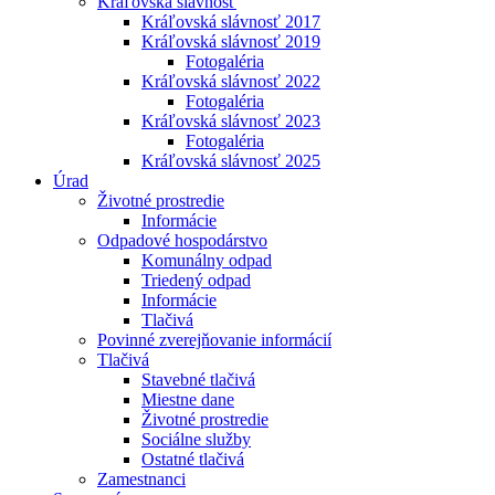
Kráľovská slávnosť
Kráľovská slávnosť 2017
Kráľovská slávnosť 2019
Fotogaléria
Kráľovská slávnosť 2022
Fotogaléria
Kráľovská slávnosť 2023
Fotogaléria
Kráľovská slávnosť 2025
Úrad
Životné prostredie
Informácie
Odpadové hospodárstvo
Komunálny odpad
Triedený odpad
Informácie
Tlačivá
Povinné zverejňovanie informácií
Tlačivá
Stavebné tlačivá
Miestne dane
Životné prostredie
Sociálne služby
Ostatné tlačivá
Zamestnanci