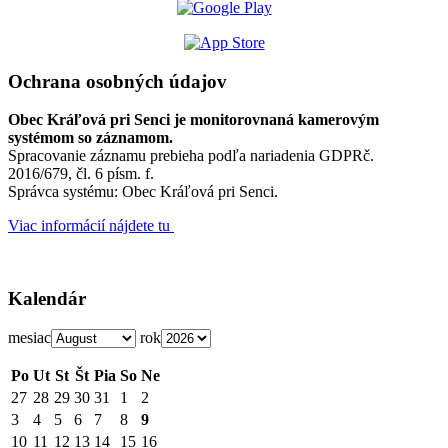
Ochrana osobných údajov
Obec Kráľová pri Senci je monitorovnaná kamerovým
systémom so záznamom.
Spracovanie záznamu prebieha podľa nariadenia GDPRč.
2016/679, čl. 6 písm. f.
Správca systému: Obec Kráľová pri Senci.
Viac informácií nájdete tu
Kalendár
mesiac
rok
Po
Ut
St
Št
Pia
So
Ne
27
28
29
30
31
1
2
3
4
5
6
7
8
9
10
11
12
13
14
15
16