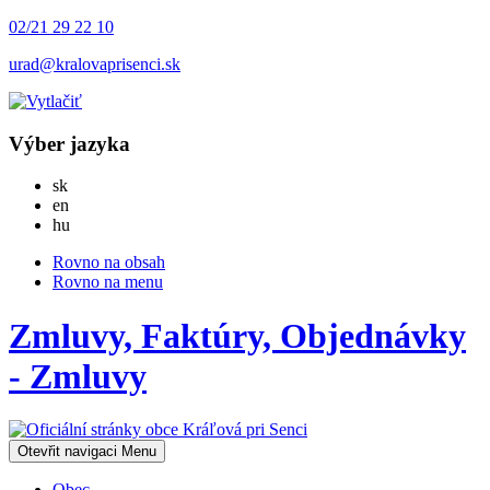
02/21 29 22 10
urad@kralovaprisenci.sk
Výber jazyka
Slovensky
sk
English
en
Magyar
hu
Rovno na obsah
Rovno na menu
Zmluvy, Faktúry, Objednávky
- Zmluvy
Otevřit navigaci
Menu
Obec