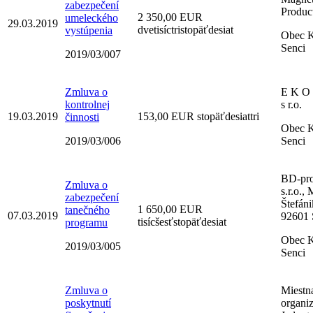
zabezpečení
Produc
2 350,00 EUR
umeleckého
29.03.2019
dvetisíctristopäťdesiat
vystúpenia
Obec K
Senci
2019/03/007
Zmluva o
E K O 
kontrolnej
s r.o.
19.03.2019
153,00 EUR stopäťdesiattri
činnosti
Obec K
2019/03/006
Senci
BD-pro
Zmluva o
s.r.o.,
zabezpečení
Štefáni
1 650,00 EUR
tanečného
07.03.2019
92601 
tisícšesťstopäťdesiat
programu
Obec K
2019/03/005
Senci
Zmluva o
Miestn
poskytnutí
organiz