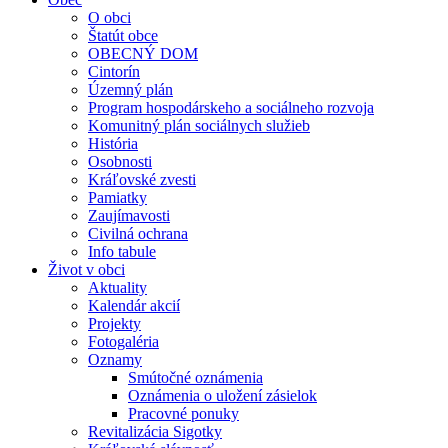
O obci
Štatút obce
OBECNÝ DOM
Cintorín
Územný plán
Program hospodárskeho a sociálneho rozvoja
Komunitný plán sociálnych služieb
História
Osobnosti
Kráľovské zvesti
Pamiatky
Zaujímavosti
Civilná ochrana
Info tabule
Život v obci
Aktuality
Kalendár akcií
Projekty
Fotogaléria
Oznamy
Smútočné oznámenia
Oznámenia o uložení zásielok
Pracovné ponuky
Revitalizácia Sigotky