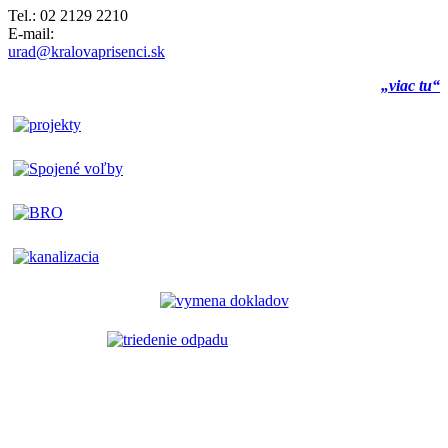
Tel.: 02 2129 2210
E-mail:
urad@kralovaprisenci.sk
„viac tu“