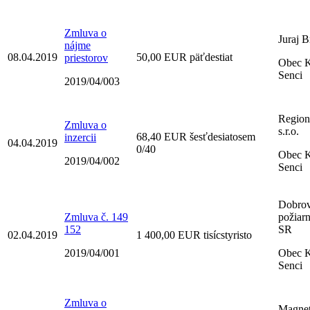
Zmluva o
Juraj B
nájme
08.04.2019
50,00 EUR päťdestiat
priestorov
Obec K
Senci
2019/04/003
Regio
Zmluva o
s.r.o.
68,40 EUR šesťdesiatosem
inzercii
04.04.2019
0/40
Obec K
2019/04/002
Senci
Dobro
Zmluva č. 149
požiar
152
SR
02.04.2019
1 400,00 EUR tisícstyristo
2019/04/001
Obec K
Senci
Zmluva o
Magnet