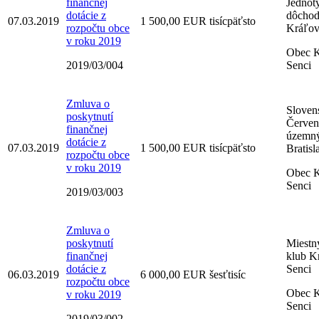
finančnej
Jednot
dotácie z
dôchod
07.03.2019
1 500,00 EUR tisícpäťsto
rozpočtu obce
Kráľove
v roku 2019
Obec K
2019/03/004
Senci
Zmluva o
Sloven
poskytnutí
Červen
finančnej
územný
dotácie z
07.03.2019
1 500,00 EUR tisícpäťsto
Bratisl
rozpočtu obce
v roku 2019
Obec K
Senci
2019/03/003
Zmluva o
poskytnutí
Miestn
finančnej
klub K
dotácie z
Senci
06.03.2019
6 000,00 EUR šesťtisíc
rozpočtu obce
Obec K
v roku 2019
Senci
2019/03/002