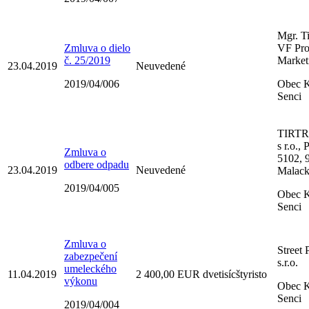
Mgr. Ti
Zmluva o dielo
VF Pro
č. 25/2019
Market
23.04.2019
Neuvedené
2019/04/006
Obec K
Senci
TIRTR
s r.o.,
Zmluva o
5102, 
odbere odpadu
23.04.2019
Neuvedené
Malac
2019/04/005
Obec K
Senci
Zmluva o
Street 
zabezpečení
s.r.o.
umeleckého
11.04.2019
2 400,00 EUR dvetisícštyristo
výkonu
Obec K
Senci
2019/04/004