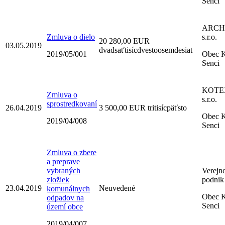
Senci
ARCH l
Zmluva o dielo
s.r.o.
20 280,00 EUR
03.05.2019
dvadsaťtisícdvestoosemdesiat
2019/05/001
Obec K
Senci
KOTEX
Zmluva o
s.r.o.
sprostredkovaní
26.04.2019
3 500,00 EUR tritisícpäťsto
Obec K
2019/04/008
Senci
Zmluva o zbere
a preprave
vybraných
Verejn
zložiek
podnik 
23.04.2019
Neuvedené
komunálnych
Obec K
odpadov na
Senci
území obce
2019/04/007