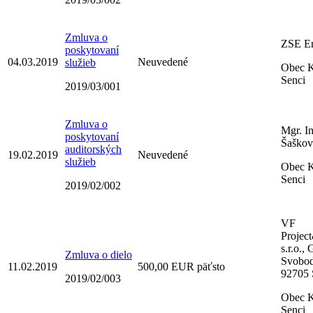
Zmluva o
ZSE Ene
poskytovaní
04.03.2019
Neuvedené
služieb
Obec K
Senci
2019/03/001
Zmluva o
Mgr. In
poskytovaní
Šašková
auditorských
19.02.2019
Neuvedené
služieb
Obec K
Senci
2019/02/002
VF
Projec
s.r.o.,
Zmluva o dielo
Svobod
11.02.2019
500,00 EUR päťsto
92705 
2019/02/003
Obec K
Senci