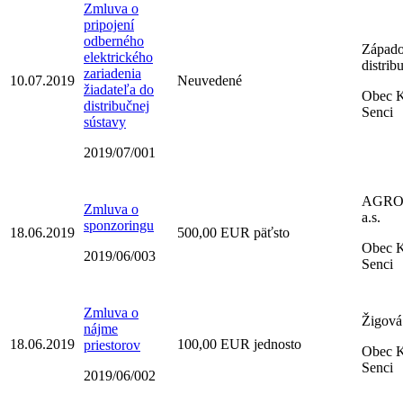
Zmluva o
pripojení
odberného
Západo
elektrického
distrib
zariadenia
10.07.2019
Neuvedené
žiadateľa do
Obec K
distribučnej
Senci
sústavy
2019/07/001
AGRO
Zmluva o
a.s.
sponzoringu
18.06.2019
500,00 EUR päťsto
Obec K
2019/06/003
Senci
Zmluva o
Žigová
nájme
18.06.2019
100,00 EUR jednosto
priestorov
Obec K
Senci
2019/06/002