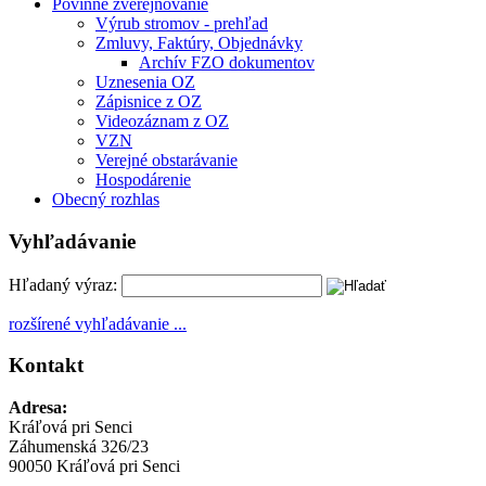
Povinné zverejňovanie
Výrub stromov - prehľad
Zmluvy, Faktúry, Objednávky
Archív FZO dokumentov
Uznesenia OZ
Zápisnice z OZ
Videozáznam z OZ
VZN
Verejné obstarávanie
Hospodárenie
Obecný rozhlas
Vyhľadávanie
Hľadaný výraz:
rozšírené vyhľadávanie ...
Kontakt
Adresa:
Kráľová pri Senci
Záhumenská 326/23
90050 Kráľová pri Senci