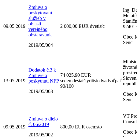
Zmluva o
Ing. D
poskytovaní
Melotí
služieb v
Staničn
oblasti
09.05.2019
2 000,00 EUR dvetisíc
92401 
verejného
obstarávania
Obec K
Senci
2019/05/004
Ministe
životn
Dodatok č.3 k
prostre
74 025,90 EUR
Zmluve o
Sloven
13.05.2019
sedemdesiatštyritisícdvadsaťpäť
poskytnutí NFP
republ
90/100
2019/05/003
Obec K
Senci
VT Pro
Zmluva o dielo
Consult
č. 06/2019
09.05.2019
800,00 EUR osemsto
Obec K
2019/05/002